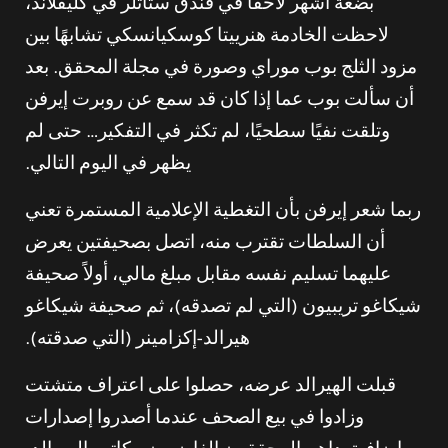
بضعة أشهر لاحقًا في فندق ستاتلر في كليفلاند،
لاحظت الخادمة هنرييتا كوسكيانسكي تشابهًا بين
مزود الثلج بوب موراي وصورة في مجلة المحقق. بعد
أن سألت بوب عما إذا كان قد سمع عن روبرت إيرفن
وتلقت نفيًا سطحيًا، لم تكثر في التفكير… حتى لم
يظهر في اليوم التالي.
ربما شعر إيرفن بأن التغطية الإعلامية المستمرة تعني
أن السلطات تقترب منه، اتصل بصحيفتين يعرض
عليهما تسليم نفسه مقابل مبلغ مالي، أولاً صحيفة
شيكاغو تريبيون (التي لم تصدقه)، ثم صحيفة شيكاغو
هيرالد-إكزامينر (التي صدقته).
قبلت الهيرالد عرضه، حصلوا على اعتراف متشتت
وزادوا في بيع الصحف عندما أصدروا إصدارات