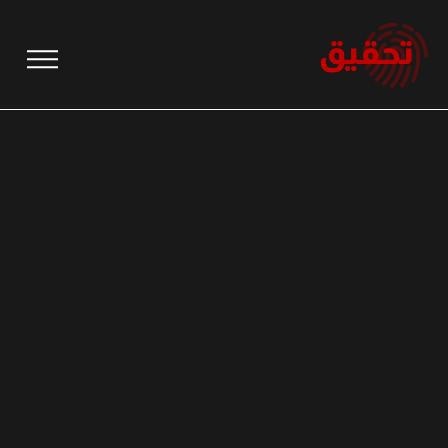
نتقل
لى
لمحتوى