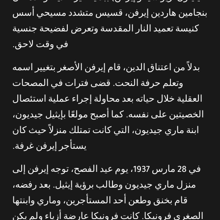
بنجامين هاردين إيرفن، قسيس متشدد مسيحي أسس
كنيسة تعميد النار المقدسة وتعرض لفضيحة جنسية
في وقت لاحق.
بدلاً من اعتناق الدين، قام إيرفن الأصغر بتغيير اسمه
وتعلم حرفة النحت. قضى فترات في المصحات
العقلية خلال حياته بعد محاولة إجراء عملية استئصال
الخصيتين على نفسه. كما أصبح مولعًا بإيثيل جيديون،
ابنة ماري جيديون، التي كانت تمتلك منزلاً حيث كان
يستأجر إيرفن غرفة.
في 28 مارس 1937، يوم عيد الفصح، توجه إيرفن إلى
منزل ماري جيديون وطالب برؤية إيثيل. بعد رفضه،
قام بخنق وطعن أحد المستأجرين، وماري وابنتها
الصغرى فرونيكا. كانت فرونيكا عارضة أزياء ولم يكن