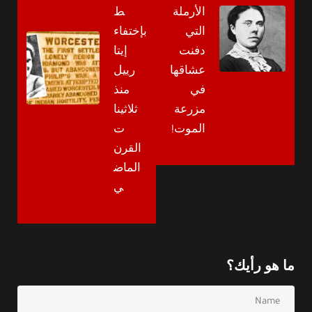
الأرملة
ط
التي
بإختفاء
دفنت
إيتا
عشاقها
رييل
في
منذ
مزرعة
ثلاثينا
الموت!
ت
القرن
الماض
ي
ما هو رأيك؟