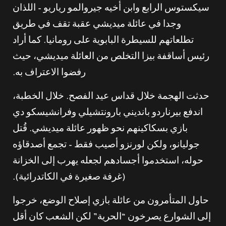
سيكستوس الرابع وابن أخيه جيروالمو رياريو – اللذان
وجدا في عائلة ميديشي عقبة تقف في طريق
تطلعاتهم للسيطرة البابوية على رومانيا. كما أراد
رئيس أساقفة بيزا التخلص من العائلة ميديشي، حيث
رفضوا الاعتراف به.
حدثت الهجمة خلال قداس عيد الفصح. خلال الخطبة،
اندفع بيرناردو بانديني بارونتشيلي وفرانشيسكو دي
بازي بسكاكينهم نحو ظهور عائلة ميديشي. قُتل
جوليانو، ولكن لورنزو أصيب فقط – تجمع أصدقاؤه
حوله، استخدموا أجسادهم لجعله يهرب إلى الخزانة
(غرفة صغيرة في الكاتدرائية).
حاول المتأمرون من عائلة بازي إصلاح الوضع، خرجوا
إلى الشوارع يصرخون “الحرية” لكن الشعب كان أقل