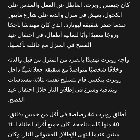
كان جيمس روبرت، العاطل عن العمل والمدمن على
الكحول، يعيش في منزل والدته على شارع ماينور
عندما حضر شقيقه ليونارد، الذي كان مهندسًا ناجحًا
وزوجًا سعيدًا وأبًا لثمانية أطفال، في احتفال عيد
الفصح في المنزل مع عائلته بأكملها.
واجه روبرت تهديدًا بالطرد من المنزل من قبل والدته
وخلافًا شخصيًا متواصلاً مع شقيقه جعلا شيئًا داخل
روبرت ينكسر. قام بتسليح نفسه بثلاثة مسدسات
وبندقية وشرع في إطلاق النار خلال احتفال عيد
الفصح.
أطلق روبرت 44 رصاصة في أقل من خمس دقائق،
40 منها كانت ناجحة. كان جميع أفراد العائلة الـ11
ميتين عندما انتهى الإطلاق العشوائي للنار، وكان