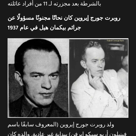
بالشرطة بعد مجزرته لـ 11 من أفراد عائلته
روبرت جورج إيروين كان نحاتًا مجنونًا مسؤولًا عن
جرائم بيكمان هيل في عام 1937
ولد روبرت جورج إيروين (المعروف سابقًا باسم
فينيلون أريو سيكو إيرفن) ببداية غير عادية. والده كان