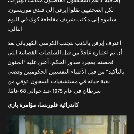
إضافية. داهم المحققون الغاضبون مكاتب الهيرالد،
لكن الصحفيين نقلوا إيرفن إلى فندق موريسون.
سلموه إلى مكتب شريف مقاطعة كوك في اليوم
التالي.
اعترف إيرفن بالذنب لتجنب الكرسي الكهربائي بعد
أن تم اعتباره عاقلاً من قبل السلطات القضائية التي
فحصته. بمجرد صدور الحكم، أعلن عليه “الجنون
بالتأكيد” من قبل الأطباء النفسيين الحكوميين وقضى
بقية حياته في مستشفيات السجون. توفي من
سرطان في عام 1975 عند حوالي 68 عامًا.
كاتدرائية فلورنسا، مؤامرة بازي