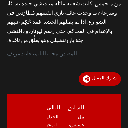
من متحمس. كانت شعبية عائلة ميلديشي جيدة نسبيًا،
وسرعان ما وجدت عائلة بازي أنفسهم مُطارَدين في
الشوارع. إذا لم يقتلهم الحشد، فقد حُكِمَ عليهم
بالإعدام في المحاكم. حتى رسم ليوناردو دافنشي
جثة بارونتشيلي وهو يُعلَّق من نافذة.
المصدر: مجلة التايم، فايند غريف
شارك المقال
السابق
التالي
بيل
الجدل
غونيس،
المحي