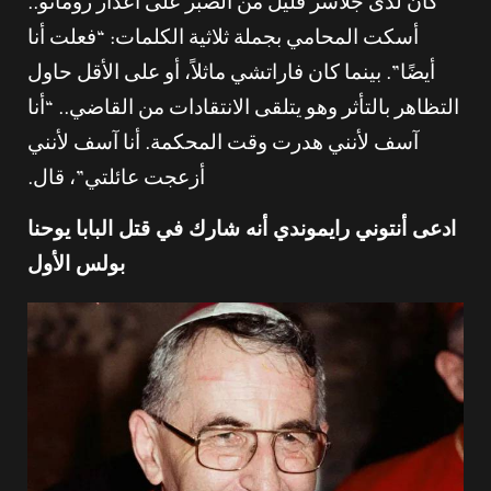
كان لدى جلاسر قليل من الصبر على أعذار رومانو..
أسكت المحامي بجملة ثلاثية الكلمات: “فعلت أنا
أيضًا”. بينما كان فاراتشي ماثلاً، أو على الأقل حاول
التظاهر بالتأثر وهو يتلقى الانتقادات من القاضي.. “أنا
آسف لأنني هدرت وقت المحكمة. أنا آسف لأنني
أزعجت عائلتي”، قال.
ادعى أنتوني رايموندي أنه شارك في قتل البابا يوحنا
بولس الأول