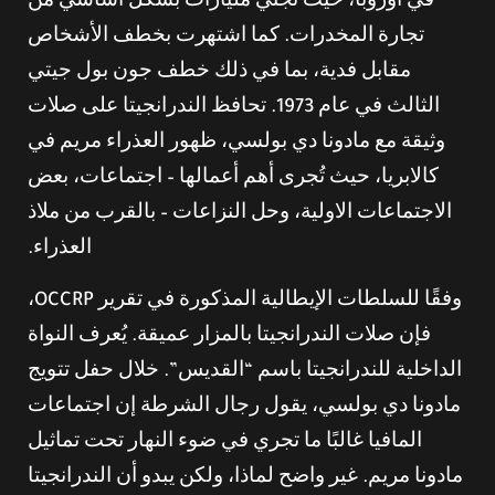
في أوروبا، حيث تجني مليارات بشكل أساسي من
تجارة المخدرات. كما اشتهرت بخطف الأشخاص
مقابل فدية، بما في ذلك خطف جون بول جيتي
الثالث في عام 1973. تحافظ الندرانجيتا على صلات
وثيقة مع مادونا دي بولسي، ظهور العذراء مريم في
كالابريا، حيث تُجرى أهم أعمالها – اجتماعات، بعض
الاجتماعات الاولية، وحل النزاعات – بالقرب من ملاذ
العذراء.
وفقًا للسلطات الإيطالية المذكورة في تقرير OCCRP،
فإن صلات الندرانجيتا بالمزار عميقة. يُعرف النواة
الداخلية للندرانجيتا باسم “القديس”. خلال حفل تتويج
مادونا دي بولسي، يقول رجال الشرطة إن اجتماعات
المافيا غالبًا ما تجري في ضوء النهار تحت تماثيل
مادونا مريم. غير واضح لماذا، ولكن يبدو أن الندرانجيتا