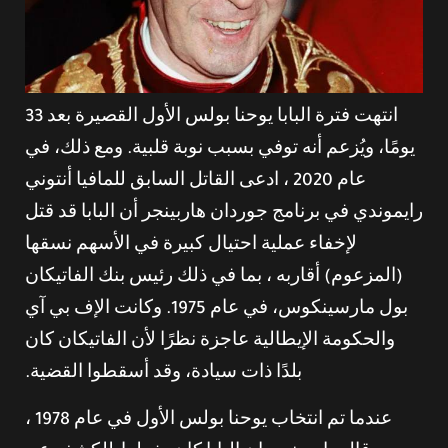
انتهت فترة البابا يوحنا بولس الأول القصيرة بعد 33
يومًا، ويُزعم أنه توفي بسبب نوبة قلبية. ومع ذلك، في
عام 2020 ، ادعى القاتل السابق للمافيا أنتوني
رايموندي في برنامج جوردان هاربينجر أن البابا قد قتل
لإخفاء عملية احتيال كبيرة في الأسهم نسقها
(المزعوم) أقاربه ، بما في ذلك رئيس بنك الفاتيكان
بول مارسينكوس، في عام 1975. وكانت الإف بي آي
والحكومة الإيطالية عاجزة نظرًا لأن الفاتيكان كان
بلدًا ذات سيادة، وقد أسقطوا القضية.
عندما تم انتخاب يوحنا بولس الأول في عام 1978 ،