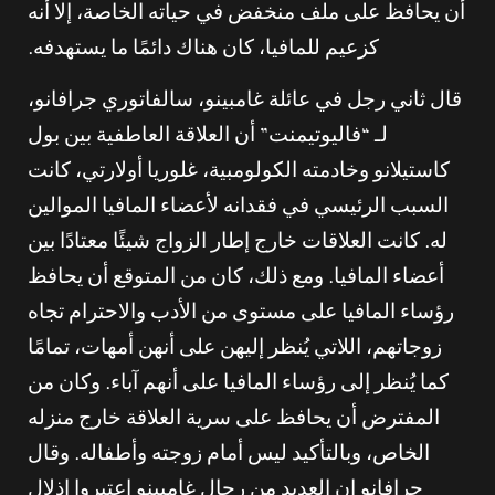
أن يحافظ على ملف منخفض في حياته الخاصة، إلا أنه
كزعيم للمافيا، كان هناك دائمًا ما يستهدفه.
قال ثاني رجل في عائلة غامبينو، سالفاتوري جرافانو،
لـ “فاليوتيمنت” أن العلاقة العاطفية بين بول
كاستيلانو وخادمته الكولومبية، غلوريا أولارتي، كانت
السبب الرئيسي في فقدانه لأعضاء المافيا الموالين
له. كانت العلاقات خارج إطار الزواج شيئًا معتادًا بين
أعضاء المافيا. ومع ذلك، كان من المتوقع أن يحافظ
رؤساء المافيا على مستوى من الأدب والاحترام تجاه
زوجاتهم، اللاتي يُنظر إليهن على أنهن أمهات، تمامًا
كما يُنظر إلى رؤساء المافيا على أنهم آباء. وكان من
المفترض أن يحافظ على سرية العلاقة خارج منزله
الخاص، وبالتأكيد ليس أمام زوجته وأطفاله. وقال
جرافانو إن العديد من رجال غامبينو اعتبروا إذلال