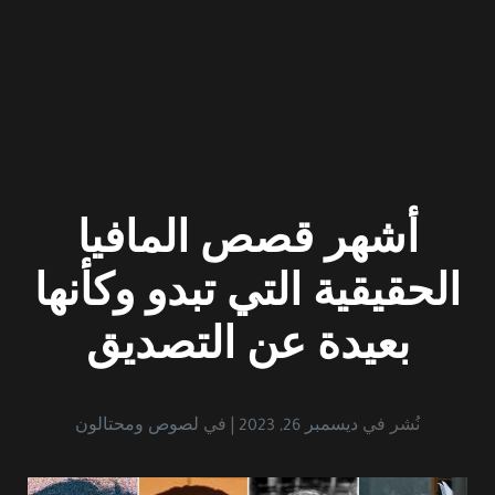
أشهر قصص المافيا
الحقيقية التي تبدو وكأنها
بعيدة عن التصديق
نُشر في
ديسمبر 26, 2023
في
لصوص ومحتالون