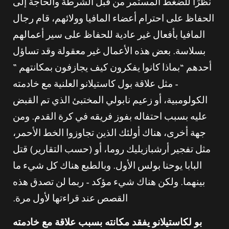
نظرًا للضغط المستمر من قبل الشرطة والحاجة إلى
الحفاظ على احترام أعضاء المافيا وولائهم، قام رجال
المافيا بأفعال غير عادية للحفاظ على سير أعمالهم
بسلاسة. بعض هذه الأعمال غير معقولة وقد تساؤل
أحدهم “بماذا كانوا يفكرون كيف يجازفون بمكانتهم ”
– مثل علاقة بول كاستيلانو العلنية مع خادمته
الكولومبية، أو زعيم نابولي المختبئ الذي تم القبض
عليه بسبب احتفاله بفوز فريقه في كرة القدم. ومن
جهة أخرى، هناك أولئك الذين تجاوزوا الخط الأحمر،
مثل تفجير أرشبازيليك روما، أو (حسب التقارير) قتل
البابا يوحنا بولس الأول. وبالطبع هناك كل شيء ما
بينهما. ولكن هناك شيء مؤكد – ربما لن تصدق هذه
القصص عند قراءتها لأول مرة.
بو لكاستيلانو يفقد مكانته بسبب علاقة مع خادمته