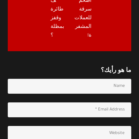
أضخم
ف
سرقة
طائرة
للعملات
وقفز
المشفر
بمظلة
ة!
؟
ما هو رأيك؟