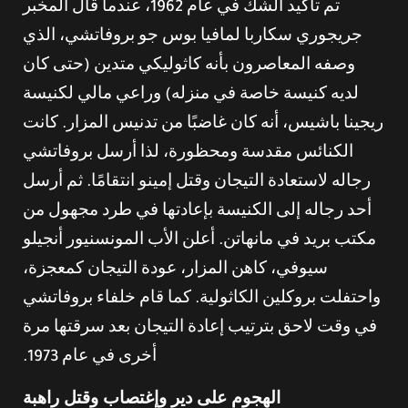
تم تأكيد الشك في عام 1962، عندما قال المخبر
جريجوري سكاربا لمافيا بوس جو بروفاتشي، الذي
وصفه المعاصرون بأنه كاثوليكي متدين (حتى كان
لديه كنيسة خاصة في منزله) وراعي مالي لكنيسة
ريجينا باشيس، أنه كان غاضبًا من تدنيس المزار. كانت
الكنائس مقدسة ومحظورة، لذا أرسل بروفاتشي
رجاله لاستعادة التيجان وقتل إمينو انتقامًا. ثم أرسل
أحد رجاله إلى الكنيسة بإعادتها في طرد مجهول من
مكتب بريد في مانهاتن. أعلن الأب المونسنيور أنجيلو
سيوفي، كاهن المزار، عودة التيجان كمعجزة،
واحتفلت بروكلين الكاثولية. كما قام خلفاء بروفاتشي
في وقت لاحق بترتيب إعادة التيجان بعد سرقتها مرة
أخرى في عام 1973.
الهجوم على دير وإغتصاب وقتل راهبة