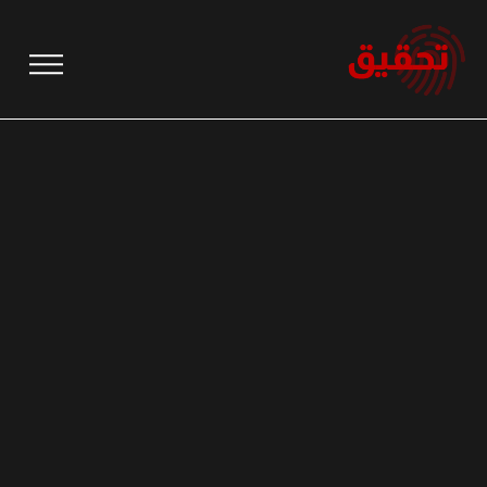
نتقل
لى
لمحتوى