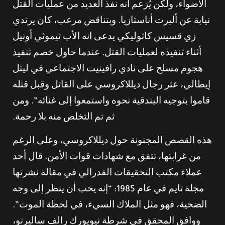
الأضواء، ولكن يُزعم أنه نفذ العديد من عمليات القتل
نيابة عن ألبرت أناستازيا. وبتناقض مرعب، كان يرتدي
زي قسيس كاثوليكي يدعى انه الأب تيموثي أونيل
أثناء تنفيذه لعمليات القتل. عندما حاول خصم تنفيذ
هجوم مسلح على نادي رافينيت الاجتماعي في ليتل
إيطالي، عثر رجال ديللاكروسي على القاتل وقبل قتله
قاموا بتوجيه البندقية نحوه واستمعوا إلى غنائه”. ومن
ثم تم التخلص منه بلا رحمة.
هذه القصص المجنونة حول ديللاكروسي، وعلى الرغم
من غرابتها، تتفق مع شهادات قوات الأمن. قال أحد
عملاء مكتب التحقيقات الفدرالي في مقالة نشرتها
مجلة تايم في عام 1985: “إنه يحب أن ينظر إلى وجه
الضحية، فهو مثل الملاك السيء، في لحظة الموت”.
ووافق المحقق في شرطة نيويورك رالف ساليرنو،