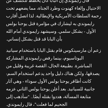
قال رايموندي إن البابا كان يخطط للكشف عن
الاحتيال وإلغاء كهنوت وطرد الجناة، مما يضعهم تحت
رحمة السلطات الأمريكية والإيطالية. لذا اتصل أقارب
رايموندي به ليشارك في مؤامرة قتل يوحنا بولس
الأول – بشكل سلمي. وسيشهد رايموندي أمام الله
بأن البابا قد قتل بشكل إنساني.
زعم أن مارسينكوس قام بقتل البابا باستخدام سيانيد
البوتاسيوم، بينما رفض رايموندي المشاركة
المباشرة. بطبيعة الحال، القصة غريبة وقليل من
يصدقها، ولكن هناك دليل واحد يدعم استخدام السم:
كانت أظافر يوحنا بولس الأول سوداء – وهي آثار
جانبية للسيانيد. بعد أعلن يوحنا بولس الثاني عزمه
متابعة المسألة، هددوا بقتله أيضًا.. “سأذهب إلى
الجحيم لما فعلت”، قال رايموندي.