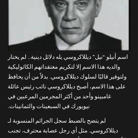
اسم أنيلو “نيل” ديللاكروسي يله دلائل دينية.. لم يختار
والديه هذا الاسم إلا لتكريم معتقداتهم الكاثوليكية
ولتوفير قالبًا لسلوك ديللاكروسي. بدلاً من أن يحافظ
على هذا الاسم، أصبح ديللاكروسي نائب رئيس عائلة
غامبينو وأحد من أكثر المجرمين المرعبين في
نيويورك في السبعينات والثمانينات.
لم يتضح بالضبط سجل الجرائم المنسوبة لـ
ديللاكروسي. مثل أي رجل عصابة محترف، تجنب