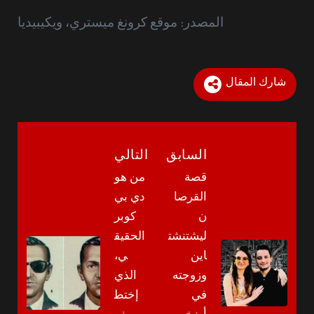
المصدر: موقع كرونغ ميستري، ويكيبيديا
شارك المقال
السابق
التالي
قصة
من هو
القرصا
دي بي
ن
كوبر
ليشتنشت
الحقيق
اين
ي،
وزوجته
الذي
في
إختط