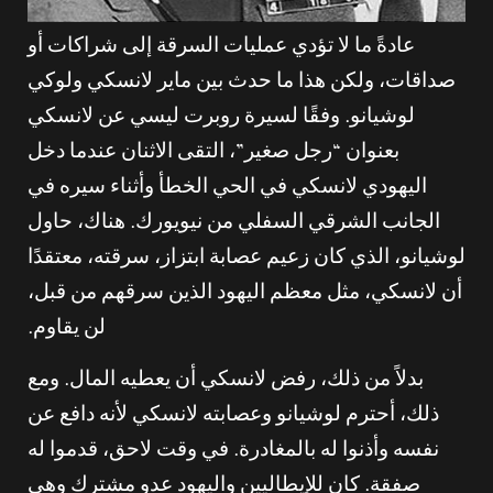
عادةً ما لا تؤدي عمليات السرقة إلى شراكات أو
صداقات، ولكن هذا ما حدث بين ماير لانسكي ولوكي
لوشيانو. وفقًا لسيرة روبرت ليسي عن لانسكي
بعنوان “رجل صغير”، التقى الاثنان عندما دخل
اليهودي لانسكي في الحي الخطأ وأثناء سيره في
الجانب الشرقي السفلي من نيويورك. هناك، حاول
لوشيانو، الذي كان زعيم عصابة ابتزاز، سرقته، معتقدًا
أن لانسكي، مثل معظم اليهود الذين سرقهم من قبل،
لن يقاوم.
بدلاً من ذلك، رفض لانسكي أن يعطيه المال. ومع
ذلك، أحترم لوشيانو وعصابته لانسكي لأنه دافع عن
نفسه وأذنوا له بالمغادرة. في وقت لاحق، قدموا له
صفقة. كان للإيطاليين واليهود عدو مشترك وهي