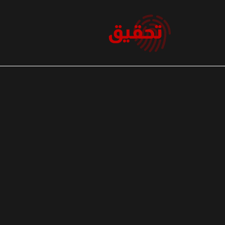
نتقل
لى
لمحتوى