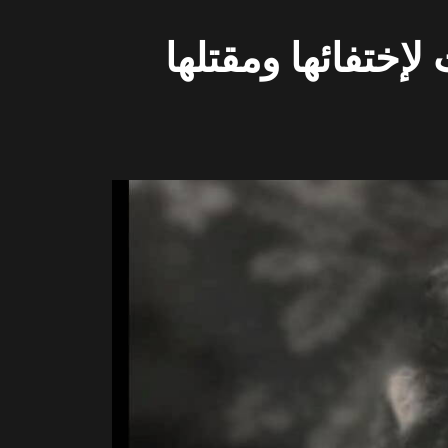
إختفائها ومقتلها