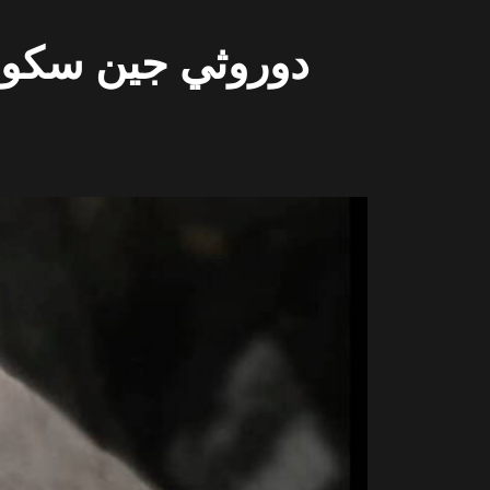
دوروثي جين سكوت، 