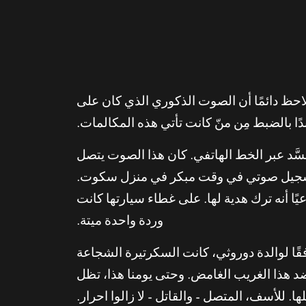
حظ دائمًا أن الصوت الذكوري الذي كان على
بدًا بالضبط مِن منّ كانت تأتي هذه المكالمات.
ّد عبر الخط الهاتفي. كان هذا الصوت يتصل
از تسجيل صوتي في وقت مبكر في منزل سكوت.
ًا أنه ترك هدية لها. على غطاء سيارتها كانت
وردة واحدة ميتة.
قًا لوالدة دوروثي، كانت السكرتيرة الشجاعة
ضد هذا الغريب الغامض. وحتى يومنا هذا، تظل
 للأسف، المتصل – والقاتل – لا زالوا احرار.