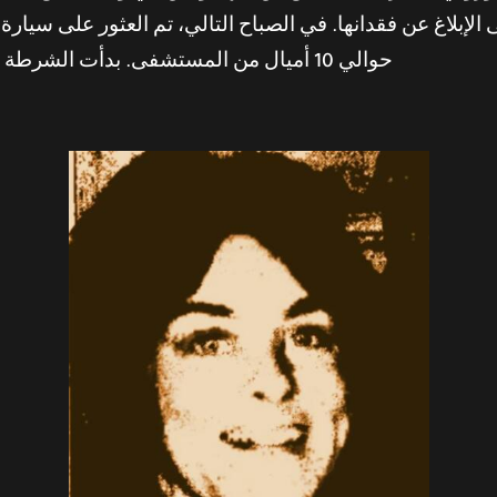
الإبلاغ عن فقدانها. في الصباح التالي، تم العثور على سيا
حوالي 10 أميال من المستشفى. بدأت الشرطة في العمل بنظرية أن دوروثي قد تم اختطافها.