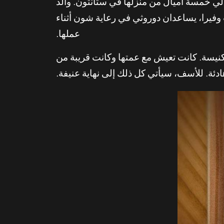
The Swinger’s Psyc في أنهايم، على بعد حوالي خمسة أميال من منزلها في ستانتون. والد
يها، جاكوب وفيرا، يساعدان دوروثي في رعاية شون أثناء
عملها.
كنيسة. كانت تعيش مع عمتها وكانت قريبة من
ادئة. للأسف، سيأتي كل ذلك إلى نهاية عنيفة.