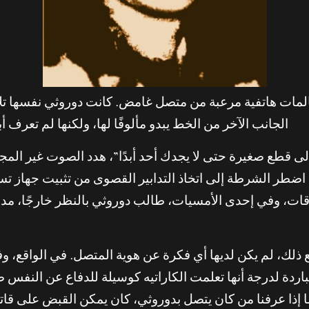
المات هاتفية مرعبة من متصل غامض. كانت دوروثي نفسها تلا
الجانب الآخر من الخط يبدو مألوفًا لها، ولكنها لم تعرف أ
طع صغيرة حتى لا يجدك أحد أبدًا”، هدد الصوت غير المجسَ
مما اضطر الشرطة إلى اتخاذ التدابير القصوى من تثبيت جه
لأوقات، وفي إحدى الأمسيات، طالب دوروثي بالنظر خارجًا، مدعي
ذلك، لم يكن لديها أي فكرة عن هوية المتصل. في الواقع، وف
اردة لدرجة أنها تعلمت الكاراتيه كوسيلة للدفاع عن النفس 
إذا عرفنا من كان يتصل بدوروثي، كان يمكن القبض على قاتلها.