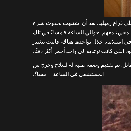
على ذراع زميلها. بعد أن اشتبهت بحدوث شيء
خطير، اقترحت نقله إلى مركز الطب الجامعي بجامعة كاليفورنيا في إروين. عرضت زميلتهم بام هيد المجيء معهم. حوالي الساعة 9 مساءً في تلك
 في استلامه. خلال تواجدها هناك، قامت بتغيير
الذي كانت ترتديه إلى واحد أحمر أكثر دفئًا.
تل. تم تقديم وصفة طبية له للعلاج وخرج من
المستشفى في الساعة 11 مساءً.