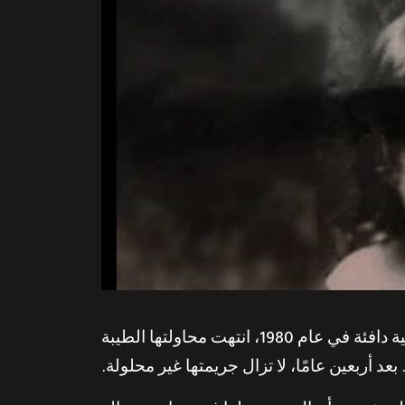
دوروثي جين سكوت كانت أم عازبة تبلغ من العمر 32 عامًا من ستانتون في جنوب كاليفورنيا. في ليلة صيفية دافئة في عام 1980، انتهت محاولتها الطيبة
عد أربعين عامًا، لا تزال جريمتها غير محلولة.