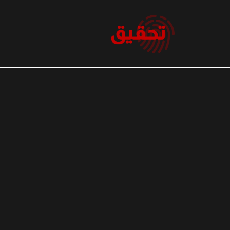
نتقل
لى
لمحتوى