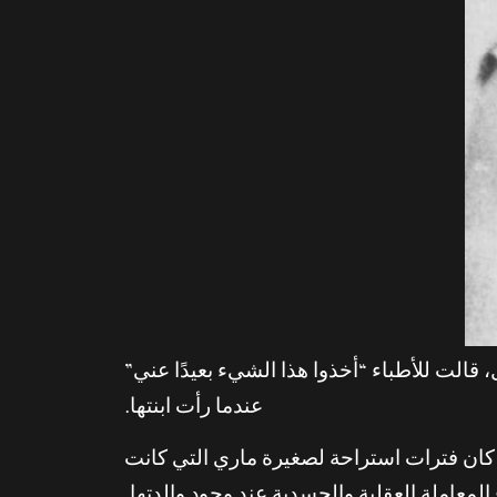
ريكت، وهي بائعة هوى تبلغ من العمر 16 عامًا، حسبما يقال، قالت للأطباء “أخذوا هذا الشيء بعيدًا عني”
عندما رأت ابنتها.
ا كان فترات استراحة لصغيرة ماري التي كانت