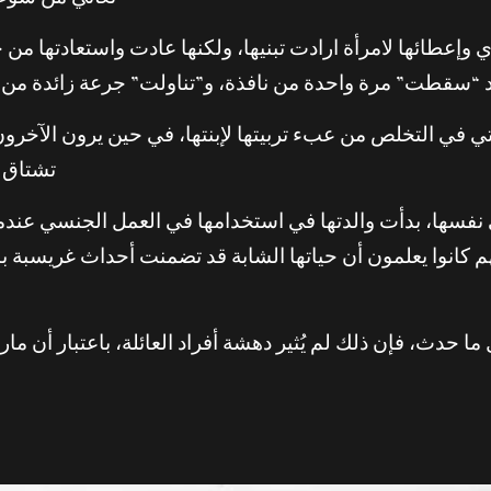
تعاني من سوء ا
طائها لامرأة ارادت تبنيها، ولكنها عادت واستعادتها من ج
“سقطت” مرة واحدة من نافذة، و”تناولت” جرعة زائدة من ح
 في التخلص من عبء تربيتها لإبنتها، في حين يرون الآخرون 
تشتاق ل
 نفسها، بدأت والدتها في استخدامها في العمل الجنسي عند
لكنهم كانوا يعلمون أن حياتها الشابة قد تضمنت أحداث غريسب
ما حدث، فإن ذلك لم يُثير دهشة أفراد العائلة، باعتبار أن م