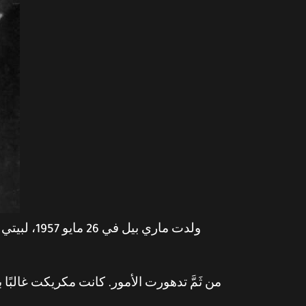
من ثَمَّ تدهورت الأمور. كانت مكريكت غالبً