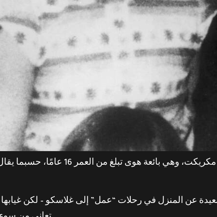
ولدت ماري بيل في 26 مايو 1957، لبيتي مك
ا بعيدة عن المنزل في رحلات “عمل” إلى غلاسكو – لكن غيابه