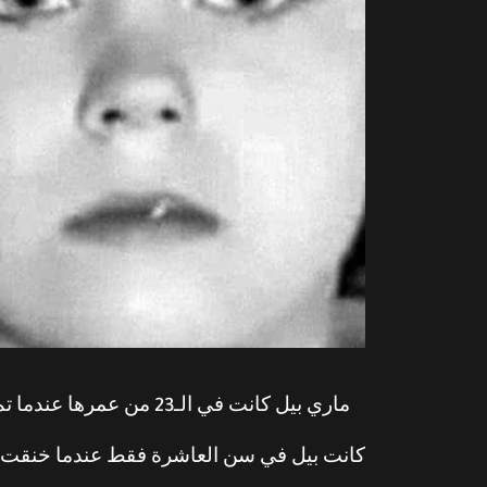
ماري بيل كانت في الـ23 من عمرها عندما تم إطلاق سراحها من السجن بعد قضاء حكم بالسجن لمدة 12 عامًا بتهمة قتل طفلين صغيرين في عام 1968.
كانت بيل في سن العاشرة فقط عندما خنقت ضح