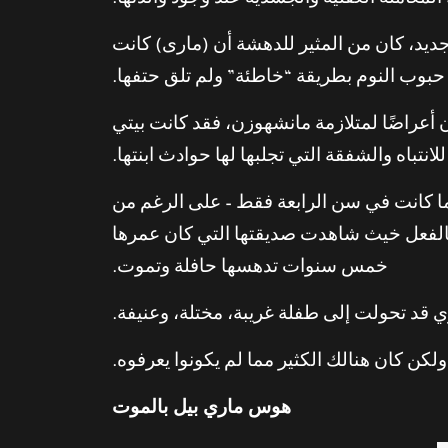
لمعاملة العقلية والجسدية عند وجود والدتها.
ديد، كان من المثير للدهشة أن (مارى) كانت
بوب النوم بطريقة “خاطئة” ولم تلق حتفها.
أعراضًا لمتلازمة مانشهوزن، فقد كانت بيتي
لانتباه والشفقة التي تجلبها لها حوادث ابنتها.
ما كانت في سن الرابعة فقط – على الرغم من
ة بالفعل خيث شاهدت صديقتها التي كان عمرها
خمس سنوات تدهسها حافلة وتموت.
اري قد تحولت إلى طفلة غريبة، مختلة، وعنيفة.
ولكن كان هنالك الكثير مما لم يكونوا يعرفوه.
هوس ماري بيل بالموت