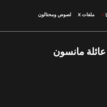
ملفات X
لصوص ومحتالون
 عائلة مانسون