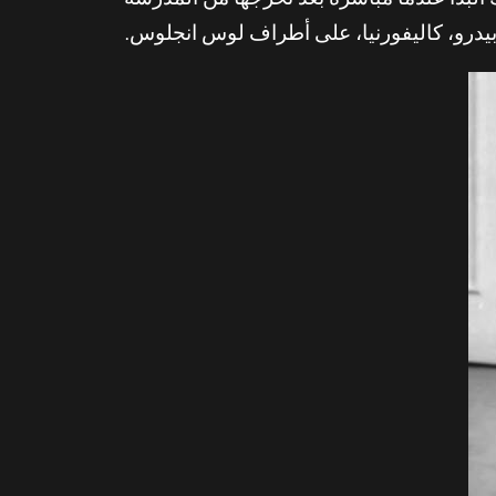
 وشك البدأ عندما مباشرة بعد تخرجها من المدرسة
ن بيدرو، كاليفورنيا، على أطراف لوس انجلوس.