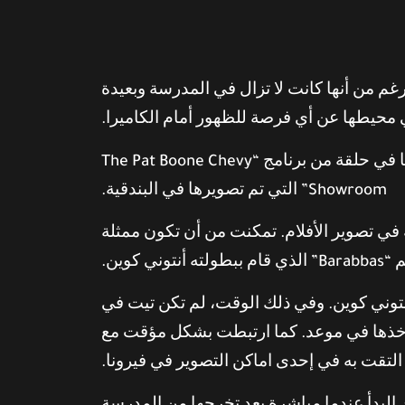
غم من أنها كانت لا تزال في المدرسة وبعيدة
 محيطها عن أي فرصة للظهور أمام الكاميرا.
في عام 1960، ظهرت على غلاف صحيفة الجيش الأمريكية “Stars and Stripes”، بالإضافة إلى ظهورها في حلقة من برنامج “The Pat Boone Chevy
Showroom” التي تم تصويرها في البندقية.
ي تصوير الأفلام. تمكنت من أن تكون ممثلة
وني كوين.
كممثلة إضافية في فيلم “Barabbas” الذي قام ببطولته أنتوني كوين. وفي ذلك الوقت، لم تكن تيت في
ن يأخذها في موعد. كما ارتبطت بشكل مؤقت مع
 التقت به في إحدى اماكن التصوير في فيرونا.