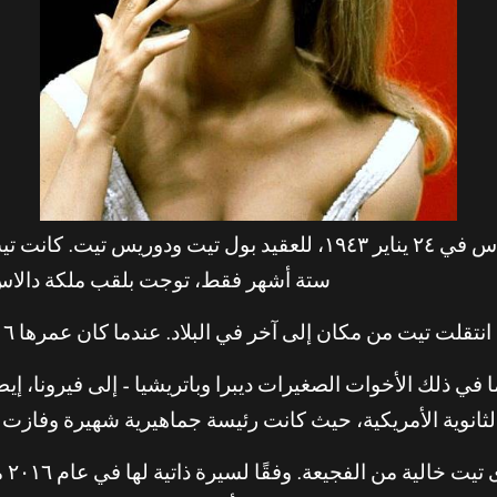
في دالاس، تكساس في ٢٤ يناير ١٩٤٣، للعقيد بول تيت و
ستة أشهر فقط، توجت بلقب ملكة دالاس
ت من مكان إلى آخر في البلاد. عندما كان عمرها ١٦ عامًا، توجت ملكة جمال ريتشلاند، واشنطن.
كملها – بما في ذلك الأخوات الصغيرات ديبرا وباتريشيا – إلى فيرونا
انوية الأمريكية، حيث كانت رئيسة جماهيرية شهيرة وفازت 
، ل