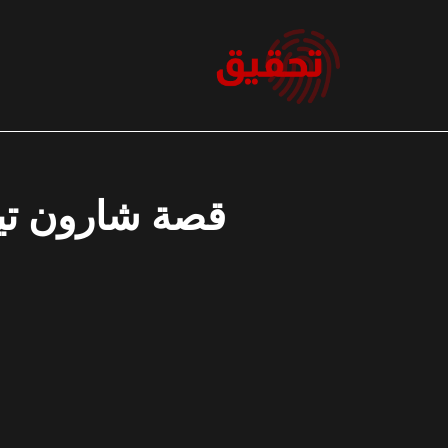
نتقل
لى
لمحتوى
قصة شارون تيت،