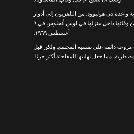
وشك أن تصبح أم قبل وفاتها المأساوية.
 واعدة في هوليوود. من التلفزيون إلى أدوار
صغيرة في الأفلام إلى دور رئيسي في فيلم “وادي الدمى” عام ١٩٦٧، كانت في صعود في ذلك الوقت من وفاتها داخل منزلها في لوس أنجلوس في ٩
أغسطس ١٩٦٩.
مروعة دائمة على نفسية المجتمع. ولكن قبل
طربة، مما جعل نهايتها المفاجئة أكثر حزنًا.