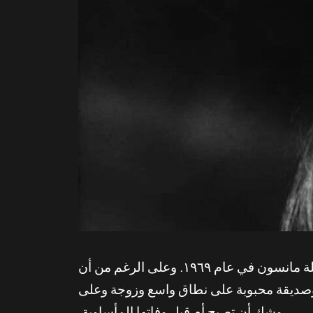
إلى يومنا هذا، تظل الممثلة شارون تيت في الذاكرة بسبب وقوعها ضحية لجريمة مروعة على يد عائلة مانسون في عام ١٩٦٩. وعلى الرغم من أن
عدة وصديقة محبوبة على نطاق واسع وزوجة وعلى