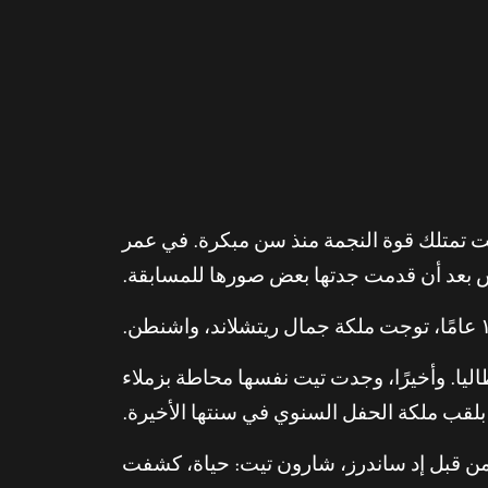
دوريس تيت. كانت تيت تمتلك قوة النجمة منذ سن مبكرة. في عمر
 بعد أن قدمت جدتها بعض صورها للمسابقة.
، إيطاليا. وأخيرًا، وجدت تيت نفسها محاطة بزملاء
بلقب ملكة الحفل السنوي في سنتها الأخيرة.
م تكن سنوات المراهقة لدى تيت خالية من الفجيعة. وفقًا لسيرة ذاتية لها في عام ٢٠١٦ من قبل إد ساندرز، شارون تيت: حياة، كشفت