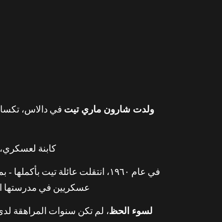
ولدت شارون ماري تيت
كابنة لعسكري، انتقلت تي
في عام ١٩٦٠، انتقلت عائلة تيت بأ
عسكريين في مدرستها الث
لسوء الحظ