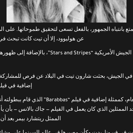
ع بانتباه الجمهور، بالفعل تسعى لتحقيق طموحاتها. على الر
عن هوليوود، إلا أن تيت كانت تبحث في
ا في الجيش، بحثت شارون تيت في البلاد عن فرص للمشاركة ف
إضافية في فيلم “Barabbas” الذي قام ببطولته أنت
وحصلت تيت على أول وظيفة سينمائية لها بعام، 
 لأحد الممثلين الذي كان يعمل في الفيلم — جاك بالانس — بأ
الممثل ريتشارد بيمر بعد أن