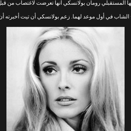
ا المستقبلي رومان بولانسكي أنها تعرضت لاغتصاب من قبل جندي ف
شاب في أول موعد لهما. زعم بولانسكي أن تيت أخبرته أن الاع