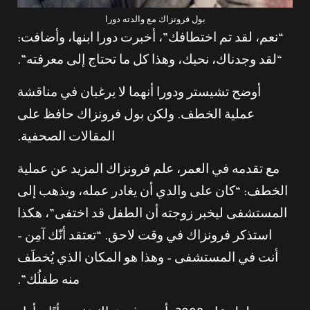
بول فرونزاك مع والدته دورا
“نعم، لقد تم اختطافك”، أخبرت دورا ابنها، وأضافت:
“لقد وجدناك، نحبك، وهذا كل ما تحتاج إلى معرفته”.
أوضح تشيستر ودورا أنهما لا يرغبان في مناقشة
عملية الخطف. ولكن بول فرونزاك حافظ على
المقالات الصحفية.
مع تقدمه في العمر، علم فرونزاك المزيد عن عملية
الخطف: “كان على والدي أن يغادر عمله، ويذهب إلى
المستشفى ليخبر زوجته أن الطفل قد اختفى”، هكذا
استذكر فرونزاك في وقت لاحق. “تعتقد أنّك آمِن –
أنت في المستشفى – وهذا هو المكان الذي يُخطَف
منه طفلُك”.