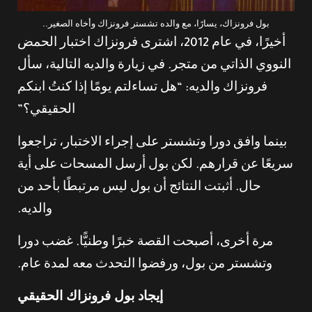
بول فرونزاك، يسارًا، مع والده تشستر فرونزاك وأخاه الصغير..
أخيرًا، في عام 2012، اشترى فرونزاك اختبار الحمض
النووي الذاتي من متجر. في زيارة والديه التالية، سأل
فرونزاك والديه: “هل تساءلتم يومًا إذا كنتُ ابنكم
الحقيقي؟”
بينما وافق دورا وتشستر على إجراء الاختبار، تراجعوا
سريعًا عن قرارهم. لكن بول أرسل المسحات على أية
حال. أثبتت النتائج أن بول ليس مرتبطًا بأحد من
والديه.
مرة أخرى، أصبحت القصة خبرًا وطنيًّا. غضب دورا
وتشستر من بول، ورفضوا التحدث معه لمدة عام.
إيجاد بول فرونزاك الحقيقي