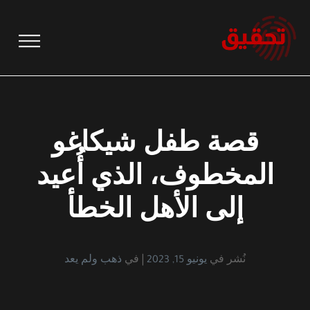
نتقل
لى
لمحتوى
قصة طفل شيكاغو
المخطوف، الذي أُعيد
إلى الأهل الخطأ
نُشر في
يونيو 15, 2023
في
ذهب ولم يعد