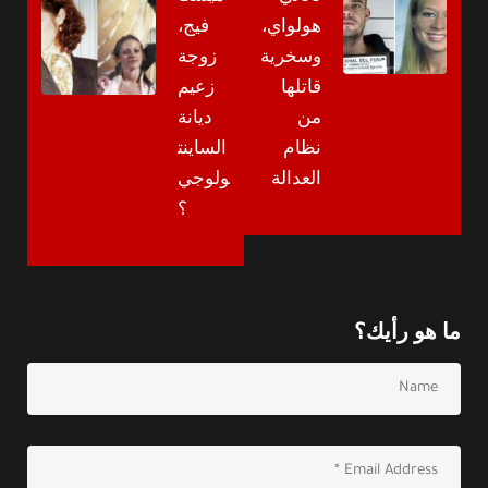
هولواي،
فيج،
وسخرية
زوجة
قاتلها
زعيم
من
ديانة
نظام
الساينت
العدالة
ولوجي
؟
ما هو رأيك؟