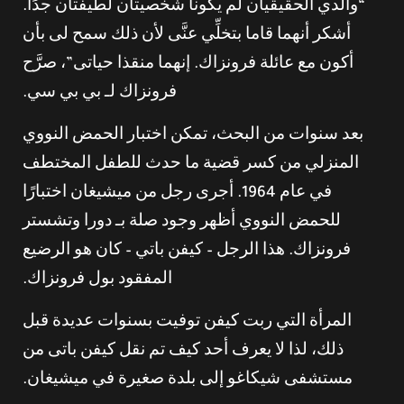
“والدي الحقيقيان لم يكونا شخصيتان لطيفتان جدًا.
أشكر أنهما قاما بتخلِّي عنَّى لأن ذلك سمح لى بأن
أكون مع عائلة فرونزاك. إنهما منقذا حياتى”، صرَّح
فرونزاك لـ بي بي سي.
بعد سنوات من البحث، تمكن اختبار الحمض النووي
المنزلي من كسر قضية ما حدث للطفل المختطف
في عام 1964. أجرى رجل من ميشيغان اختبارًا
للحمض النووي أظهر وجود صلة بـ دورا وتشستر
فرونزاك. هذا الرجل – كيفن باتي – كان هو الرضيع
المفقود بول فرونزاك.
المرأة التي ربت كيفن توفيت بسنوات عديدة قبل
ذلك، لذا لا يعرف أحد كيف تم نقل كيفن باتى من
مستشفى شيكاغو إلى بلدة صغيرة في ميشيغان.