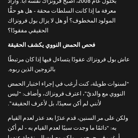
بحلول عام 2008، أصبح فرونزاك نفسه أبًا. وأراد
معرفة ما إذا كانت السلطات محقة – هل هو حقًّا
المولود المخطوف؟ أو هل لا يزال بول فرونزاك
الحقيقي مفقودًا؟
فحص الحمض النووي يكشف الحقيقة
عاش بول فرونزاك عقودًا يتساءل فيها إذا كان مرتبطًا
بالزوجين الذين ربوه.
“لسنوات طويلة، كنت أرغب في إجراء اختبار الحمض
النووي مع والديّ”، اعترف فرونزاك، وأضاف: “ليس
لأنني لم أكن سعيدًا، بل لأعرف الحقيقة”.
ولكن على مر السنين، قدم عذرًا بعد عذر لعدم القيام
به: “دائمًا ما وجدت سببًا لعدم القيام به – لم أكن