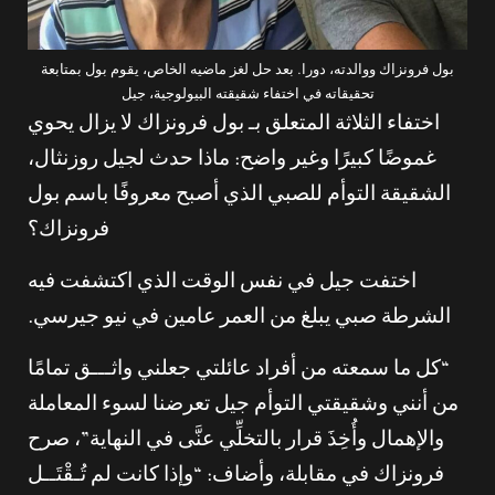
بول فرونزاك ووالدته، دورا. بعد حل لغز ماضيه الخاص، يقوم بول بمتابعة
تحقيقاته في اختفاء شقيقته البيولوجية، جيل
اختفاء الثلاثة المتعلق بـ بول فرونزاك لا يزال يحوي
غموضًا كبيرًا وغير واضح: ماذا حدث لجيل روزنثال،
الشقيقة التوأم للصبي الذي أصبح معروفًا باسم بول
فرونزاك؟
اختفت جيل في نفس الوقت الذي اكتشفت فيه
الشرطة صبي يبلغ من العمر عامين في نيو جيرسي.
“كل ما سمعته من أفراد عائلتي جعلني واثـــق تمامًا
من أنني وشقيقتي التوأم جيل تعرضنا لسوء المعاملة
والإهمال وأُخِذَ قرار بالتخلِّي عنَّى في النهاية”، صرح
فرونزاك في مقابلة، وأضاف: “وإذا كانت لم تُـقْتَــل