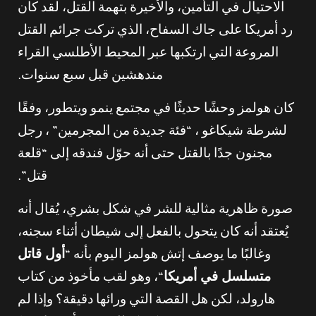
الاحتيال في التأمين، والأخيرة بتهمة القتل، لقد كان
رد أمريكا على جاك السفاح، الذي تركت جرائم القتل
المروعة التي ارتكبها عبر المحيط الأطلسي القراء
مندهشين قبل سبع سنوات.
كان هولمز وحشًا حديثًا في مجتمع ينمو ويتطور، وفقًا
لشرطة شيكاغو ، “فئة جديدة من المجرمين” ، رجل
مجنون جدًا بالقتل حتى أنه حوّل فندقه إلى “قلعة
قتل”.
صورة ظاهرية مثالية للشر في شكل بشري، يُقال أنه
يُعتقد أنه كان يتحول بالفعل إلى شيطان أثناء سجنه،
وغالبًا ما يوصف إتش هولمز اليوم بأنه “
أول قاتل
متسلسل في أمريكا
“، وهو لقب مأخوذ من كتاب
هارولد، لكن هل القصة التي ورائها دقيقة؟ وإذا لم