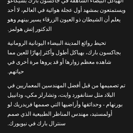
الهياكل البيضاء الشاهقة في جاكسون بارك بشيكاغو
ويستمتعون بمشهد أول عجلة هوائية في العالم، لا أحد
يعلم أن الشيطان ذو العيون الزرقاء يسير بينهم وهو
الدكتور إتش هولمز.
تحيط روائع المدينة البيضاء اليونانية الرومانية
بجاكسون بارك، بهياكل أطول وأكثر إبهارًا للعين مما
شاهده معظم زوارها أو قد يروها مرة أخرى في
حياتهم.
تم تصميمها من قبل أفضل المهندسين المعماريين في
البلاد مثل ستانفورد وايت، وتشارلز مكي، ودانييل
بورنهام – وحدائقها وأراضيها التي صممها فريدريك لو
أولمستيد، مهندس المناظر الطبيعية الذي صمم
سنترال بارك في نيويورك.