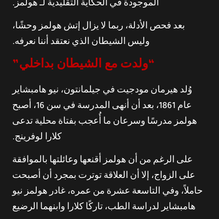
الموجودة في الحكاية التقليدية لـ هولمز.
بعد فحص الأدلة، ربما لا يزال إتش هولمز وحشًا،
وليس الشيطان الذي نعتقد أننا نعرفه.
“ولدت مع الشيطان بداخلي”
وُلد هيرمان مودجيت في جيلمانتون، نيو هامبشاير
عام 1861، بعد أن أنهى المدرسة في سن 16، أصبح
هولمز مدرسًا وسرعان ما أُعجب بفتاة محلية تدعى
كلارا لوفرينج.
على الرغم من أن هولمز أقنعها وعائلتها بالموافقة
على الزواج، إلا أن العلاقة توترت بمجرد أن أصبحت
حاملاً، وفي التاسعة عشرة من عمره، غادر هولمز نيو
هامبشاير لدراسة الطب، تاركًا كلارا وابنهما الرضيع