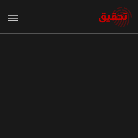
نتقل
لى
لمحتوى