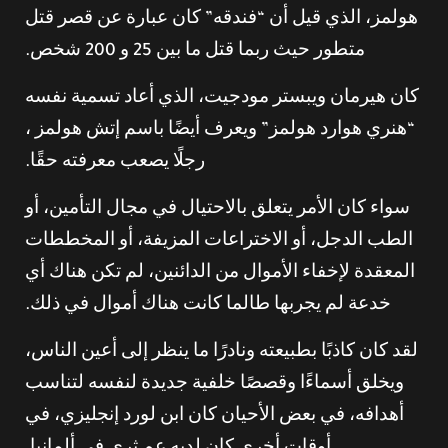
هولمز، الذي قيل أن “فندقه” كان عبارة عن قصر قتل
متطور حيث ربما قتل ما بين 25 و 200 شخص.
كان هيرمان ويبستر مودجيت، الذي أعاد تسمية نفسه
“هنري هوارد هولمز” ويعرف أيضًا باسم إتش هولمز ،
رجلًا يصعب معرفته حقًا.
سواء كان الأمر يتعلق بالاحتيال في مجال التأمين، أو
الطب الدجل، أو الاختراعات المزيفة، أو المخططات
المعقدة لإخفاء الأموال من الدائنين، لم تكن هناك أي
خدعة لم يجربها طالما كانت هناك أموال في ذلك.
لقد كان كاذبًا بطبيعته ونادرًا ما ينظر إلى أعين الناس،
ويخلق أسماءًا وقصصًا خلفية جديدة لنفسه لتناسب
أهدافه، في بعض الأحيان كان ابن لورد إنجليزي، في