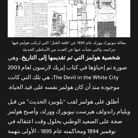
مقالة نيويورك وورلد عام 1895 عن “قلعة القتل” التي ارتكب هولمز فيها
جرائمه، والتي نشأت عنها عن العديد من الأساطير الحديثة
شخصية هولمز التي تم تقديمها إلى التاريخ
، وهي
صورة تم إحياؤها في كتاب إيريك لارسون لعام 2003
The Devil in the White City، هي تلك التي كانت
موجودة منذ أن كان هولمز نفسه على قيد الحياة.
أطلق على هولمز لقب “بلوبيرد الحديث” من قبل
ويليام راندولف هيرست نيويورك وورلد، وأصبح هولمز
ضجة على الصعيد الوطني بحلول وقت اعتقاله في
نوفمبر 1894 ومحاكمته عام 1895 – الأولى بتهمة