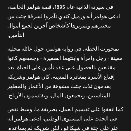
في سيرته الذاتية عام 1895، قصة هولمز الخاصة،
ادعى هولمز أنه وزميل كندي تآمروا لسرقة جثث من
مختبرهم وتمريرها كأشخاص آخرين لجمع أموال
التأمين.
تمحورت الخطة، في رواية هولمز، حول عائلة محلية
معينة – رجل وامرأة وابنتهما الصغيرة – وجميعهم كانوا
مقتنعين بالحصول على عقد تأمين على الحياة. بعد
إقناع الأسرة بمغادرة المدينة، كان هولمز وشريكه
يقدمون ثلاث جثث مشوهة من الأعمار والمظهر
المناسبين، ويجمعون المال، ويقتسمون الأرباح.
كما اتفقوا على تقسيم العمل، بطريقة ما، وسط نقص
في الجثث على المستوى الوطني، ادعى هولمز أنه
عثر على جثة في شيكاغو ، لكن شريكه لم يساعده.