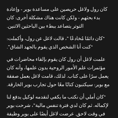
كان رول ولاغل حريصين على مساعدة بوير – وإعادة
بدء بحثهم – ولكن كانت هناك مشكلة أخرى: كان
التوتر يتصاعد ببطء بين الباحثين الاثنين.
“كان دائمًا مُخادعًا ”، قالت لاغل عن رول، وأكملت:
“كنت أنا الشخص الذي يقوم بالجهد الشاق”.
علمت لاغل أن رول كان يقوم بإلقاء محاضرات في
مؤتمرات علم الأمور الروحية بدون علمها، وأنه كان
يعمل سرًا على كتاب. لذلك، قامت لاغل بعمل صفقة
مع بوير: سيكتبون كتابًا معًا حول تجارب بوير الخارقة.
“كان أملي أن نكتب ما يكفي لنقدمه لوكيل يدفع لنا
لإكماله. ثم كان لدي فترة تنفس مالية”، شرحت بوير
في وقت لاحق. عرضت لاغل أيضًا على بوير وظيفة