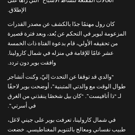
الحالات المقنعة لنشاط الأشباح” التي رآها على
الإطلاق.
كان رول مهتمًا جدًا بالكشف عن مصدر القدرات
المزعومة لبوير في التحكم عن بُعد، وبعد فترة قصيرة
من تحقيقه الأولي، قام بدعوة الفتاة ذات الخمسة
عشر عامًا للإقامة في منزله في شمال كارولينا.
وافقت بوير دون تردد.
“والدي قد توقفا عن التحدث إليّ، وكنت أتشاجر
طوال الوقت مع والدتي المتبنية”، أوضحت بوير لاحقًا
لـ “ذا أتافيست”. “كان بيل شخصًا ينقذني من الغرق
في أسرتي”.
في شمال كارولينا، تعرفت بوير على جيني لاغل،
طبيب نفساني ومعالج بالتنويم المغناطيسي. خضعت