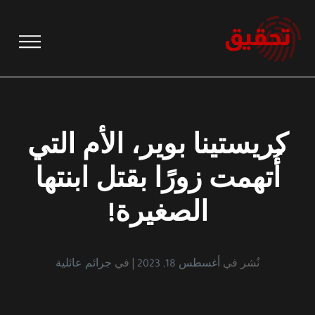
نتقل
لى
لمحتوى
كريستينا بوير، الأم التي
أُتهمت زورًا بقتل ابنتها
الصغيرة!
نُشر في
أغسطس 18, 2023
في
جرائم عائلية