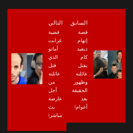
السابق
التالي
قصة
قضية
إتهام
غرانت
ديفيد
أماتو
كام
الذي
بقتل
قتل
عائلته
عائلته
وظهور
من
الحقيقة
أجل
بعد
عارضة
أعوام!
بث
مباشر!