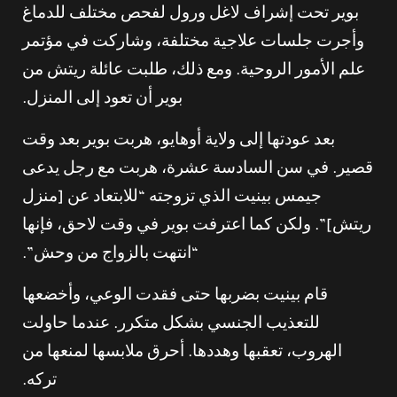
بوير تحت إشراف لاغل ورول لفحص مختلف للدماغ
وأجرت جلسات علاجية مختلفة، وشاركت في مؤتمر
علم الأمور الروحية. ومع ذلك، طلبت عائلة ريتش من
بوير أن تعود إلى المنزل.
بعد عودتها إلى ولاية أوهايو، هربت بوير بعد وقت
قصير. في سن السادسة عشرة، هربت مع رجل يدعى
جيمس بينيت الذي تزوجته “للابتعاد عن [منزل
ريتش]”. ولكن كما اعترفت بوير في وقت لاحق، فإنها
“انتهت بالزواج من وحش”.
قام بينيت بضربها حتى فقدت الوعي، وأخضعها
للتعذيب الجنسي بشكل متكرر. عندما حاولت
الهروب، تعقبها وهددها. أحرق ملابسها لمنعها من
تركه.