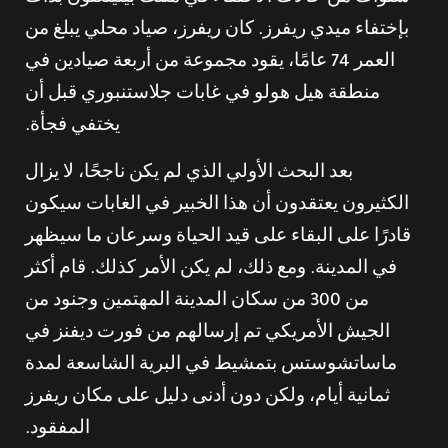
بإختفاء ميدي ريفرز. كان ريفرز، صياد محلي يبلغ من
العمر 74 عامًا، يقود مجموعة من أربعة صيادين في
منطقة هيل هولو في غابات جلاستنبوري قبل أن
يختفي فجأة.
بعد البحث الأولي الذي لم يكن ناجحًا، لا يزال
الكثيرون يعتقدون أن هذا الخبير في الغابات سيكون
قادرًا على البقاء على قيد الحياة وسرعان ما سيظهر
في المدينة. ومع ذلك، لم يكن الأمر كذلك. قام أكثر
من 300 من سكان المدينة المهتمين وجنود من
الجيش الأمريكي تم إرسالهم من فورت ديفنز في
ماساتشوستس بتمشيط في البرية الشاسعة لمدة
ثمانية أيام، ولكن دون أدنى دليل على مكان ريفرز
المفقود.