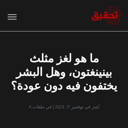
نتقل
لى
لمحتوى
ما هو لغز مثلث
بينينغتون، وهل البشر
يختفون فيه دون عودة؟
نُشر في
نوفمبر 17, 2023
في
ملفات X