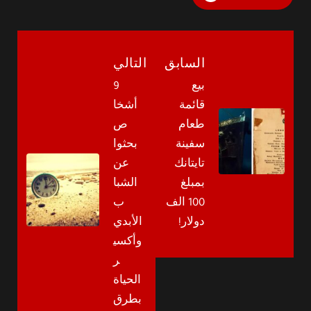
السابق
التالي
بيع
9
قائمة
أشخا
طعام
ص
سفينة
بحثوا
تايتانك
عن
بمبلغ
الشبا
100 الف
ب
دولار!
الأبدي
وأكسي
ر
الحياة
بطرق