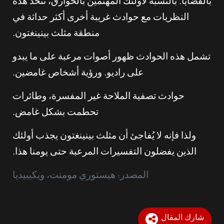
بالقضايا. بالنسبة لأولئك المهتمين بالخوارق، تتحد هذه
النظريات مع حوادث غريبة أخرى أكثر حداثة في
منطقة مثلث بينينغتون.
تشمل هذه الحوادث ظهور أصوات مرعبة على ما يبدو
على راديو. ورؤية أشخاص غامضين.
حوادث تصفية الملاحة غير المفسرة، وطائرات
تحطمت بشكل غامض.
ولذا فإنه لا يُفاجئ أن مثلث بينينغتون يجذب أولئك
الذين يفضلون التفسيرات المرعبة حتى يومنا هذا.
المصدر: هيستوري مومنت، ويكيبيديا
شارك المقال