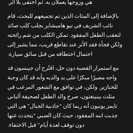
هي وزوجها يعملان به. ثم اختفى بلا أثر.
بالإضافة إلى المئات الذين تم تجميعهم للبحث، قام
نائب الشريف في نيو هامبشاير بجلب كلب صائد
لتعقب الطفل المفقود. تمكن الكلب من شم رائحته
ولكن فجأة فقد الأثر عند تقاطع قريب، مما يشير إلى
احتمال اختطافه من قبل سائق سيارة.
مع استمرار القضية دون حل، اقتُرح أن جيبسون قد
واجه مصيرًا مبكرًا على يد والديه وأنه قد كان وجبة
للخنازير. ولكن، في توافق مع الشعور المرعب في
مثلث بينينغتون، صرح والد الطفل لصحيفة ألباني
تايمز يونيون أنه ربما كان “جاذبية الجبال” هي التي
جذبت ابنه المفقود، حيث كان الصبي “يتحدث عنها
دون توقف لعدة أيام” قبل الاختفاء.