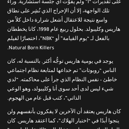
على تقديرات “أ” ولم يفوّت أي جلسة استشارية. وراء
تلك الواجهة، إلا أن الإحراج الذي نُشِر على نطاق
واسع نتيجة للاعتقال أشعل شرارة داخل كلاً من
هاريس وكليبولد. بحلول ربيع عام 1998، كانا يخططان
بالفعل لـ “يوم القيامة” أو “NBK”، اختصارًا لفيلم
Natural Born Killers.
يوجد في يومية هاريس توجُّه أكثر. بالنسبة له، كان
الناس “روبوتات” تم خداعها لمتابعة نظام اجتماعي
خاطئ – نفس النظام الذي جرأ على محاكمته. “لدي
شيء ليس لدى أحد سوى أنا وكليبولد، وهو الوعي
الذاتي”، كتب قبل عام من الهجوم.
كان هاريس يعتقد أن الآخرين لا يفكرون بأنفسهم ولن
ينجوا أبدًا في “اختبار الهلاك”، كما اعتقد هاريس. كان