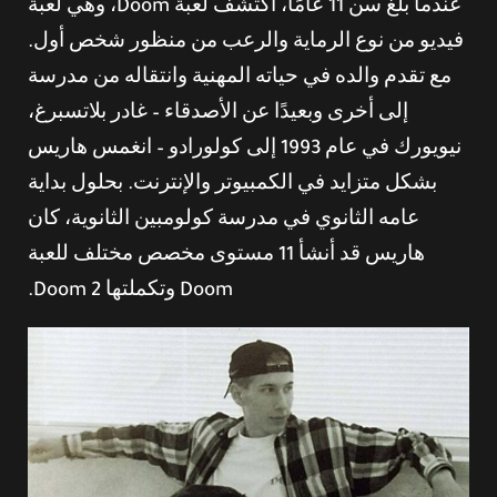
عندما بلغ سن 11 عامًا، اكتشف لعبة Doom، وهي لعبة
فيديو من نوع الرماية والرعب من منظور شخص أول.
مع تقدم والده في حياته المهنية وانتقاله من مدرسة
إلى أخرى وبعيدًا عن الأصدقاء – غادر بلاتسبرغ،
نيويورك في عام 1993 إلى كولورادو – انغمس هاريس
بشكل متزايد في الكمبيوتر والإنترنت. بحلول بداية
عامه الثانوي في مدرسة كولومبين الثانوية، كان
هاريس قد أنشأ 11 مستوى مخصص مختلف للعبة
Doom وتكملتها Doom 2.