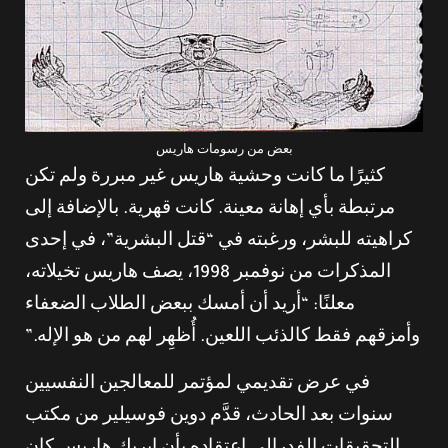
بعض من رسومات هاريس
كثيرًا ما كانت وحشية هاريس غير مبررة ولم تكن
مرتبطة بأي إهانة معينة. كانت قهرية. بالإضافة إلى
كراهيته للبشر، ورغبته في “قتل البشرية”، في إحدى
المذكرات من نوفمبر 1998، يصف هاريس تخيلاته،
معلنًا: “أريد أن أمسك ببعض الطلاب الضعفاء
وأمزقهم فقط كالذئب اللعين. أُظهِر لهم من هو الإله.”
في عرض تقديمي لمؤتمر للمعالجين النفسيين
سنوات بعد الحادث، قدَّم دوين فوسيلير من مكتب