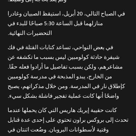
ولم يعد بحاجة إلى وسيط.
في الصباح التالي، 20 أبريل، استيقظ الصبيان وغادرا
منازلهما قبل الساعة 5:30 صباحًا للبدء في
التحضيرات النهائية.
في بعض النواحي، تساعد كتابات القتلة في فك
شيفرة حادثة كولومبين ليس بسبب ما تكشفه عن
مشاعرهم، ولكن بسبب تفاصيل ما أرادوا فعله حقًا.
من الخارج، يبدو المذبحة في مدرسة كولومبين
كإطلاق نار في المدرسة. ومن خلال مذكراتهم، يصبح
واضحًا أنها كانت عملية تفجير فاشلة بشكل سيء.
كانت حقيبة إيريك هاريس التي كان يحملها عندما
تحدث إلى بروكس براون تحتوي على إحدى عدة قنابل
وقتية لأسطوانات البروبان. وضُعت اثنتان في