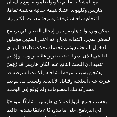
مع المشكلة. ما لم يكونوا يعلمونه، ومع ذلك، أن
هاريس وكليبولد اعتقلا بتهمة جنائية مختلفة تمامًا:
اقتحام شاحنة متوقفة وسرقة معدات إلكترونية.
تمكن وين، والد هاريس، من إدخال الفتيين في برنامج
للقصّر. بمجرد اكتماله بنجاح، تم اعتبار الفتيين مؤهلين
للدخول بالمجتمع وتم منحهما سجلات نظيفة. لو رأى
القاضي الذي يدير القضية تقرير عائلة براون، أو إذا تم
تنفيذ إذن البحث الناتج عنه، لكان هاريس قد رُفِضَ
وسُجن بسبب سرقة الشاحنة ولكانت الشرطة قد
عثرت على أسلحته وقنابل الأنابيب. ولسبب ما، لم يتم
مشاركة تلك المعلومات ولم يُوقَع إذن البحث.
بحسب جميع الروايات، كان هاريس مشاركًا نموذجيًا
في البرنامج. على ما يبدو، كان نادمًا بشدة، حافظ