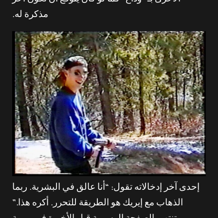
الأخرى بـ “وداع” كما لو كان يتوقع أن تكون آخر
مذكرة له.
إحدى آخر إدخالاته تقول: “أنا عالق في البشرية. ربما
الذهاب مع إيريك هو الطريقة للتحرر. أكره هذا.”