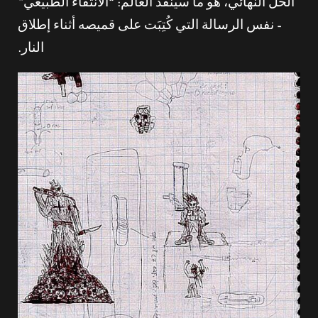
الحل النهائي، هو ما سينقذ العالم: “الانتقاء الطبيعي”
– نفس الرسالة التي كُتِبَت على قميصه أثناء إطلاق
النار.