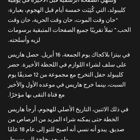
وتنتهي الصفحة الرسمية قبل الأخيرة في يومية
كليبولد، التي كُتِبَت خمسة أيام قبل الهجوم، بعبارة:
“حان وقت الموت، حان وقت الحرية، حان وقت
الحب.” تملأ تقريبًا جميع الصفحات المتبقية برسومات
لزيه وأسلحته.
في بيتزا بلاكجاك يوم الجمعة، 16 أبريل. حصل هاريس
على سلف لشراء اللوازم في اللحظة الأخيرة. حضر
كليبولد حفل التخرج مع مجموعة من 12 صديقًا يوم
السبت، بينما خرج هاريس في موعده الأول والأخير
مع فتاة التقى بها مؤخرًا.
في ذلك الاثنين، التاريخ الأصلي للهجوم، أرجأ هاريس
الخطة حتى يمكنه شراء المزيد من الرصاص من
صديق. يبدو أنه نسي أنه اصبح للتو إلى عام 18 عامًا