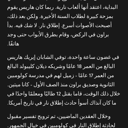
البداية، اعتقد أنها ألعاب نارية. ربما كان هاريس يقوم
بمزحة كبيرة لطلاب السنة الأخيرة. ولكن بعد ذلك،
أصبحت الأصوات أسرع. إطلاق نار. لا شك فيه. بدأ
براون في الركض، وقام بطرق الأبواب حتى وجد
هاتفًا.
في غضون ساعة واحدة، توفي الشابان إيريك هاريس
البالغ من العمر 18 عامًا وشريكه ديلان كليبولد البالغ
من العمر 17 عامًا – زميل لهم في مدرسة كولومبين
الثانوية وصديق براون منذ الصف الأول – كانا ميتين.
خلال ذلك الوقت، قاما بقتل 12 طالبًا ومعلمًا واحدًا في
ما كان آنذاك أسوأ حادث إطلاق نار في تاريخ أمريكا.
وخلال العقدين الماضيين، تم ترويج تفسير مقبول
لحادثة إطلاق النار في كولومبين في خيال الجمهور.