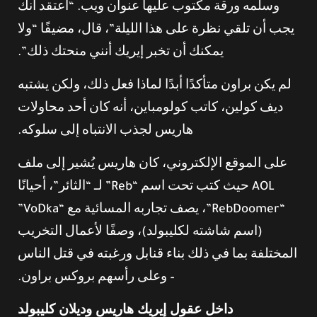
وسلمه ورقة مكتوب عليها عنوان ويب. “أعتقد أنك
يجب أن تلقي نظرة على هذا الليلة”، قال، مضيفًا “ولا
يمكنك أن تخبر إيريك أنني منحتك ذلك”.
لم يكن براون متأكدًا أبدًا لماذا فعل ذلك، ولكن يشتبه
ديف كولين، كاتب كولومباين، أنه كان أحد محاولات
هاريس لجذب الانتباه إلى سلوكه.
على الموقع الإلكتروني، كان هاريس يُشير إلى ملف
AOL حيث كتب تحت اسم “Reb” لـ “الثائر”، أحيانًا
“RebDoomer”، يصف تجاربه المسائية مع “VoDka”
(اسم شاشته لكليبولد)، وصفًا لأعمال التخريب
المختلفة بما في ذلك بناء قنابل ورغبته في قتل الناس
– وعلى رأسهم بروكس براون.
داخل عقول إيريك هاريس وديلان كليبولد