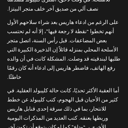
للأسلحة. في وقت لاحق، اشترى كليبولد مسدسًا
نصف آلي من صديق آخر خلف متجر البيتزا.
على الرغم من ادعاء هاريس بعد شراء سلاحهم الأول
أنهم تخطوا “نقطة لا رجعة فيها”، إلا أنه لم تحتسب
بعض المضاعفات. قبل رأس السنة، اتصل متجر
الأسلحة المحلي بمنزله قائلاً إن الذخيرة الكبيرة التي
طلبها لبندقيته قد وصلت. المشكلة كانت في أن والده
رفع الهاتف، فاضطر هاريس إلى ادعاء أنه كان رقمًا
خاطئًا.
أما العقبة الأكثر تحديًا، كانت حالة كليبولد العقلية. في
كثير من الأحيان قبل الهجوم، كتب كليبولد عن خطط
للانتحار، بما في ذلك سرقة إحدى قنابل هاريس
وربطها بعنقه. كتب العديد من المذكرات اليومية