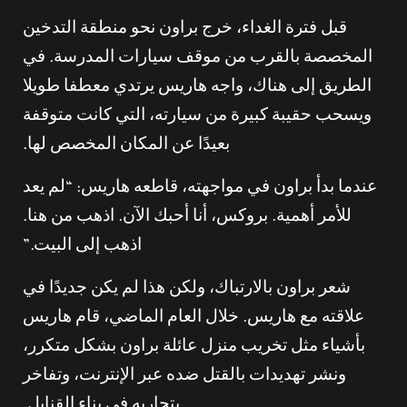
قبل فترة الغداء، خرج براون نحو منطقة التدخين
المخصصة بالقرب من موقف سيارات المدرسة. في
الطريق إلى هناك، واجه هاريس يرتدي معطفا طويلا
ويسحب حقيبة كبيرة من سيارته، التي كانت متوقفة
بعيدًا عن المكان المخصص لها.
عندما بدأ براون في مواجهته، قاطعه هاريس: “لم يعد
للأمر أهمية. بروكس، أنا أحبك الآن. اذهب من هنا.
اذهب إلى البيت.”
شعر براون بالارتباك، ولكن هذا لم يكن جديدًا في
علاقته مع هاريس. خلال العام الماضي، قام هاريس
بأشياء مثل تخريب منزل عائلة براون بشكل متكرر،
ونشر تهديدات بالقتل ضده عبر الإنترنت، وتفاخر
بتجاربه في بناء القنابل.