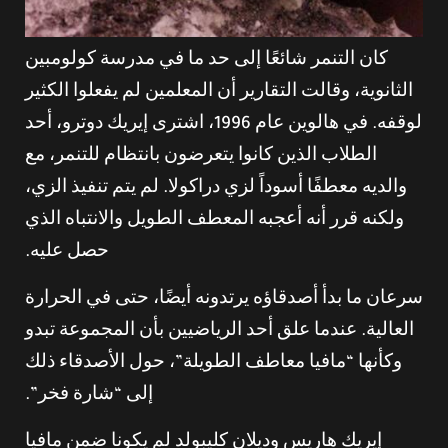
كان التنمر شائعًا إلى حد ما في مدرسة كولومبين
الثانوية، وقالت التقارير أن المعلمين لم يفعلوا الكثير
لوقفه. في هالوين عام 1996، اشترى إيريك دوترو، أحد
الطلاب الذين كانوا يتعرضون بانتظام للتنمر، مع
والديه معطفًا أسوداً لزي دراكولا. لم يتم تنفيذ الزي،
ولكنه قرر أنه أعجبه المعطف الطويل والانتباه الذي
حصل عليه.
سرعان ما بدأ أصدقاؤه يرتدونه أيضًا، حتى في الحرارة
العالية. عندما علق أحد الرياضيين بأن المجموعة تبدو
وكأنها “مافيا معاطف الطويلة”، حول الأصدقاء ذلك
إلى “شارة فخر”.
إيريك هاريس وديلان كليبولد لم يكونا ضمن مافيا