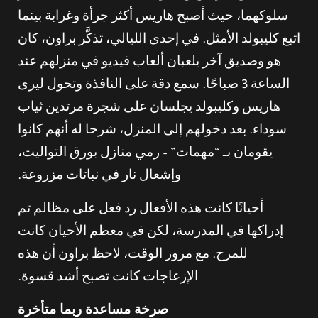
سلوكهما، حيث أصبح هاريس أكثر جرأة وغرابة بينما
اتبع كليبولد الأمثل. في إحدى الليالي، تذكَّر براون، كان
هو وصديق آخر يلعبان ألعاب فيديو في منزلهم عند
الساعة 3 صباحًا. سمع دقة على النافذة وتحول ليرى
هاريس وكليبولد يجلسان على شجرة مرتدين ثياب
سوداء. بعد دخولهم إلى المنزل، شرحا له أنهم كانوا
يقومان بـ “مهمات” – رمي منازل بورق التواليت،
وإشعال نار في نباتات مزروعة.
أحيانًا كانت هذه الأفعال رد فعل على مظالم تم
إدراكها في المدرسة، لكن في معظم الأحيان كانت
للمرح. مع مرور الوقت، لاحظ براون أن هذه
الإزعاجات كانت تصبح أشد قسوة.
صرخة مساعدة ربما متأخرة