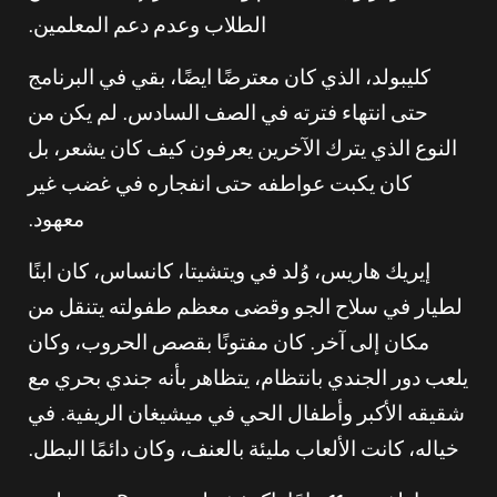
الطلاب وعدم دعم المعلمين.
كليبولد، الذي كان معترضًا ايضًا، بقي في البرنامج
حتى انتهاء فترته في الصف السادس. لم يكن من
النوع الذي يترك الآخرين يعرفون كيف كان يشعر، بل
كان يكبت عواطفه حتى انفجاره في غضب غير
معهود.
إيريك هاريس، وُلد في ويتشيتا، كانساس، كان ابنًا
لطيار في سلاح الجو وقضى معظم طفولته يتنقل من
مكان إلى آخر. كان مفتونًا بقصص الحروب، وكان
يلعب دور الجندي بانتظام، يتظاهر بأنه جندي بحري مع
شقيقه الأكبر وأطفال الحي في ميشيغان الريفية. في
خياله، كانت الألعاب مليئة بالعنف، وكان دائمًا البطل.