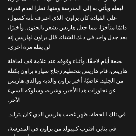
ليقله ويأتي به إلى المدرسة ومنها. نظرا لعدم قدرته
على القيادة كان براون، الذي اعترف بأنه كسول،
دائمًا متأخرًا، مما جعل هاريس يشعر بالجنون. وأخيرًا،
بعد جدل واحد في ذلك الشتاء، قال براون لهاريس إنه
لن يقله مرة أخرى.
بضعة أيام لاحقًا، وأثناء وقوفه عند علامة قف لحافلة
هاريس، قام هاريس بتحطيم زجاج سيارة براون بكتلة
من الجليد. غاضبًا، أخبر براون والديه ووالدي هاريس
عن تجاوزات هذا الأخير، وشربه، وسلوكه السيء
الآخر.
في تلك اللحظة، ظهر غضب هاريس الذي كان يتزايد.
في يناير، اقترب كليبولد من براون في المدرسة،