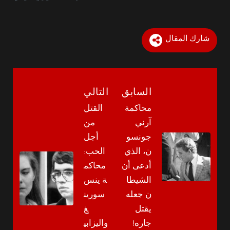
شارك المقال
السابق
التالي
محاكمة
القتل
آرني
من
جونسو
أجل
ن، الذي
الحب:
أدعى أن
محاكم
الشيطا
ة ينس
ن جعله
سورين
يقتل
غ
جاره!
واليزابي