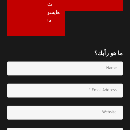
ث
هايسو
م!
ما هو رأيك؟