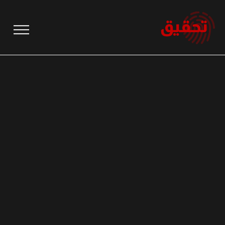
نتقل
لى
لمحتوى