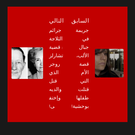
السابق
التالي
جريمة
جرائم
في
الثلاجة
جبال
: قضية
الألب،
تشارلز
قصة
روجر
الأم
الذي
التي
قتل
قتلت
والديه
طفلها
وإختف
بوحشية!
ى!