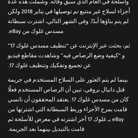
وأسلحة في العام الذي سبق وفاته. وشملت هذه عدة
أجزاء لسلاح غير متتبع تم توصيلها في يناير 2018 ولكن
لم يتم بناؤها أبدًا. وفي الشهر التالي، اشترت سبطانة
مسدس غلوك من eBay.
ثم، بحثت عبر الإنترنت عن “تنظيف مسدس غلوك 17”
و “كيفية وضع الرصاص فيه” وشاهدت مقاطع فيديو
عن تجميع وتفكيك وتنظيف غلوك 17.
بينما لم يتم العثور على السلاح المستخدم في جريمة
قتل دانيال بروفي، تبين أن الرصاص المستخدم فعلًا
كان من مسدس غلوك 17. يعتقد المحققون أن نانسي
قامت بمزج الأجزاء وربط السبطانة التي اشترتها من
eBay بـ غلوك 17 آخر اشترته في معرض للأسلحة ثم
قامت بالتبديل بينهما بعد الجريمة.