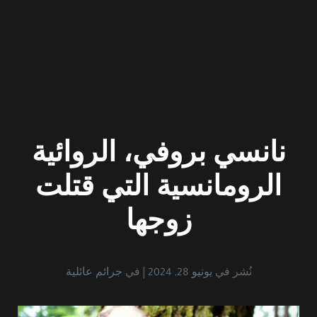
نانسي بروفي، الروائية
الرومانسية التي قتلت
زوجها
نُشر في
يونيو 28, 2024
في
جرائم عائلية