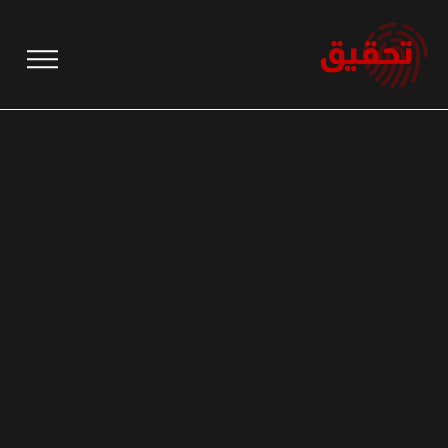
نتقل
لى
لمحتوى