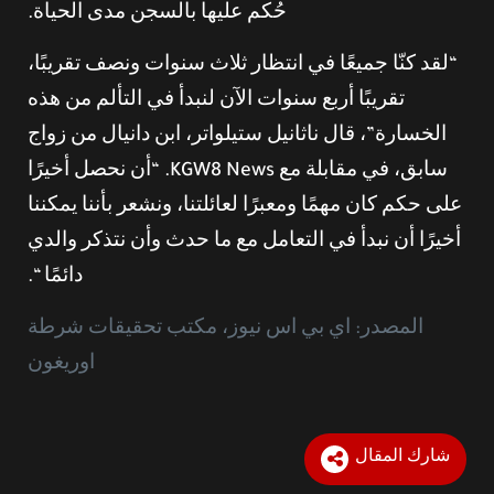
حُكم عليها بالسجن مدى الحياة.
“لقد كنّا جميعًا في انتظار ثلاث سنوات ونصف تقريبًا،
تقريبًا أربع سنوات الآن لنبدأ في التألم من هذه
الخسارة”، قال ناثانيل ستيلواتر، ابن دانيال من زواج
سابق، في مقابلة مع KGW8 News. “أن نحصل أخيرًا
على حكم كان مهمًا ومعبرًا لعائلتنا، ونشعر بأننا يمكننا
أخيرًا أن نبدأ في التعامل مع ما حدث وأن نتذكر والدي
دائمًا “.
المصدر: اي بي اس نيوز، مكتب تحقيقات شرطة
اوريغون
شارك المقال