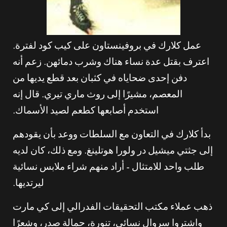
عمل كلارك في بروفينستاون على كيب كود لفترة.
اعترف بقتل عدة نساء هناك وشرب دمائهن. زعم أنه
دفن إحدى ضحاياه في كثبان بعد قطع يديها من
المعصم، مشيرًا إلى روث ماري تيري. قال إنه
استخدم أصابعها كطعم لصيد الأسماك.
بدأ كلارك في التعاون مع السلطات ووعد بأن يقودهم
إلى جثتي ميشيل در ولورا هوتلينغ. ومع ذلك، كان لديه
طلب واحد للامتثال – أراد منهم شراء ملابس نسائية
ليرتديها.
ذهب عملاء مكتب التحقيقات الفدرالي إلى كي مارت
واشتروا سروال نسائي، تنورة، حمالة صدر، وشعرًا