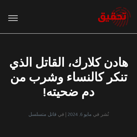
نتقل
لى
لمحتوى
هادن كلارك، القاتل الذي
تنكر كالنساء وشرب من
دم ضحيته!
نُشر في
مايو 6, 2024
في
قاتل متسلسل