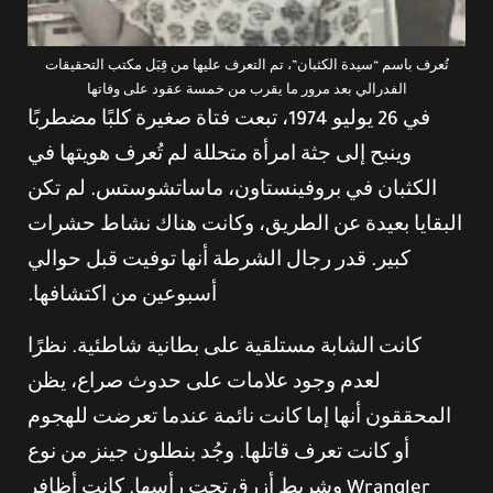
تُعرف باسم “سيدة الكثبان”، تم التعرف عليها من قِبَل مكتب التحقيقات
الفدرالي بعد مرور ما يقرب من خمسة عقود على وفاتها
في 26 يوليو 1974، تبعت فتاة صغيرة كلبًا مضطربًا
وينبح إلى جثة امرأة متحللة لم تُعرف هويتها في
الكثبان في بروفينستاون، ماساتشوستس. لم تكن
البقايا بعيدة عن الطريق، وكانت هناك نشاط حشرات
كبير. قدر رجال الشرطة أنها توفيت قبل حوالي
أسبوعين من اكتشافها.
كانت الشابة مستلقية على بطانية شاطئية. نظرًا
لعدم وجود علامات على حدوث صراع، يظن
المحققون أنها إما كانت نائمة عندما تعرضت للهجوم
أو كانت تعرف قاتلها. وجُد بنطلون جينز من نوع
Wrangler وشريط أزرق تحت رأسها. كانت أظافر