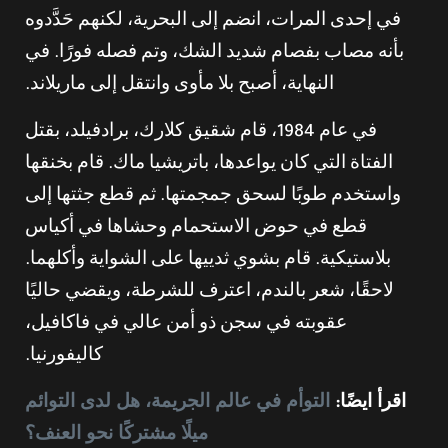
في إحدى المرات، انضم إلى البحرية، لكنهم حَدَّدوه
بأنه مصاب بفصام شديد الشك، وتم فصله فورًا. في
النهاية، أصبح بلا مأوى وانتقل إلى ماريلاند.
في عام 1984، قام شقيق كلارك، برادفيلد، بقتل
الفتاة التي كان يواعدها، باتريشيا ماك. قام بخنقها
واستخدم طوبًا لسحق جمجمتها. ثم قطع جثتها إلى
قطع في حوض الاستحمام وحشاها في أكياس
بلاستيكية. قام بشوي ثدييها على الشواية وأكلهما.
لاحقًا، شعر بالندم، اعترف للشرطة، ويقضي حاليًا
عقوبته في سجن ذو أمن عالي في فاكافيل،
كاليفورنيا.
اقرأ ايضًا:
التوأم في عالم الجريمة، هل لدى التوائم
ميلًا مشتركًا نحو العنف؟