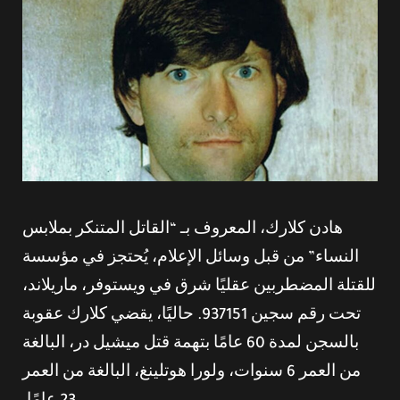
هادن كلارك، المعروف بـ “القاتل المتنكر بملابس
النساء” من قبل وسائل الإعلام، يُحتجز في مؤسسة
للقتلة المضطربين عقليًا شرق في ويستوفر، ماريلاند،
تحت رقم سجين 937151. حاليًا، يقضي كلارك عقوبة
بالسجن لمدة 60 عامًا بتهمة قتل ميشيل در، البالغة
من العمر 6 سنوات، ولورا هوتلينغ، البالغة من العمر