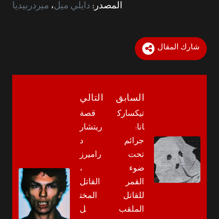
المصدر:
دايلي ميل
،
ميردربيديا
شارك المقال
السابق
التالي
تيكسارك
قصة
انا:
ريتشار
جرائم
د
تحت
راميرز
ضوء
،
القمر
القاتل
للقاتل
المخت
الملقب
ل