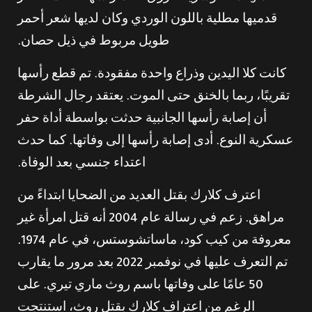
قدميها مطلية باللون الوردي وكان لديها شعر أحمر
طويل مربوط في ذيل حصان.
كانت كلا اليدين وذراع واحدة مفقودة. تم قطع رأسها
تقريبًا، ربما بالخنق حتى الموت. يعتقد رجال الشرطة
أن إصابة رأسها الجانبية حدثت بواسطة أداة حفر
عسكرية النوع. أدى إصابة رأسها إلى وفاتها. كما حدث
اعتداء جنسي بعد الوفاة.
اعترف كلارك بقتل العديد من الضحايا ابتداءً من
مراهق. زعم في رسالة عام 2004 أنه قتل امرأة غير
معروفة من كيب كود، ماساتشوستس، في عام 1974.
تم التعرف عليها في نوفمبر 2022 بعد مرور ما يقارب
50 عامًا على وفاتها باسم روث ماري تيري. على
الرغم من اعتراف كلارك بقتل روث، استنتجت