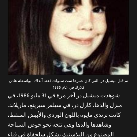
تم قتل ميشيل در، التي كان عمرها ست سنوات فقط آنذاك، بواسطة هادن
كلارك في عام 1986
شوهدت ميشيل در آخر مرة في 31 مايو 1986، في
منزل والدها، كارل در، في سيلفر سبرينغ، ماريلاند.
كانت ترتدي مايوه باللون الوردي والأبيض المنقط،
وشاهدها والدها وهي تتجه نحو حوض السباحة
المصنوع من البلاستيك بشكل سلحفاة في فناء