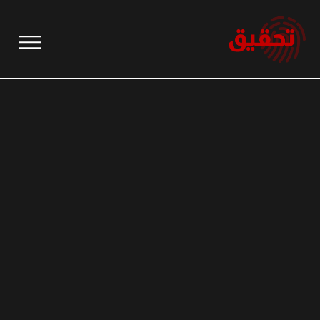
نتقل
لى
لمحتوى