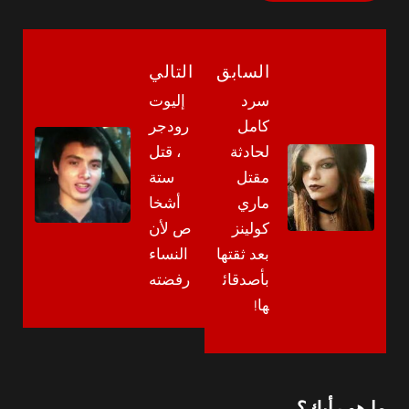
السابق
التالي
سرد
إليوت
كامل
رودجر
لحادثة
، قتل
مقتل
ستة
ماري
أشخا
كولينز
ص لأن
بعد ثقتها
النساء
بأصدقائ
رفضته
ها!