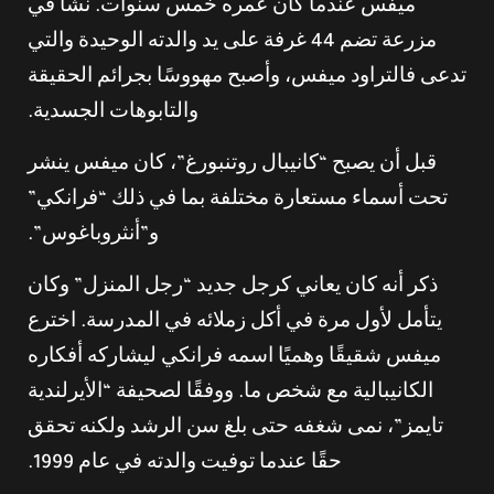
ميفس عندما كان عمره خمس سنوات. نشأ في
مزرعة تضم 44 غرفة على يد والدته الوحيدة والتي
تدعى فالتراود ميفس، وأصبح مهووسًا بجرائم الحقيقة
والتابوهات الجسدية.
قبل أن يصبح “كانيبال روتنبورغ”، كان ميفس ينشر
تحت أسماء مستعارة مختلفة بما في ذلك “فرانكي”
و”أنثروباغوس”.
ذكر أنه كان يعاني كرجل جديد “رجل المنزل” وكان
يتأمل لأول مرة في أكل زملائه في المدرسة. اخترع
ميفس شقيقًا وهميًا اسمه فرانكي ليشاركه أفكاره
الكانيبالية مع شخص ما. ووفقًا لصحيفة “الأيرلندية
تايمز”، نمى شغفه حتى بلغ سن الرشد ولكنه تحقق
حقًا عندما توفيت والدته في عام 1999.