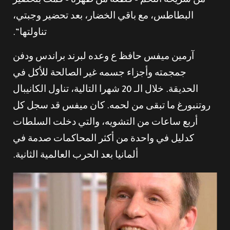
من شريحة اللحم – قطعة من ظهره – قمت بتحضير
البطاطس، مع باقي الخضار، بعد تحضير وجبتي،
تناولتها”.
آرمين ميفس حافظ ع وعده لبرند براندس ودفن
جمجمته وأجزاء جسمه غير الصالحة للأكل في
الحديقة. خلال الـ 20 شهرا التالية، تناول الكانيبال
روتنبورغ ما تبقى من لحمه. كان ميفس قد سجل كل
أربع ساعات من التشويه، والتي دخلت السلطات
كدليل في واحدة من أكثر المحاكمات صدمة في
ألمانيا بعد الحرب العالمية الثانية.