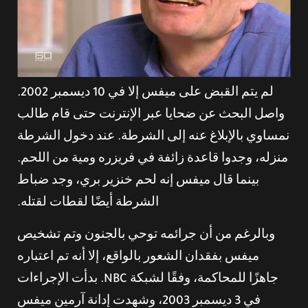
لم يتم القبض على ميفس إلا في 10 ديسمبر 2002.
واصل البحث عن ضحايا عبر الإنترنت حتى قام طالب
نمساوي بالإبلاغ عنه إلى الشرطة. عند دخول الشرطة
منزله، وجدوا قاعدة زائفة في فريزره ومية من اللحم.
بينما قال ميفس إنه لحم خنزير بري، وجد ضباط
الشرطة أيضًا لقطات لقتله.
وبالرغم من أن جرائمه توحي بالجنون وتم تشخيص
ميفس بفقدان الشعور بالواقع، إلا أنه تم اعتباره
جاهزًا للمحاكمة، وفقًا لشبكة NBC. بدأت الإجراءات
في 3 ديسمبر 2003، وشهدت إدانة آرمين ميفس