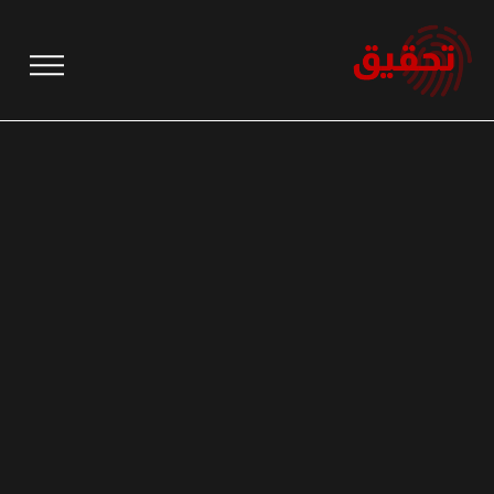
نتقل
لى
لمحتوى