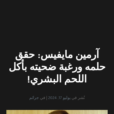
آرمين مايفيس: حقق
حلمه ورغبة ضحيته بأكل
اللحم البشري!
نُشر في
يوليو 17, 2024
في
جرائم