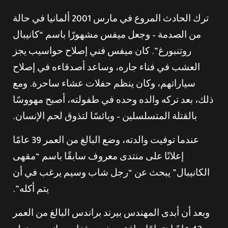
ترك الحادث المروع في مارس 2001 ألمانيا في حالة
من الصدمة – وجعل ميفس مشهورًا باسم “كانيبال
روتنبورغ”. كان ميفس فني إصلاح حواسيب يجز
العشب في فناء جاره، وساعد أصدقاءه في إصلاح
سياراتهم، وكان ينظم حفلات عشاء ساحرة. ومع
ذلك، بعد تركه والده وحده في طفولته، أصبح مهووسًا
بالقتلة المتسلسلين – ويائسًا لتذوق لحم الإنسان.
عندما توفيت والدته، وضع البالغ من العمر 39 عامًا
إعلانًا على منتدى معروف سابقًا باسم “مقهى
الكانيبال” يبحث عن “رجل شاب وسيم يرغب في أن
يتم أكله”.
وبعد أن أبدى المهندس بيرند براندس البالغ من العمر