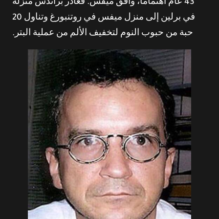
43 عامً اهتمامًا، وافق ميفس. فغادر براندس منزله
في برلين إلى منزل ميفس في روتنبورغ وتناول 20
حبة من حبوب النوم لتخفيف الألم من عملية البتر.