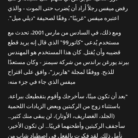
رفض ميفس رجلاً أراد أن يُضرب حتى الموت – والذي
اعتبره ميفس “غريبًا”، وفقًا لصحيفة “ديلي ميل”.
ومع ذلك، في السادس من مارس 2001، تحدث مع
مستخدم يُدعى “كاتور99” الذي قال إنه يريد قطع
قضيبه وأن يُقتل. كان هذا المستخدم هو المهندس
بيرند يورغن براندس من شركة سيمنز – وكان مستعدًا
للذبح. ووفقًا لمجلة “هاربرز”، وافق على اقتراح
ميفس الذي جاء في جزء منه:
“بعد أن تكون ميتًا، سأخرجك وأقوم بتقطيعك ببراعة.
باستثناء زوج من الركبتين وبعض الزيادات اللحمية
(الجلد، الغضاريف، الأوتار)، لن يبقى منك كثير…
سأجفف الركبتين وأطحنهما قريبًا… لن تكون الأخير،
نأمل ذلك. لقد فكرت بالفعل في اصطياد شاب من