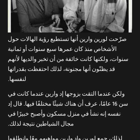
صرّحت لورين وارين أنها تستطيع رؤية الهالات حول
الأشخاص منذ كان عمرها سبع سنوات أو ثمانية
سنوات، ولكنها كانت خائفة من أن تخبر والديها لأنهم
قد يظنّون أنها مجنونة، لذلك احتفظت بقدراتها
لنفسها.
ولكن عندما التقت بزوجها إد وارين عندما كانت في
سن 16 عامًا، عرف أن هناك شيئًا مختلفًا فيها. قال إد
نفسه إنه نشأ في منزل مسكون وأصبح خبيرًا في
مجال الشياطين نتيجة لذلك.
لذلك، جمع لورين وإد وارين مواهبهم معًا وانطلقوا