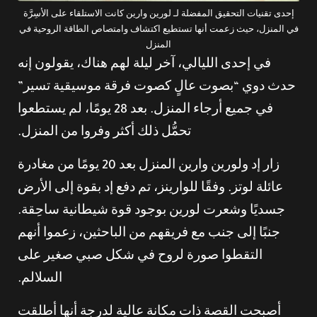
إحدى تقنيات التحقيق المفضلة لـ لورين وارين كانت الاستلقاء على الأسِرَّة
في المنزل، حيث زعمت أنها تستطيع اكتشاف وامتصاص الطاقة الروحية في
المنزل
في إحدى الليالي، آخر ليلة لهم هناك، يقولون إنه
حدث دوي “بصوت عالٍ كصوت فرقة موسيقية تسير”
في جميع أرجاء المنزل. بعد 28 يومًا، لم يستطعوا
تحمُّل ذلك أكثر وفروا من المنزل.
زار إد ولورين وارين المنزل بعد 20 يومًا من مغادرة
عائلة لوتز. وفقًا للوارينز، تم دفع إد بقوة إلى الأرض
جسديًا وشعرت لورين بوجود قوة شيطانية ساحِقة.
جنبًا إلى جنب مع فريقهم من الباحثين، زعموا أنهم
التقطوا صورة لروح في شكل صبي صغير على
السلالم.
أصبحت القصة ذات مكانة عالية لدرجة أنها أطلقت