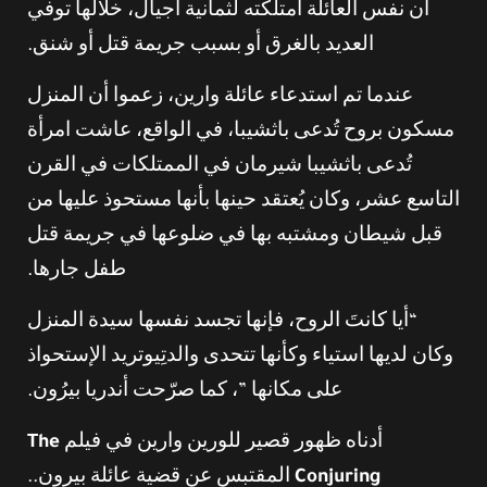
أن نفس العائلة امتلكته لثمانية أجيال، خلالها توفي
العديد بالغرق أو بسبب جريمة قتل أو شنق.
عندما تم استدعاء عائلة وارين، زعموا أن المنزل
مسكون بروح تُدعى باثشيبا، في الواقع، عاشت امرأة
تُدعى باثشيبا شيرمان في الممتلكات في القرن
التاسع عشر، وكان يُعتقد حينها بأنها مستحوذ عليها من
قبل شيطان ومشتبه بها في ضلوعها في جريمة قتل
طفل جارها.
“أيا كانتَ الروح، فإنها تجسد نفسها سيدة المنزل
وكان لديها استياء وكأنها تتحدى والدتِيوتريد الإستحواذ
على مكانها ”، كما صرّحت أندريا بيرُون.
أدناه ظهور قصير للورين وارين في فيلم
The
Conjuring
المقتبس عن قضية عائلة بيرون..