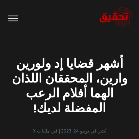
نتقل
لى
لمحتوى
أشهر قضايا إد ولورين
وارين، المحققان اللذان
الهما أفلام الرعب
المفضلة لديك!
نُشر في
يونيو 24, 2023
في
ملفات X