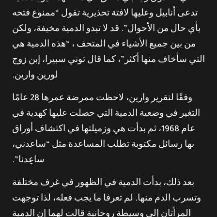
تدعى أنابيل وعليها لافتة تحذيرية تقول “ممنوع فتحه
بأي حال من الأحوال”. قد لا تبدو الدمية مخيفة، ولكن
من بين جميع الأشياء في المتحف ، “هذه الدمية هي
التي سأخاف منها أكثر”، كما قال توني سبيرا، إبن زوج
لورين وارين.
وفقًا لتقرير وارين، لاحظت ممرضة عمرها 28 عامًا
التغير في وضعية الدمية التي حصلت عليها كهدية في
عام 1968، ثم بدأت هي وزميلتها في اكتشاف أوراق
بها رسائل مكتوبة تطلب المساعدة مثل “ساعدني،
ساعِدنا”.
بعد ذلك، بدأت الدمية في الظهور في غرف مختلفة
وتسرب الدم منها. لم تعرفا ما يجب فعله، لذا توجهت
المرأتان إلى وسيطة روحانية قالت لهما إن الدمية