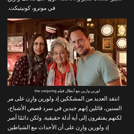
في مونرو، كونيتيكت.
لورين وارين مع أبطال فيلم the conjuring
انتقد العديد من المشككين إد ولورين وارِن على مر
السنين، قائلين إنهم جيدين في سرد قصص الأشباح،
لكنهم يفتقرون إلى أية أدلة حقيقية. ولكن دائمًا أصر
إد ولورين وارِن على أن الأحداث مع الشياطين