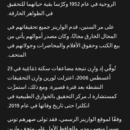
الروحية في عام 1952 وكرّسا بقية حياتهما للتحقيق
في الظواهر الخارقة.
على مر السنين، قدم الوارينز جميع تحقيقاتهم في
المجال الخارق مجانًا، وكان مصدر أموالهم يأتي من
بيع الكتب وحقوق الأفلام والمحاضرات وجولاتهم في
المتحف.
تُوفِّي إد وارِن نتيجة مضاعفات سكتة دَمَاغِية في 23
أغسطس 2006، اعتزلت لورين وارِن التحقيقات
النشطة بعد فترة قصيرة. ومع ذلك، استمرَّت
كمستشارة لـ مركز التحقيق بالخوارق الطبيعية في
انكلترا حتى تاريخ وفاتها في عام 2019.
وفقًا لموقع الوارينز الرسمي، فقد تولى صهرهم توني
سبيرا منصب مدير والحافظ الأول على متحف وارين