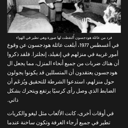
فرد من عائلة هودجسون أُلتقطت لها صورة وهي تطير في الهواء
في أغسطس 1977، أبلغت عائلة هودجسون عن وقوع
أمور غريبة في منزلهم في إنفيلد، إنجلترا. فلقد ذكروا
أن هناك ضربات من جميع أنحاء المنزل، مما يجعل ال
هودجسون يعتقدون أن المتسللين قد يكونوا يجولون
حول منزلهم، استدعوا الشرطة للتحقيق ويُزعَم أن
الضابط الذي وصل رأى كرسيًا يرتفع ويتحرك بشكل
ذاتي.
في أوقات أخرى، كانت الألعاب مثل ليغو والكريات
تطير في جميع أرجاء الغرفة وتكون ساخنة عندما