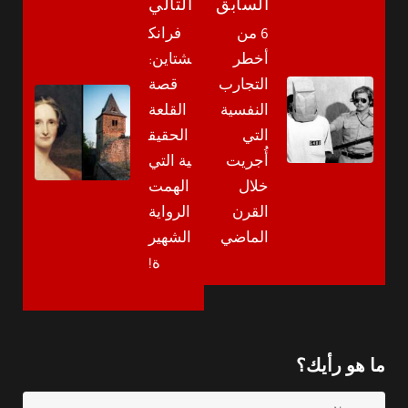
السابق
التالي
6 من
فرانك
أخطر
شتاين:
التجارب
قصة
النفسية
القلعة
التي
الحقيق
أُجريت
ية التي
خلال
الهمت
القرن
الرواية
الماضي
الشهير
ة!
ما هو رأيك؟