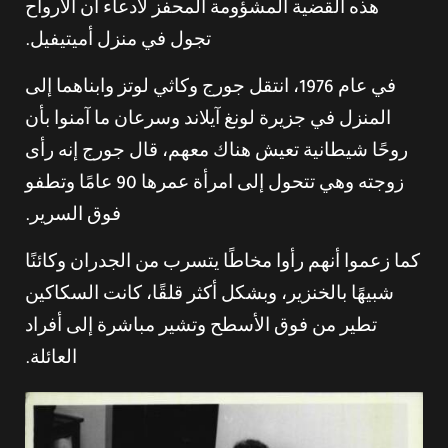
هذه القضية المشؤومة المحفز لادعاء أن الأرواح
تجول في منزل أميتيفيل.
في عام 1976، انتقل جورج وكاثي لوتز وابناهما إلى
المنزل في جزيرة لونغ آيلاند وسرعان ما آمنوا بأن
روحًا شيطانية تعيش هناك معهم، قال جورج إنه رأى
زوجته وهي تتحول إلى امرأة عمرها 90 عامًا وتطفو
فوق السرير.
كما زعموا أنهم رأوا مخاطًا يتسرب من الجدران وكائنًا
شبيهًا بالخنزير، وبشكل أكثر قلقًا، كانت السكاكين
تطير من فوق الأسطح وتشير مباشرة إلى أفراد
العائلة.