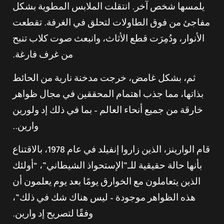
يلمسها شخص آخر. انتقلت الملابس المطوية بشكل
مفاجئ من فوق الطاولات لتحلق في الغرفة. تقطعت
الأنوار، ودُمِرَت قطع الأثاث، وانبعث صوت كلاب تنبح
من غرف فارغة.
ثم، بشكل غامض، خرجت مدخنة نارية من الحائط
بذاتها، مما جذب اهتمام المحققين في مجال ظواهر
خارقة من جميع أنحاء العالم – بما في ذلك إد ولورين
وارين..
قام الوارينز، الذين زاروا إنفيلد في عام 1978، بالاقتناع
بأنها حالة حقيقية للـ”الإستحواذ الشيطاني”، “أولئك
الذين يتعاملون مع الخوارق يومًا بعد يوم يعلمون أن
هذه الظواهر موجودة – ليس هناك شك في ذلك”،
وفقًا لتصريح إد وارين.