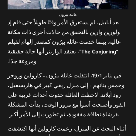
عائلة بيرون
بعد أنابيل، لم يستغرق الأمر وقتًا طويلاً حتى قام إد
ولورين وارين بالتحقق من حالات أخرى ذات مكانة
عالية. بينما خدمت عائلة بيرُون كمصدر إلهام لفيلم
“
The Conjuring
”، يعتقد الوارينز أنها حالة حقيقية
ومروعة جدًا.
في يناير 1971، انتقلت عائلة بيرُون – كارولين وروجر
وخمس بناتهم – إلى منزل ريفي كبير في هاريسفيل،
رود آيلاند. لاحظت العائلة حدوث أحداث غريبة على
الفور وأصبحت أسوأ مع مرور الوقت، بدأت المشكلة
بفرشاة نظافة مفقودة، ثم تطورت إلى الأمر أكبر.
أثناء البحث عن المنزل، زعمت كارولين أنها اكتشفت