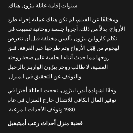
سنوات إقامة عائلة بيرُون هناك.
ومختلفًا عن الفيلم، لم تكن هناك عملية إجراء طرد
الأرواح، بدلاً من ذلك، أجروا جلسة روحانية تسببت في
تكلم كارولين بيرُون بألسن مختلفة قبل أن تتعرض
لهجوم من قِبَل الأرواح وتم طرحها عبر الغرفة، قلق
زوجها مما حدث أثناء الجلسة على صحة زوجته
العقلية، لا طالب روجر بيرُون الوارينز بالرحيل
والتوقف عن التحقيق في المنزل.
وفقًا لشهادة أندريا بيرُون، نجحت العائلة أخيرًا في
توفير المال الكافي للانتقال خارج المنزل في عام
1980 وتوقف الأحداث المرعبة.
قضية منزل أحداث رعب أميتيفيل