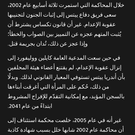
خلال المحاكمة التي استمرت ثلاثة أسابيع عام 2002،
سعى فريق دفاع ييتس إلى إثبات الجنون لتجنيبها
عقوبة الإعدام. غير أن قانون تكساس يشترط أن
يُثبت المتهم عجزه عن التمييز بين الصواب والخطأ؛
وإذا عجز عن ذلك، تُدان بجريمة قتل.
في حين سعت المدعية العامة كايلين ووليفورد إلى
إنزال عقوبة الإعدام، لم يقتنع أعضاء هيئة المحلفين
بأن أندريا ييتس تستوفي المعيار القانوني لذلك. وبدلًا
من ذلك، حُكم على المرأة التي أغرقت أبناءها
بالسجن المؤبد، مع إمكانية التقدّم للإفراج المشروط
ابتداءً من عام 2041.
غير أنه في عام 2005، خلصت محكمة استئناف إلى
أن محاكمة عام 2002 شابها خلل بسبب شهادة كاذبة