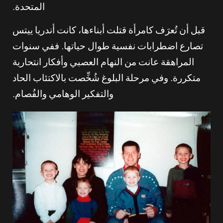
المتحدة.
قبل أن تُعرَف كامرأة قتلت أبناءها، كانت أندريا ييتس
تصارع اضطرابات نفسية طوال حياتها. ففي سنوات
المراهقة عانت من النهام العصبي وأفكار انتحارية
متكررة. وفي مرحلة البلوغ شُخِّصت بالاكتئاب الحاد
والتفكير الوهامي والفُصام.