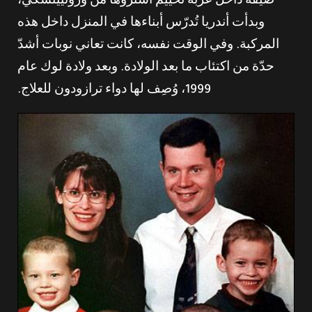
ضيقة داخل عربة تخييم اشتروها من ورونييتسكي،
وبدأت أندريا تُدرّس أبناءها في المنزل داخل هذه
المركبة. وفي الوقت نفسه، كانت تعاني نوبات أشدّ
حدّة من اكتئاب ما بعد الولادة. وبعد ولادة لوك عام
1999، وُصِف لها دواء ترازودون للعلاج.