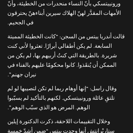
ورونييتسكي بأنّ النساء منحدرات من الخطيئة، وأنّ
الأمهات المقدَّر لهنّ الهلاك سيرين أبناءهنّ يحترقون
في الجحيم.
قالت أندريا ييتس من السجن: “كانت الخطيئة المميتة
السابعة. لم يكن أطفالي أبرارًا. تعثروا لأني كنت
شريرة. بالطريقة التي كنتُ أربيهم بها، لم يكن من
الممكن أن يُنقَذوا. كانوا محكومًا عليهم بالفناء في
نيران جهنم”.
وقال راسل: “إنها أوهام ربما لم تكن لتصيبها لو لم
تلتقِ عائلة ورونييتسكي. لكنهم بالتأكيد لم يسبّبوا
الوهم. المرض هو الذي سبّب الوهم”.
وخلال التقييمات اللاحقة، ذكرت الدكتورة إيلين
ستاربْرانتش أنها وجدت ييتس “ضمن أشدّ خمسة