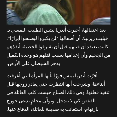
بعد اعتقالها، أخبرت أندريا ييتس الطبيب النفسي د.
فيليب ريزنيك أن أطفالها “لن يكبروا ليصبحوا أبرارًا”.
كانت تعتقد أن قتلهم قبل أن يقترفوا الخطيئة أنقذهم
من الجحيم وأن إعدامها بسبب قتلهم هو وحده الكفيل
بدحر الشيطان على الأرض.
أقرّت أندريا ييتس فورًا بأنها المرأة التي أغرقت
أبناءها، وشرحت أنها انتظرت حتى يغادر زوجها قبل
تنفيذ فعلتها. وفي ذلك الصباح حبست كلب العائلة في
القفص كي لا يتدخل. وتولّى محامٍ يدعى جورج
بارنهام، استعانت به صديقة للعائلة، الدفاع عنها.