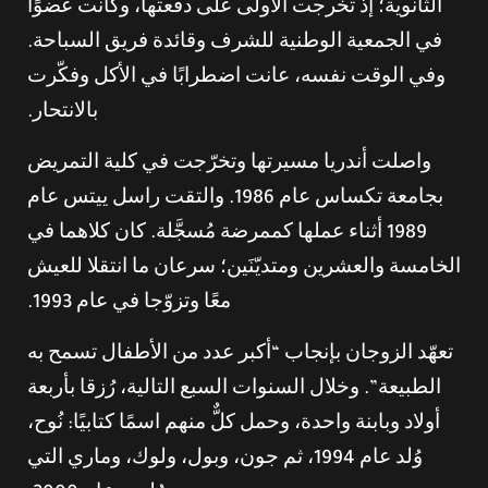
الثانوية؛ إذ تخرجت الأولى على دفعتها، وكانت عضوًا
في الجمعية الوطنية للشرف وقائدة فريق السباحة.
وفي الوقت نفسه، عانت اضطرابًا في الأكل وفكّرت
بالانتحار.
واصلت أندريا مسيرتها وتخرّجت في كلية التمريض
بجامعة تكساس عام 1986. والتقت راسل ييتس عام
1989 أثناء عملها كممرضة مُسجَّلة. كان كلاهما في
الخامسة والعشرين ومتديّنَين؛ سرعان ما انتقلا للعيش
معًا وتزوّجا في عام 1993.
تعهّد الزوجان بإنجاب “أكبر عدد من الأطفال تسمح به
الطبيعة”. وخلال السنوات السبع التالية، رُزقا بأربعة
أولاد وبابنة واحدة، وحمل كلٌّ منهم اسمًا كتابيًا: نُوح،
وُلد عام 1994، ثم جون، وبول، ولوك، وماري التي