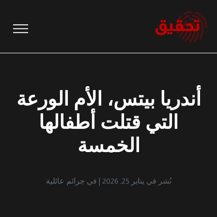
نتقل
لى
لمحتوى
أندريا بيتس، الأم الورعة
التي قتلت أطفالها
الخمسة
نُشر في
يناير 25, 2026
في
جرائم عائلية