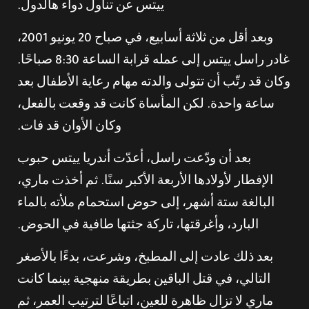
ييتس عن تناول دواء هالدول.
وبعد أقل من ثلاثة أسابيع، في صباح 20 يونيو 2001،
غادر راسل ييتس إلى عمله قرابة الساعة 8:30 صباحًا.
وكان قد رتّب أن تتولى والدته مهام رعاية الأطفال بعد
ساعة واحدة. لكن المأساة كانت قد وقعت بالفعل،
وكان الأوان قد فات.
بعد أن ودّعت راسل، أعدّت أندريا ييتس حبوب
الإفطار لأولادها الأربعة الأكبر سنًا. ثم أخذت ماري،
البالغة ستة أشهر، إلى حوض استحمام ملأته بالماء
البارد، وأغرقتها، تاركة جثتها طافية في الحوض.
بعد ذلك عادت إلى المطبخ، وشرعت، بدءًا بالأصغر
التالي، في قتل الباقين بطريقة منهجية بينما كانت
ماري لا تزال ظاهرة للعين، اتباعًا لترتيب العمر، ثم