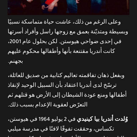
وعلى الرغم من ذلك، عاشت حياة متماسكة نسبيًا
وبسيطة ومتديّنة بعمق مع زوجها راسل وأفراد أسرتها
في إحدى ضواحي هيوستن. لكن بحلول عام 2001،
كانت أندريا مقتنعة بأنها وأطفالها محكوم عليهم
بجهنم.
وبفعل ذهان تفاقمته تعاليم كتابية من صديق للعائلة،
ترسّخ لدى أندريا اعتقاد بأن السبيل الوحيد لإنقاذ
أطفالها ومنع عودة الشيطان إلى الأرض هو قتلهم ثم
التعرّض لعقوبة الإعدام بسبب ذلك.
وُلدت أندريا بيا كينيدي
في 2 يوليو 1964 في هيوستن،
تكساس، وحققت تفوقًا لافتًا في مدرسة ميلبي