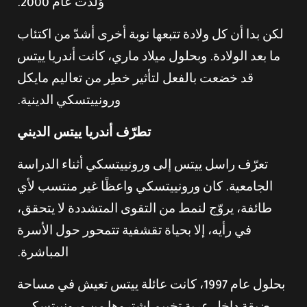
وُلدت عام 2000.
لكن بدا أن كل ولادة تتبعها نوبة أخرى أشدّ من اكتئاب
ما بعد الولادة. وبحلول ميلاد ماري، كانت أندريا ييتس
قد خضعت بالفعل لتأثير خطِر من تعاليم مايكل
ورونييتسكي الدينية.
تطرّف أندريا ييتس الديني
تعرّف راسل ييتس إلى ورونييتسكي أثناء الدراسة
الجامعية. كان ورونييتسكي واعظًا غير منتسب لأي
طائفة، يروّج لنمط من التقوى المتشددة لا يتحقق،
في رأيه، إلا بحياة تقشفية تتمحور حول الأسرة
المباشرة.
بحلول عام 1997، كانت عائلة ييتس تعيش في مساحة