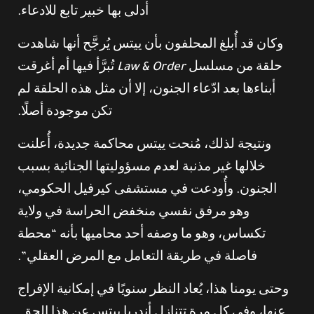
أدلى بها خبير تابع للادعاء.
وكان قد أُبلغ المحلفون بأن ييتس يُرجَّح أنها شاهدت
حلقة من مسلسل
Law & Order
تُبرَّأ فيها أم أغرقت
أبناءها بعد ادّعاء الجنون، إلا أن مثل هذه الحلقة لم
تكن موجودة أصلًا.
ونتيجة لذلك، مُنحت ييتس محاكمة جديدة، أُعلنت
خلالها غير مذنبة لعدم مسؤوليتها الجنائية بسبب
الجنون. وأُودعت في مستشفى كيرفيل الحكومي،
وهو مرفق نفسي منخفض الحراسة في ولاية
تكساس، وهو ما وصفه أحد محاميها بأنه “محطة
فاصلة في طريقة التعامل مع المرض العقلي”.
وحتى يومنا هذا، يُعاد النظر سنويًا في إمكانية الإفراج
عنها، وفي كل مرة تتنازل أندريا ييتس عن هذا الحق.