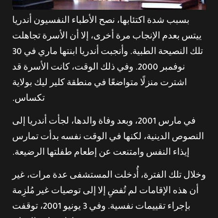
بسبب شدة اكتئابها، نصح الأطباء النفسيون أندريا
ييتس بعدم الإنجاب مرة أخرى، إلا أن الأسرة تجاهلت
تلك النصيحة الطبية. وأنجبت أندريا ابنتها ماري في 30
نوفمبر 2000. وفي ذلك الوقت، كانت الأسرة قد
اشترت منزلًا متواضعًا في منطقة كلير ليك بولاية
تكساس.
في مارس 2001، وبعد وفاة والدها، لجأت أندريا إلى
النصوص الدينية، لكنها في الوقت نفسه بدأت تمارس
إيذاء النفس وامتنعت عن إطعام طفلتها الرضيعة.
وخلال تلك الفترة، أُدخلت المستشفى عدة مرات، غير
أن هذه الإقامات لم تُفضِ إلا إلى توصيات غير مُلزِمة
بإجراء تقييمات نفسية. وفي 3 يونيو 2001، توقفت