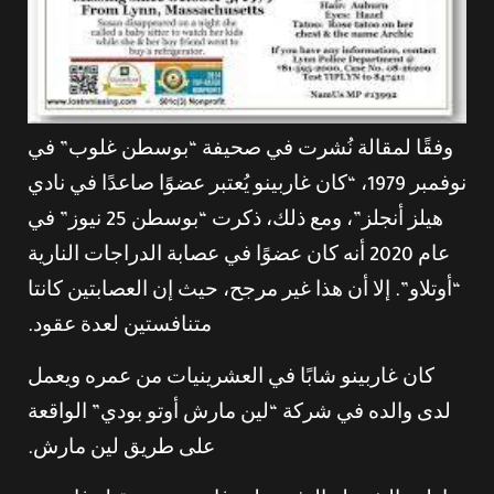
وفقًا لمقالة نُشرت في صحيفة “بوسطن غلوب” في
نوفمبر 1979، “كان غاربينو يُعتبر عضوًا صاعدًا في نادي
هيلز أنجلز”، ومع ذلك، ذكرت “بوسطن 25 نيوز” في
عام 2020 أنه كان عضوًا في عصابة الدراجات النارية
“أوتلاو”. إلا أن هذا غير مرجح، حيث إن العصابتين كانتا
متنافستين لعدة عقود.
كان غاربينو شابًا في العشرينيات من عمره ويعمل
لدى والده في شركة “لين مارش أوتو بودي” الواقعة
على طريق لين مارش.