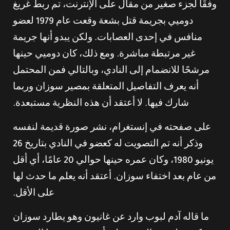
وفقًا لجزء صغير من مقال على الإنترنت، تم ربط غريغ
دوميي بجريمة قتل بشعة وقعت عام 1979 لعضو
منافس في إحدى العصابات. ولكن يبدو أنها جريمة
غير مرتبطة مباشرة. ومع ذلك، كان دوميي حينها
مرشحًا للانضمام إلى النادي، وبالتالي فمن المحتمل
أنه يعرف التفاصيل المتعلقة بمصير سوزان وربما
شارك فيها. لا أعتقد أن هذه النظرية مستبعدة.
على صفحته في إنستغرام، نشر صورة قديمة لنفسه
وذكر أنه تم التصويت له كعضو في النادي بتاريخ 26
يونيو 1980، وكان عمره حينها حوالي 20 عامًا، أي أقل
من عام بعد اختفاء سوزان. أعتقد أنه يعلم ما حدث لها
على الأقل.
ما قاله آدم لبوب وارد عن غانيون وهو يطارد سوزان