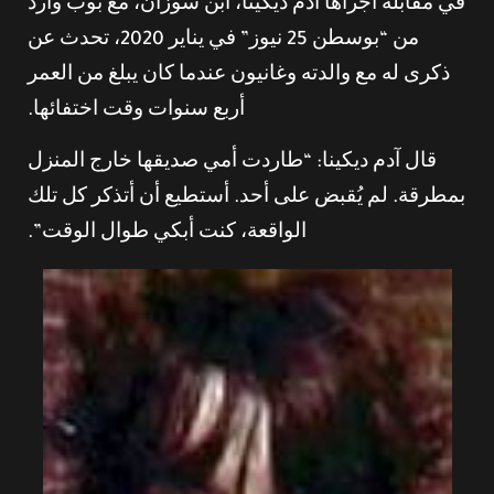
في مقابلة أجراها آدم ديكينا، ابن سوزان، مع بوب وارد
من “بوسطن 25 نيوز” في يناير 2020، تحدث عن
ذكرى له مع والدته وغانيون عندما كان يبلغ من العمر
أربع سنوات وقت اختفائها.
قال آدم ديكينا: “طاردت أمي صديقها خارج المنزل
بمطرقة. لم يُقبض على أحد. أستطيع أن أتذكر كل تلك
الواقعة، كنت أبكي طوال الوقت”.