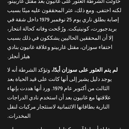
حاولت الشرطة العثور على غانيون بعد مقتل غاربينو،
لكنه اختفى. ومع ذلك، عثر المحققون عليه ميتًا بسبب
إصابة بطلق ناري يوم 25 نوفمبر 1979 داخل شقة في
بريدجبورت، كونيتيكت. ورُجّحت وفاته كحالة انتحار،
إلا أن المحققين الحاليين يشككون في ذلك بسبب
اختفاء سوزان، مقتل غاربينو وعلاقة غانيون بنادي
هيلز أنجلز.
لم يتم العثور على سوزان أبدًا،
وتؤكد الشرطة أنه لا
يوجد دليل يشير إلى أنها كانت على قيد الحياة بعد
الثالث من أكتوبر عام 1979. ورد أنها هددت بإنهاء
علاقتها مع غانيون بعد أن استخدم نادي الدراجات
النارية بطاقاتها الائتمانية لاستئجار مركبات لنقل
المخدرات.