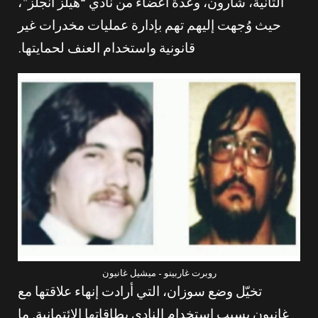
الثانية، شارون، وعدة أعضاء من نادي “هيلز أنجلز”،
حيث وُجهت إليهم تهم بإدارة عمليات مخدرات غير
قانونية واستخدام العنف لحمايتها.
روبرت غاربينو – ميشيل غانيون
تخيّل وضع سوزان، التي أرادت إنهاء علاقتها مع
غانيون بسبب استخدام النادي بطاقاتها الائتمانية. ما