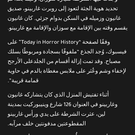
تحديد هوية الجثة لتعود إلى روبرت غاربينو، صديق
غانيون وزميله في السكن بدوام جزئي. كان غانيون
يقسم وقته بين الإقامة مع سوزان والإقامة مع غاربينو.
وفقًا لصفحة “Today in Horror History” على
فيسبوك، وُجد الجذع “ملفوفًا بسجادة ومربوطًا بسلك
مصباح. وقد تمت إزالة أقسام من الجلدعلى الأرجح
لإخفاء وشم وعُثر على ملابس مغطاة بالدم في حاوية
قمامة قريبة”.
أثناء تفتيش المنزل الذي كان يتشاركه غانيون
وغاربينو في العنوان 126 شارع وينيبوركيت بمدينة
لين، عثرت الشرطة على يدي ورأس غاربينو
المقطوعتين مدفونتين خلف مرآبه.