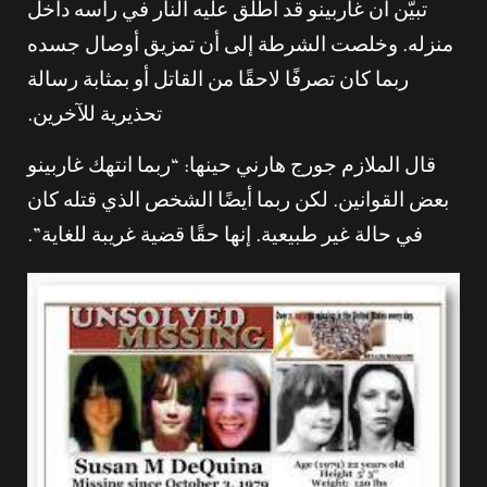
تبيّن أن غاربينو قد أُطلق عليه النار في رأسه داخل
منزله. وخلصت الشرطة إلى أن تمزيق أوصال جسده
ربما كان تصرفًا لاحقًا من القاتل أو بمثابة رسالة
تحذيرية للآخرين.
قال الملازم جورج هارني حينها: “ربما انتهك غاربينو
بعض القوانين. لكن ربما أيضًا الشخص الذي قتله كان
في حالة غير طبيعية. إنها حقًا قضية غريبة للغاية”.