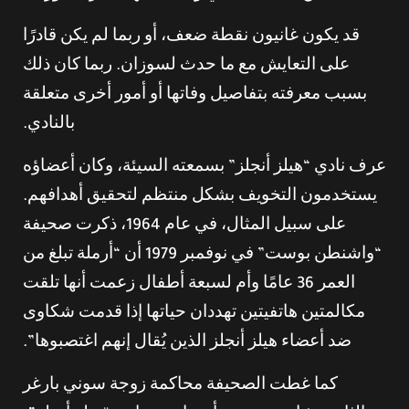
قد يكون غانيون نقطة ضعف، أو ربما لم يكن قادرًا
على التعايش مع ما حدث لسوزان. ربما كان ذلك
بسبب معرفته بتفاصيل وفاتها أو أمور أخرى متعلقة
بالنادي.
عرف نادي “هيلز أنجلز” بسمعته السيئة، وكان أعضاؤه
يستخدمون التخويف بشكل منتظم لتحقيق أهدافهم.
على سبيل المثال، في عام 1964، ذكرت صحيفة
“واشنطن بوست” في نوفمبر 1979 أن “أرملة تبلغ من
العمر 36 عامًا وأم لسبعة أطفال زعمت أنها تلقت
مكالمتين هاتفيتين تهددان حياتها إذا قدمت شكاوى
ضد أعضاء هيلز أنجلز الذين يُقال إنهم اغتصبوها”.
كما غطت الصحيفة محاكمة زوجة سوني بارغر