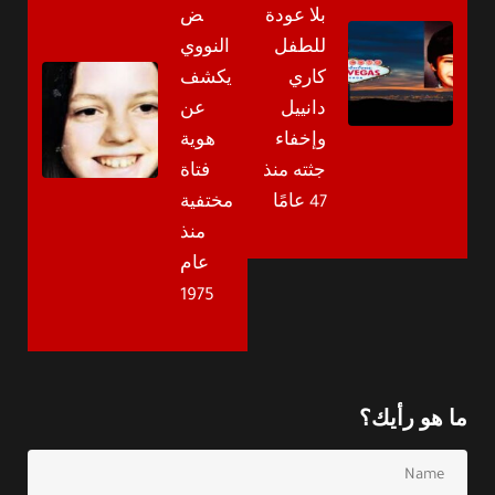
بلا عودة
ض
للطفل
النووي
كاري
يكشف
دانييل
عن
وإخفاء
هوية
جثته منذ
فتاة
47 عامًا
مختفية
منذ
عام
1975
ما هو رأيك؟