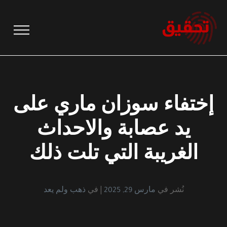
نتقل
لى
لمحتوى
إختفاء سوزان ماري على
يد عصابة والاحداث
الغريبة التي تلت ذلك
نُشر في
مارس 29, 2025
في
ذهب ولم يعد