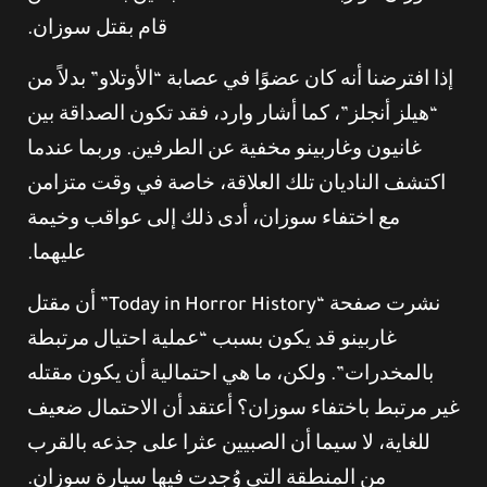
قام بقتل سوزان.
إذا افترضنا أنه كان عضوًا في عصابة “الأوتلاو” بدلاً من
“هيلز أنجلز”، كما أشار وارد، فقد تكون الصداقة بين
غانيون وغاربينو مخفية عن الطرفين. وربما عندما
اكتشف الناديان تلك العلاقة، خاصة في وقت متزامن
مع اختفاء سوزان، أدى ذلك إلى عواقب وخيمة
عليهما.
نشرت صفحة “Today in Horror History” أن مقتل
غاربينو قد يكون بسبب “عملية احتيال مرتبطة
بالمخدرات”. ولكن، ما هي احتمالية أن يكون مقتله
غير مرتبط باختفاء سوزان؟ أعتقد أن الاحتمال ضعيف
للغاية، لا سيما أن الصبيين عثرا على جذعه بالقرب
من المنطقة التي وُجدت فيها سيارة سوزان.