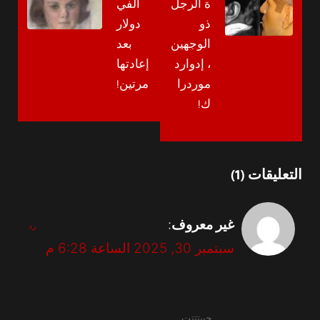
ة الرجل
ألفي
ذو
دولار
الوجهين
بعد
، إدوارد
إعادتها
موردرا
مرتين!
ك!
التعليقات (1)
غير معروف
:
رد
سبتمبر 30, 2025 الساعة 6:28 م
حبيتتتت