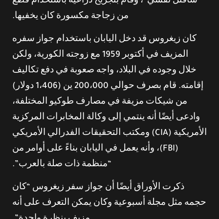
“سأقتل نفسي”، وقام بتجريح ذراعيه باستخدام قطع
من زجاجة مكسورة كان يخفيها.
كان زيغروس قد دخل اليابان باستخدام جواز سفره
المزيف في أكتوبر 1959 مع زوجته الكورية، ولكن
خلال وجوده في البلاد، واجه صعوبة في دفع تكاليف
إقامته. قام بصرف حوالي 200،000 ين (1،406 دولار)
من شيكات مزيفة في مصارف طوكيو المختلفة،
وادعى أيضًا أنه ينتمي إلى وكالة المخابرات المركزية
الأمريكية (CIA) ومكتب التحقيقات الفدرالي الأمريكي
(FBI)، وأنه يعمل في اليابان بناءً على أوامر من
“منظمة ذات صلة بالعرب”.
ذكرت الأوراق أيضًا أن جواز سفر زيغروس “كان
حجمه مثل مجلة أسبوعية وكان يمكن التعرف على أنه