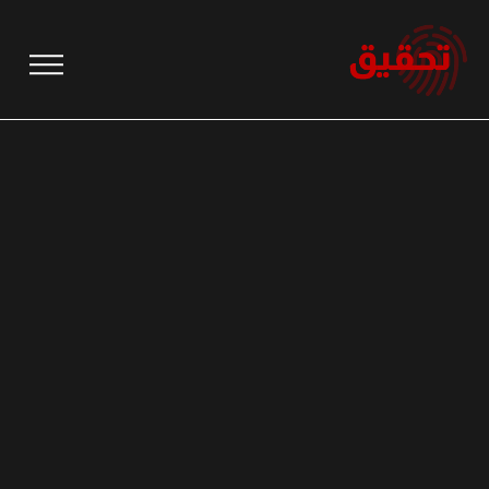
نتقل
لى
لمحتوى