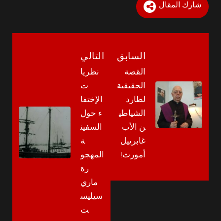
شارك المقال
السابق
التالي
القصة
نظريا
الحقيقية
ت
لطارد
الإختفا
الشياطي
ء حول
ن الأب
السفين
غابرييل
ة
أمورث!
المهجو
رة
ماري
سيليس
ت