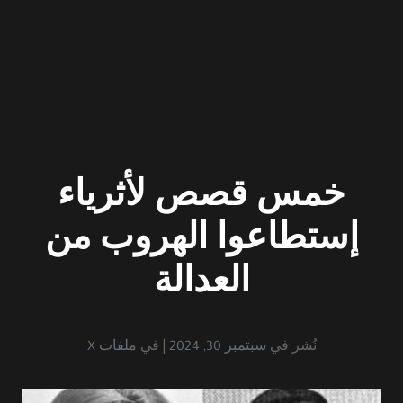
خمس قصص لأثرياء
إستطاعوا الهروب من
العدالة
نُشر في
سبتمبر 30, 2024
في
ملفات X