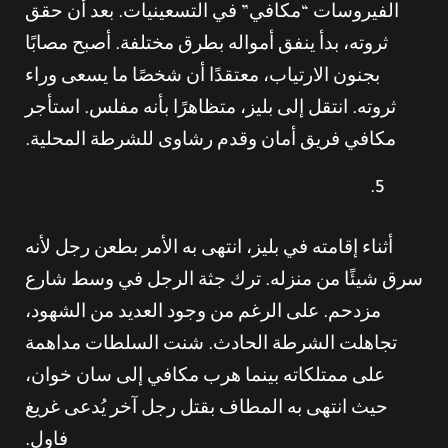
الفيروسات “مكافي” في التسعينيات. بعد أن حقق
ثروته، بدأ ينفق أمواله بطرق مختلفة. أصبح مصابًا
بجنون الارتياب، معتقدًا أن شخصًا ما يسعى وراء
ثروته. انتقل إلى بليز، متظاهرًا بأنه مفلس. استأجر
مكافي فريق أمان وقدم رشاوى للشرطة المحلية.
أثناء إقامته في بليز، انتهى به الأمر بطعن رجل لأنه
سرق شيئًا من منزله. ترك جثة الرجل في وسط شارع
مزدحم. على الرغم من وجود العديد من الشهود،
تجاهلت الشرطة الحادث. شنت السلطات مداهمة
على ممتلكاته بينما هرب مكافي إلى سان خوان،
حيث انتهى به المطاف بقتل رجل آخر يُدعى غريغ
فاول.