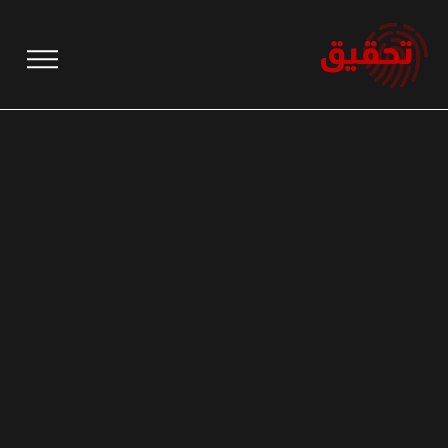
نتقل
لى
لمحتوى