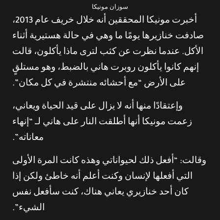
سوزان مونيكا
أخبرت مونيكا المحققين أنه خلال خريف عام 2013،
صادفت خنازيرها يومًا ما وهي في حالة هستيرية أثناء
الأكل. عندما نظرت عن كثب لترى ماذا يأكلون، قالت
إنهم كانوا يأكلون روبرت هاني بالضبط، وهو مستلقٍ
على الأرض “مع أحشائه منتشرة في كل مكان”.
وإعتقادًا منها أنه لا يزال على قيد الحياة ويعاني،
زعمت مونيكا أنها أطلقت النار على هاني لـ “إنهاء
معاناته”.
وقالت: “أفعل ذلك لحيواناتي وهذه كانت المرة الأولى
التي أفعلها لإنسان وكنت أعلم أنه خاطئ ولكن إذا
كان أحد خنازيري يعاني هناك، كنت سأفعل نفس
الشيء”.