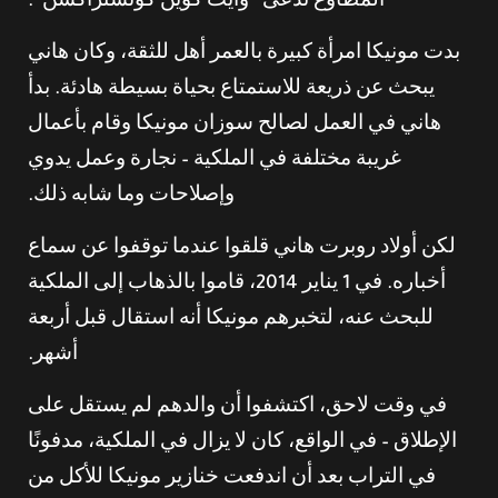
المطاوع تُدعى “وايت كوين كونستراكشن”.
بدت مونيكا امرأة كبيرة بالعمر أهل للثقة، وكان هاني
يبحث عن ذريعة للاستمتاع بحياة بسيطة هادئة. بدأ
هاني في العمل لصالح سوزان مونيكا وقام بأعمال
غريبة مختلفة في الملكية – نجارة وعمل يدوي
وإصلاحات وما شابه ذلك.
لكن أولاد روبرت هاني قلقوا عندما توقفوا عن سماع
أخباره. في 1 يناير 2014، قاموا بالذهاب إلى الملكية
للبحث عنه، لتخبرهم مونيكا أنه استقال قبل أربعة
أشهر.
في وقت لاحق، اكتشفوا أن والدهم لم يستقل على
الإطلاق – في الواقع، كان لا يزال في الملكية، مدفونًا
في التراب بعد أن اندفعت خنازير مونيكا للأكل من