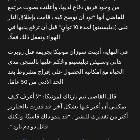
من وجود فريق دفاع لديها، وأعلنت بصوت مرتفع
للقاضي أنها “تود أن توضح كيف قامت بإطلاق النار
على [ديليسينو] لمدة 10 ثوانٍ” قبل أن ترفع يديها في
الهواء وتفعل ذلك فعلًا.
في النهاية، أدينت سوزان مونيكا بجريمة قتل روبرت
هاني وستيفن ديليسينو وحُكم عليها بالسجن مدى
الحياة مع إمكانية الحصول على إفراج مشروط بعد
الحد الأدنى من 50 عامًا.
قال القاضي تيم بارناك لمونيكا: “لا أعرف كيف
يمكنني أن أعبر عنها بشكل آخر. قد قدرت بالخنازير
أكثر من تقديرك للبشر”. “قد يبدو ذلك قاسيًا، ولكنك
قاتل ذو دم بارد ”.