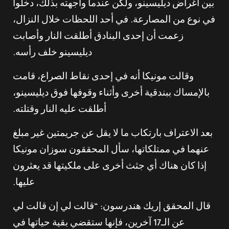
بين أغراض ديليسينو، ولكن عندما واجهته بذلك، دخلوا
في نوع من المصارعة. في أحد اللحظات خلال النزال،
زعمت أن إحدى البنادق أطلقت النار وأصابت
ديليسينو خلف رأسه.
وقالت مونيكا أنه في إحدى نقاط الصراع، قامت
بالإمساك ببندقية أخرى وأثناء وقوفها فوق ديليسينو،
أطلقت عليه النار وقتلته.
بعد الاعتراف بارتكاب ما لا يقل عن جريمتين غير مبلغ
عنهما في ممتلكاتها، سأل المحققون سوزان مونيكا
إذا كان هناك أي جثث أخرى على ملكيتها قد يعثرون
عليها.
قال المحقق إريك هندرسون: “قالت لي إن قالت لي
عن الـ17 آخرين، فإنها ستقضي بقية حياتها في