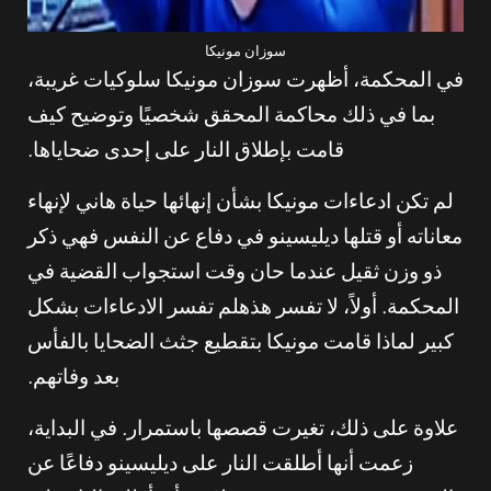
سوزان مونيكا
في المحكمة، أظهرت سوزان مونيكا سلوكيات غريبة،
بما في ذلك محاكمة المحقق شخصيًا وتوضيح كيف
قامت بإطلاق النار على إحدى ضحاياها.
لم تكن ادعاءات مونيكا بشأن إنهائها حياة هاني لإنهاء
معاناته أو قتلها ديليسينو في دفاع عن النفس فهي ذكر
ذو وزن ثقيل عندما حان وقت استجواب القضية في
المحكمة. أولاً، لا تفسر هذهلم تفسر الادعاءات بشكل
كبير لماذا قامت مونيكا بتقطيع جثث الضحايا بالفأس
بعد وفاتهم.
علاوة على ذلك، تغيرت قصصها باستمرار. في البداية،
زعمت أنها أطلقت النار على ديليسينو دفاعًا عن