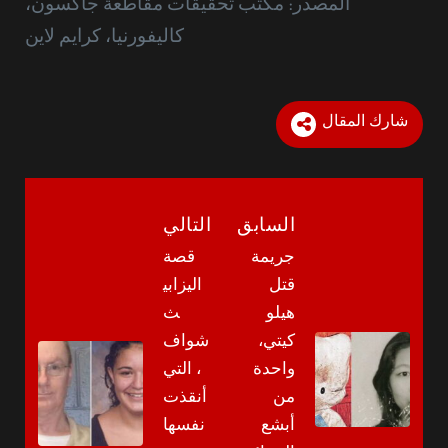
المصدر: مكتب تحقيقات مقاطعة جاكسون،
كاليفورنيا، كرايم لاين
شارك المقال
السابق
التالي
جريمة
قصة
قتل
اليزابي
هيلو
ث
كيتي،
شواف
واحدة
، التي
من
أنقذت
أبشع
نفسها