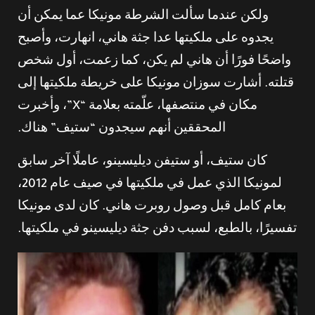
ولكن عندما سألت الشرطة مونيكا عما يمكن أن
يجدوه على ملكيتها عدا جثة هاني، انهارت، وأصبح
واضحًا فورًا أن هاني لم يكن، كما زعمت، أول شخص
قتلته. أشارت سوزان مونيكا على خريطة ملكيتها إلى
مكان في منتصفها، علّمته بعلامة “X”، وأخبرت
المحققين أنهم سيجدون “ستيف” هناك.
كان ستيف، أو ستيفن ديليسينو، عاملًا آخر سابق
لمونيكا الذي عمل في ملكيتها في صيف عام 2012،
بعام كامل قبل وصول روبرت هاني. كان لدى مونيكا
تفسيرًا، بالطبع، لسبب دفن جثة ديليسينو في ملكيتها.