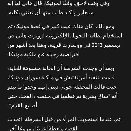
وفي وقت لاحق، وفقًا لمونيكا، قال هاني لها إنه
سيغادر ولكنه طلب منها أن تعتني بكلبه.
ومع ذلك، كان هناك عيب كبير في قصة مونيكا: تم
استخدام بطاقة التحويل الإلكترونية لروبرت هاني في
ديسمبر 2013 في وولمارت قريبة، وهذا بعد أشهر من
افتراضية رحيله عن ملكية مونيكا.
وبعد أن وجدت الشرطة أن الحالة مشبوهة للغاية،
قامت بتنفيذ أمر تفتيش في ملكية سوزان مونيكا،
حيث قالت المحققة جولي ديني إنهم وجدوا ما يبدو
أنه “ساق بشرية تم قطعها في منتصف الفخذ، حتى
أصابع القدم”.
ثم، عندما استجوبت المرأة من قبل الشرطة، اتخذت
القصة منعطفًا غريبًا ومروعًا آخر.