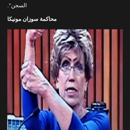
السجن”.
محاكمة سوزان مونيكا