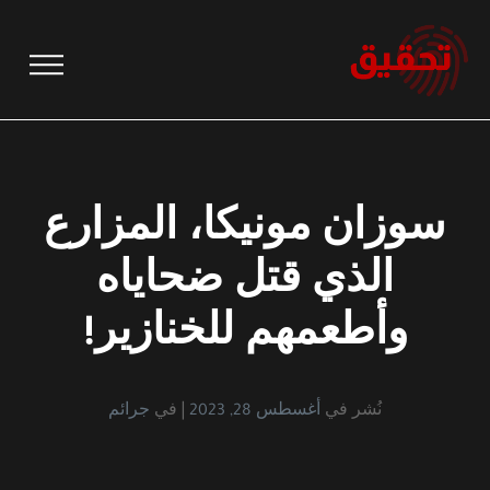
نتقل
لى
لمحتوى
سوزان مونيكا، المزارع
الذي قتل ضحاياه
وأطعمهم للخنازير!
نُشر في
أغسطس 28, 2023
في
جرائم