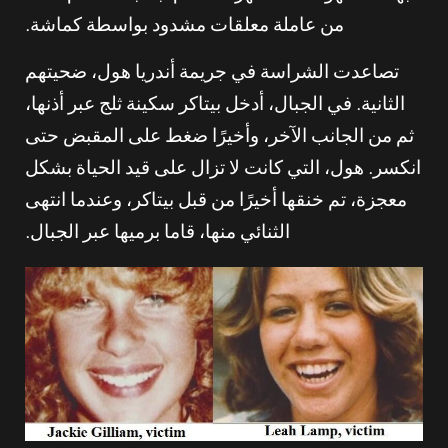
من عاملة معلقات مشدود بواسطة كماشة.
تصاعدت الشراسة في جريمة أندريا هول، ضحيتهم
الثانية. في الجبال، أدخل بيتاكر سكينة ثلج عبر أذنها،
ثم من الجانب الآخر، وأخيرًا ضغط على المقبض حتى
انكسر. هول، التي كانت لا تزال على قيد الحياة بشكل
معجزة، تم خنقها أخيرًا من قبل بيتاكر، وعندما انتهى
الثنائي منها، قاما برميها عبر الجبال.