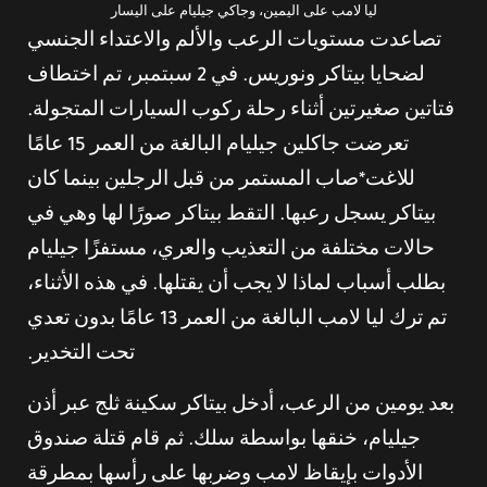
ليا لامب على اليمين، وجاكي جيليام على اليسار
تصاعدت مستويات الرعب والألم والاعتداء الجنسي
لضحايا بيتاكر ونوريس. في 2 سبتمبر، تم اختطاف
فتاتين صغيرتين أثناء رحلة ركوب السيارات المتجولة.
تعرضت جاكلين جيليام البالغة من العمر 15 عامًا
للاغت*صاب المستمر من قبل الرجلين بينما كان
بيتاكر يسجل رعبها. التقط بيتاكر صورًا لها وهي في
حالات مختلفة من التعذيب والعري، مستفزًا جيليام
بطلب أسباب لماذا لا يجب أن يقتلها. في هذه الأثناء،
تم ترك ليا لامب البالغة من العمر 13 عامًا بدون تعدي
تحت التخدير.
بعد يومين من الرعب، أدخل بيتاكر سكينة ثلج عبر أذن
جيليام، خنقها بواسطة سلك. ثم قام قتلة صندوق
الأدوات بإيقاظ لامب وضربها على رأسها بمطرقة