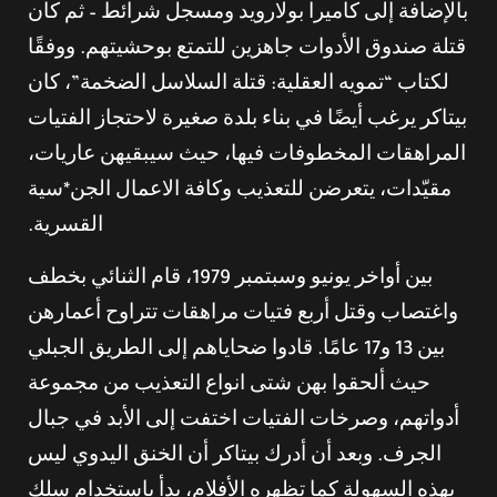
بالإضافة إلى كاميرا بولارويد ومسجل شرائط – ثم كان
قتلة صندوق الأدوات جاهزين للتمتع بوحشيتهم. ووفقًا
لكتاب “تمويه العقلية: قتلة السلاسل الضخمة”، كان
بيتاكر يرغب أيضًا في بناء بلدة صغيرة لاحتجاز الفتيات
المراهقات المخطوفات فيها، حيث سيبقيهن عاريات،
مقيّدات، يتعرضن للتعذيب وكافة الاعمال الجن*سية
القسرية.
بين أواخر يونيو وسبتمبر 1979، قام الثنائي بخطف
واغتصاب وقتل أربع فتيات مراهقات تتراوح أعمارهن
بين 13 و17 عامًا. قادوا ضحاياهم إلى الطريق الجبلي
حيث ألحقوا بهن شتى انواع التعذيب من مجموعة
أدواتهم، وصرخات الفتيات اختفت إلى الأبد في جبال
الجرف. وبعد أن أدرك بيتاكر أن الخنق اليدوي ليس
بهذه السهولة كما تظهره الأفلام، بدأ باستخدام سلك