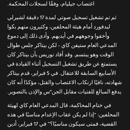
اغتصاب جيليام، وفقًا لسجلات المحكمة.
ثم تم تشغيل تسجيل صوتي لمدة 17 دقيقة لشيرلي
ليدفورد أمام هيئة المحلفين، وكثيرون منهم بكوا
وأخفوا وجوههم في أيديهم. وأدى ذلك إلى دموع
المدعي العام ستيفن كاي – لكن بيتاكر جلس طوال
الوقت وهو يبتسم. وقد أفاد نوريس بأن بيتاكر كان
يستمتع عن طريق تشغيل التسجيل أثناء القيادة في
الأسابيع السابقة للاعتقال. في 5 فبراير، قدم بيتاكر
شهادته، نافيًا ارتكاب الاغتصاب والقتل، مؤكدًا أنه كان
يدفع المبالغ للفتيات مقابل الجن*س والإذن بالتصوير.
في ختام المحاكمة، قال المدعي العام كاي لهيئة
المحلفين: “إذا لم يكن عقاب الإعدام مناسبًا في هذه
القضية، فمتى سيكون مناسبًا؟” في 17 فبراير، أدين