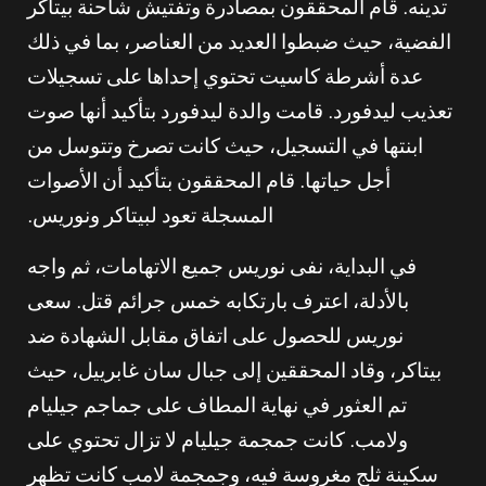
تدينه. قام المحققون بمصادرة وتفتيش شاحنة بيتاكر
الفضية، حيث ضبطوا العديد من العناصر، بما في ذلك
عدة أشرطة كاسيت تحتوي إحداها على تسجيلات
تعذيب ليدفورد. قامت والدة ليدفورد بتأكيد أنها صوت
ابنتها في التسجيل، حيث كانت تصرخ وتتوسل من
أجل حياتها. قام المحققون بتأكيد أن الأصوات
المسجلة تعود لبيتاكر ونوريس.
في البداية، نفى نوريس جميع الاتهامات، ثم واجه
بالأدلة، اعترف بارتكابه خمس جرائم قتل. سعى
نوريس للحصول على اتفاق مقابل الشهادة ضد
بيتاكر، وقاد المحققين إلى جبال سان غابرييل، حيث
تم العثور في نهاية المطاف على جماجم جيليام
ولامب. كانت جمجمة جيليام لا تزال تحتوي على
سكينة ثلج مغروسة فيه، وجمجمة لامب كانت تظهر