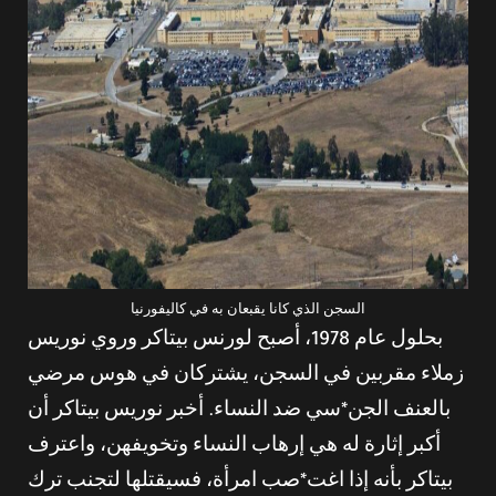
السجن الذي كانا يقبعان به في كاليفورنيا
بحلول عام 1978، أصبح لورنس بيتاكر وروي نوريس
زملاء مقربين في السجن، يشتركان في هوس مرضي
بالعنف الجن*سي ضد النساء. أخبر نوريس بيتاكر أن
أكبر إثارة له هي إرهاب النساء وتخويفهن، واعترف
بيتاكر بأنه إذا اغت*صب امرأة، فسيقتلها لتجنب ترك