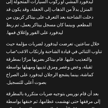
ليدفورد المشي أو ركوب السيارات المتجولة إلى
المنزل بدلاً من الذهاب إلى الحفلة، وقد يكون قد
دخلت الشاحنة بعد التعرف على بيتاكر كزبون من
المطعم. وبينما كان مسجل بيتاكر يعمل، تم ربط
ليدفورد على الفور وإغلاق فمها.
خلال ساعتين، تعرضت ليدفورد لضربات مؤلمة حيث
تناوب الثنائي في قيادة الشاحنة وارتكاب الاغت*صاب
والتعذيب عليها. قام بيتاكر بضربها مرارًا بمطرقة
ثقيلة، وعض وعصر ومزق ثدييها ومهبلها بواسطة
كماشة، بينما يشجع الرجلان ليدفورد على الصراخ
بصوت أعلى للتسجيل.
بعد أن قام نوريس بتوجيه ضربات متكررة بالمطرقة
إلى مرفقها حتى تهشمت عظامها، ثم خنقها بواسطة