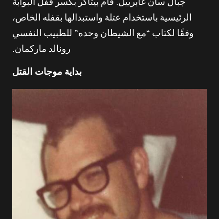
جبال سان غابرييل. قام بيتاكر بكسر قفل البوابة
الرئيسية باستخدام عتلة واستبدالها بقفله الخاص،
وفقًا لكتاب “مع الشيطان وحده” للطبيب النفسي
رونالد ماركمان.
بداية موجات القتل