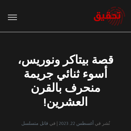
نتقل
لى
لمحتوى
قصة بيتاكر ونوريس،
أسوء ثنائي جريمة
منحرف بالقرن
العشرين!
نُشر في
أغسطس 22, 2023
في
قاتل متسلسل