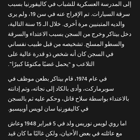
إلى المدرسة العسكرية للشباب في كاليفورنيا بسبب
سرقة السيارات. تم الإفراج عنه في سن 19، ولم يرى
والديه المتبنيين مرة أخرى. خلال الـ 15 سنة التالية،
دخل بيتاكر وخرج من السجن بسبب الاعتداء والسرقة
والسطو المسلح. تشخيصه من قبل طبيب نفساني
في السجن كان أنه شخص ذو قدرة عالية على
التلاعب و “يحمل غضبًا مكتومًا كبيرًا”.
في عام 1974، قام بيتاكر بطعن موظف في
سوبرماركت، وأدى بالكاد إلى نجاته، وتم إدانته
بالاعتداء بواسطة سلاح قاتل، وحكم عليه ثم بالسجن
في كاليفورنيا سان لويس أوبيسبو.
اما روي لويس نوريس ولد في 5 فبراير 1948 وعاش
مع عائلته في بعض الأحيان، ولكن غالبًا ما كان قيد