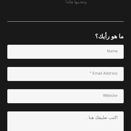
وتعذيبها هكذا
ما هو رأيك؟