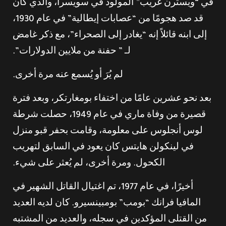
في “ويسترن غريب” المولود في سويسرا، والذي كان
قد صد هجومًا من “عصابات إيطالية” في عام 1930،
إلى ابنه قائلاً إنه “يغادر إلى الصحراء”، مع ذكر غامض
لـ ” حفنة من ملايين الدولارات”.
لم يُرَ أو يُسمع عنه مرة أخرى.
بعد نحو عشرين عامًا من اختفاء بومغارتكر، وبعد فترة
قصيرة من وفاة ماري في عام 1949، حصلت شرطة
لوس أنجلوس على معلومة، وقامت بحفر قبو منزل
في لينكولن هايتس كان يعود في السابق لتهريب
الكحول. ومرة أخرى، لم يُعثر على شيء.
أخيرًا، في عام 1977، تم اغتيال القاتل الشهير في
المافيا فرانك “بومب” بومبينسيرو. كان لديه العديد
من القتلى المؤكدين في سجله، والعديد من المشتبه