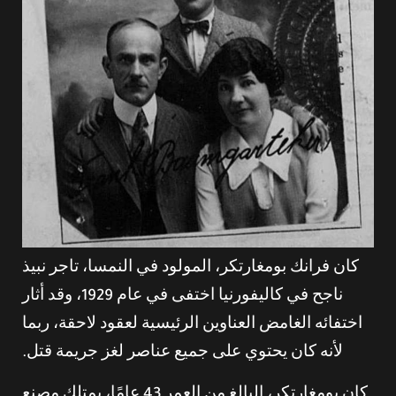
كان فرانك بومغارتكر، المولود في النمسا، تاجر نبيذ
ناجح في كاليفورنيا اختفى في عام 1929، وقد أثار
اختفائه الغامض العناوين الرئيسية لعقود لاحقة، ربما
لأنه كان يحتوي على جميع عناصر لغز جريمة قتل.
كان بومغارتكر، البالغ من العمر 43 عامًا، يمتلك مصنع