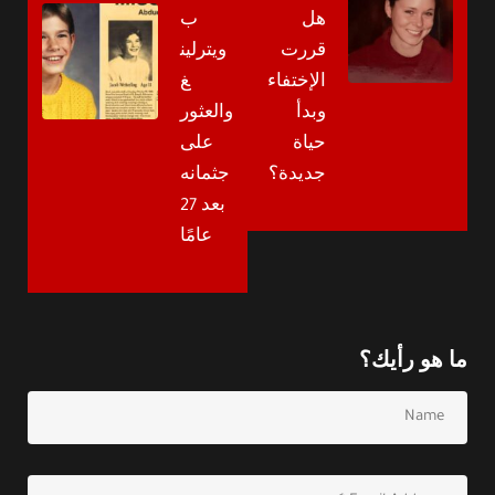
هل
ب
قررت
ويترلين
الإختفاء
غ
وبدأ
والعثور
حياة
على
جديدة؟
جثمانه
بعد 27
عامًا
ما هو رأيك؟