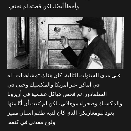
وأخطأ أيضًا، لكن قصته لم تختفِ.
على مدى السنوات التالية، كان هناك “مشاهدات” له
في أماكن عبر أمريكا والمكسيك وحتى في
السلفادور. تم فحص هياكل عظمية في أريزونا
والمكسيك وصحراء موهافي، لكن لم يُثبت أن أيًا منها
يعود لبومغارتكر، الذي كان لديه طقم أسنان مميز
ولوح معدني في كتفه.