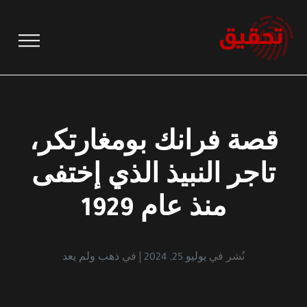
نتقل
لى
لمحتوى
قصة فرانك بومغارتكر،
تاجر النبيذ الذي إختفى
منذ عام 1929
نُشر في
يوليو 25, 2024
في
ذهب ولم يعد