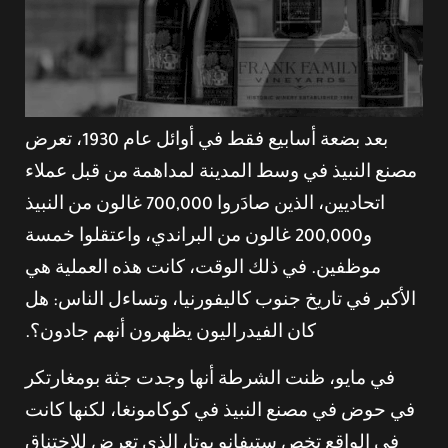
بعد بضعة أسابيع فقط في أوائل عام 1930، تعرض
مصنع النبيذ في وسط المدينة لمداهمة من قبل عملاء
اتحاديين، الذين صادَروا 700,000 غالون من النبيذ
و200,000 غالون من البراندي، واعتقلوا خمسة
موظفين. في ذلك الوقت، كانت هذه العملية هي
الأكبر في تاريخ جنوب كاليفورنيا، وتساءل الناس: هل
كان الفيدراليون يظهرون أنهم جادون؟.
في مايو، ظنت الشرطة أنها وجدت جثة بومغارتكر
في حوض في مصنع النبيذ في كوكامونغا، لكنها كانت
في الواقع تخص ستيفانو بوتا، الذي تعرض للاختناق