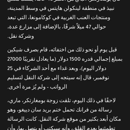
نبيذ في منطقة لينكولن هايتس في وسط المدينة،
ومنتجات العنب الغربية في كوكامونغا، التي تبعد
حوالي 47 ميلاً شرقًا، بالإضافة إلى مزارع عدة،
وشركة نقل.
قبل يوم أو نحو ذلك من اختفائه، قام بصرف شيكين
بمبلغ إجمالي قدره 1500 دولار (ما يعادل تقريبًا 27000
دولار اليوم)، وبعد غداء مع أحد الشركاء في 25
نوفمبر، قال إنه سيتجه إلى شركة النقل لتسليم
الرواتب – ولم يُرَ مرة أخرى.
لاحقًا في ذلك اليوم، تلقت زوجة بومغارتكر، ماري،
رسالة من فرانك تحمل ختم بريد سان دييغو، وهو
مكان أبعد بكثير من موقع شركة النقل. كانت الرسالة
تطمئنها بعدم القلق، وأنه سيكتب أو يتصل بها، وأن