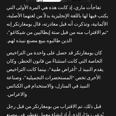
تفاجأت ماري، إذ كانت هذه هي المرة الأولى التي
يكتب فيها لها باللغة الإنجليزية بدلاً من لغتهما الأصلية،
الألمانية، وتذكرت أنه قبل مغادرته، قال بومغارتكر إنه
“تم الاقتراب منه من قبل ستة إيطاليين من شيكاغو”،
الذين طالبوه ببيع مصنع نبيذه لهم.
كان بومغارتكر قد حصل على واحدة من التراخيص
الخاصة التي كانت استثناءً من قانون الحظر، وكان
يقدم النبيذ لـ “أغراض طبية”، بينما كانت التراخيص
الأخرى تخص “المستحضرات التجميلية”، وصناعة
النبيذ في المنازل، والاستخدام في الكنائس
والاعراس.
قبل ذلك، تم الاقتراب من بومغارتكر من قبل رجل
يُدعى زورّا، الذي أراد إنشاء معمل تقطير في مصنع