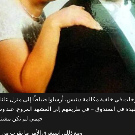
لاتصال بالطوارئ 911 سمع صرخات في خلفية مكالمة دينيس، أرسلوا ضباطًا إل
دة في الصندوق — في طريقهم إلى المشهد المروع. عند وص
جيمي لم تكن مشتبهاً 
ومع ذلك، استغرق الأمر ما يقرب من 