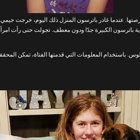
2019، رأت جيمي فرصتها. عندما غادر باترسون المنزل ذلك اليوم، خر
ة باترسون الكبيرة جدًا ودون معطف. تجولت حتى رأت امرأ
يمي كلوس. باستخدام المعلومات التي قدمتها الفتاة، تمكن المح