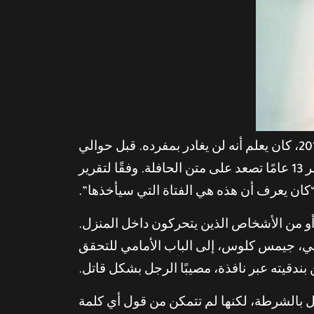
عندما وصل جيك توماس باترسون إلى ممر منزل عائلة كلوس قبل الساعة 1 صباحًا بقليل في 15 أكتوبر 2018، كان يعلم أنه لن يغادر بمفرده. قبل حوالي
أسبوعين، كان ينتظر خلف حافلة مدرسية في طريقه إلى العمل عندما شاهد جيمي كلوس البالغة من العمر 13 عامًا تصعد على متن الحافلة. وفقًا لتقرير
 أو من الأشخاص الذين يتحركون داخل المنزل.
جيمي معه. ذهب والد جيمي، جيمس كلوس، إلى الباب الأمامي للتحقق
 بندقيته عبر نافذة، مصيبًا الرجل بشكل قاتل.
ل بالشرطة، لكنها لم تتمكن من قول أي كلمة