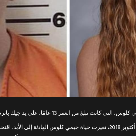
من العمر 13 عامًا، على يد جيك باترسون، ونجت من قبضته بعد 88 يومًا من الأسر.
في الساعات الأولى من صباح 15 أكتوبر 2018، تغيرت حياة جيمي كلوس اله