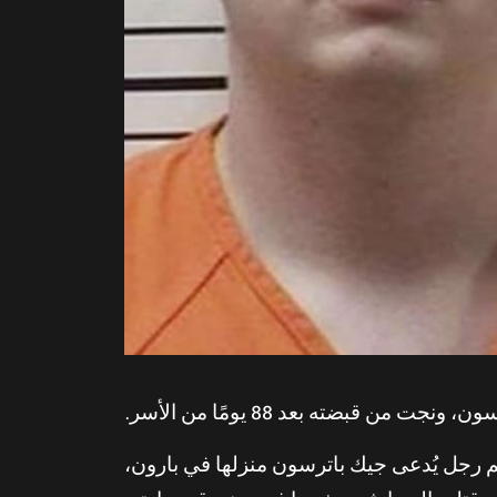
ادئة إلى الأبد. اقتحم رجل يُدعى جيك باترسون منزلها في بارون،