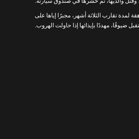
قتل والديها، ثم حشرها في صندوق سيارته.
تجز الفتاة المراهقة لمدة تقارب الثلاثة أشهر، مجبرًا إياها على
ل ضيوفًا، مهددًا بإيذائها إذا حاولت الهروب.