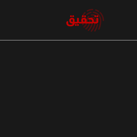
نتقل
لى
لمحتوى