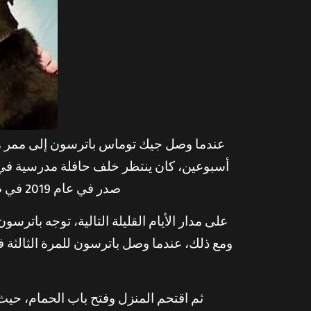
صدر في عام 2019 في صحيفة نيويورك تايمز، اعترف باترسون لاحقًا للمحققين بأنه “كان يعرف أن هذه هي الفتاة التي سيأخذها”.
على مدار الأيام القليلة التالية، توجه بات
ثم اقتحم المنزل وفتح باب الحمام، حيث