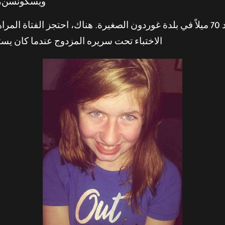
ويسكونسن، و
قاد باترسون جيمي إلى كوخه الذي يبعد 70 ميلاً في بلدة غوردون الصغيرة. هناك، اح
الاختباء تحت سريره المزدوج عندما كان يستقب