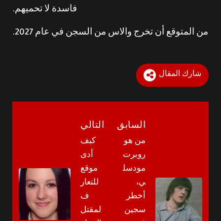
فاسدة لا تحميهم.
من المتوقع أن تخرج والاس من السجن في عام 2027.
شارك المقال
السابق
التالي
من هو
كيف
روبرت
أدى
مودسل
موقع
ي،
للتعار
أخطر
ف
سجين
لمقتل