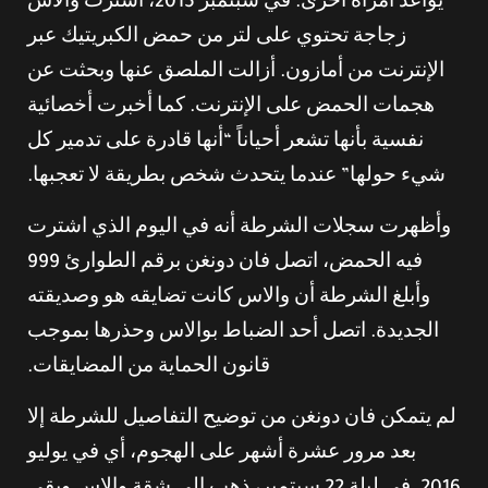
يواعد امرأة أخرى. في سبتمبر 2015، اشترت والاس
زجاجة تحتوي على لتر من حمض الكبريتيك عبر
الإنترنت من أمازون. أزالت الملصق عنها وبحثت عن
هجمات الحمض على الإنترنت. كما أخبرت أخصائية
نفسية بأنها تشعر أحياناً “أنها قادرة على تدمير كل
شيء حولها” عندما يتحدث شخص بطريقة لا تعجبها.
وأظهرت سجلات الشرطة أنه في اليوم الذي اشترت
فيه الحمض، اتصل فان دونغن برقم الطوارئ 999
وأبلغ الشرطة أن والاس كانت تضايقه هو وصديقته
الجديدة. اتصل أحد الضباط بوالاس وحذرها بموجب
قانون الحماية من المضايقات.
لم يتمكن فان دونغن من توضيح التفاصيل للشرطة إلا
بعد مرور عشرة أشهر على الهجوم، أي في يوليو