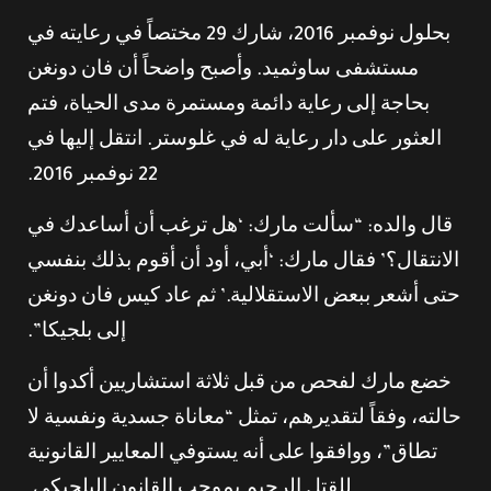
بحلول نوفمبر 2016، شارك 29 مختصاً في رعايته في
مستشفى ساوثميد. وأصبح واضحاً أن فان دونغن
بحاجة إلى رعاية دائمة ومستمرة مدى الحياة، فتم
العثور على دار رعاية له في غلوستر. انتقل إليها في
22 نوفمبر 2016.
قال والده: “سألت مارك: ‘هل ترغب أن أساعدك في
الانتقال؟’ فقال مارك: ‘أبي، أود أن أقوم بذلك بنفسي
حتى أشعر ببعض الاستقلالية.’ ثم عاد كيس فان دونغن
إلى بلجيكا”.
خضع مارك لفحص من قبل ثلاثة استشاريين أكدوا أن
حالته، وفقاً لتقديرهم، تمثل “معاناة جسدية ونفسية لا
تطاق”، ووافقوا على أنه يستوفي المعايير القانونية
للقتل الرحيم بموجب القانون البلجيكي.