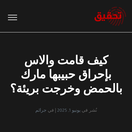
نتقل
لى
لمحتوى
كيف قامت والاس
بإحراق حبيبها مارك
بالحمض وخرجت بريئة؟
نُشر في
يونيو 1, 2025
في
جرائم