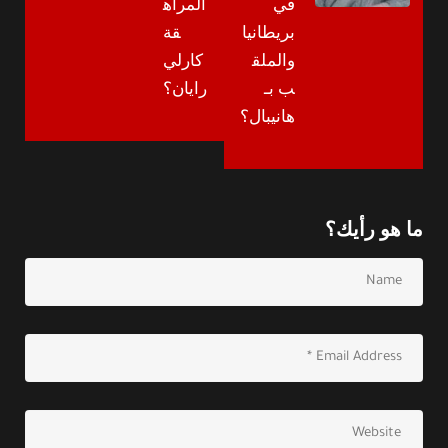
في
المراه
بريطانيا
قة
والملق
كارلي
ب بـ
رايان؟
هانيبال؟
ما هو رأيك؟