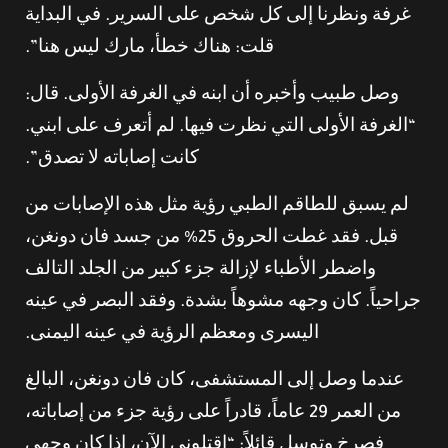
غرفة ونظرنا إلى كل شخص على السرير. في البداية
قلت: هناك خطأ، مارك ليس هنا”.
وصل طبيب وأخبره أن ابنه في الغرفة الأولى. قال:
“الغرفة الأولى التي نظرت فيها. لم أتعرف على ابني.
كانت إصاباته لا تصدق”.
لم يسبق للطاقم الطبي رؤية مثل هذه الإصابات من
قبل. فقد غطت الحروق 25% من جسد فان دونغن،
واضطر الأطباء لإزالة جزء كبير من الجلد التالف
جراحياً. كان وجهه مشوهاً بشدة. وفقد البصر في عينه
اليسرى ومعظم الرؤية في عينه اليمنى.
عندما وصل إلى المستشفى، كان فان دونغن، البالغ
من العمر 29 عاماً، قادراً على رؤية جزء من إصاباته،
فصرخ وتوسل قائلاً: “اقتلوني الآن، إذا كان وجهي