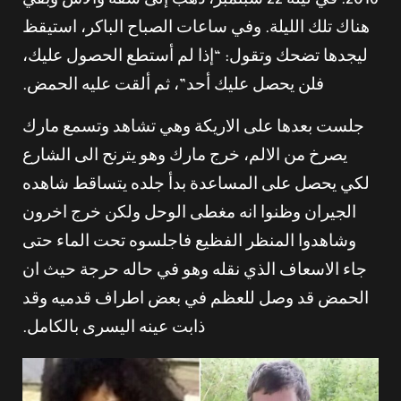
2016. في ليلة 22 سبتمبر، ذهب إلى شقة والاس وبقي
هناك تلك الليلة. وفي ساعات الصباح الباكر، استيقظ
ليجدها تضحك وتقول: “إذا لم أستطع الحصول عليك،
فلن يحصل عليك أحد”، ثم ألقت عليه الحمض.
جلست بعدها على الاريكة وهي تشاهد وتسمع مارك
يصرخ من الالم، خرج مارك وهو يترنح الى الشارع
لكي يحصل على المساعدة بدأ جلده يتساقط شاهده
الجيران وظنوا انه مغطى الوحل ولكن خرج اخرون
وشاهدوا المنظر الفظيع فاجلسوه تحت الماء حتى
جاء الاسعاف الذي نقله وهو في حاله حرجة حيث ان
الحمض قد وصل للعظم في بعض اطراف قدميه وقد
ذابت عينه اليسرى بالكامل.