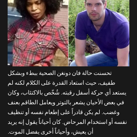
تحسنت حالة فان دونغن الصحية ببطء وبشكل
طفيف، حيث استعاد القدرة على الكلام لكنه لم
يستعد أي حركة أسفل رقبته. شُخّص بالاكتئاب، وكان
في بعض الأحيان يشعر بالتوتر ويعامل الطاقم بعنف
وغضب. لم يكن قادراً على إطعام نفسه أو تنظيف
نفسه أو استخدام المرحاض. كان أحياناً يقول إنه يريد
أن يعيش، وأحياناً أخرى يفضل الموت.