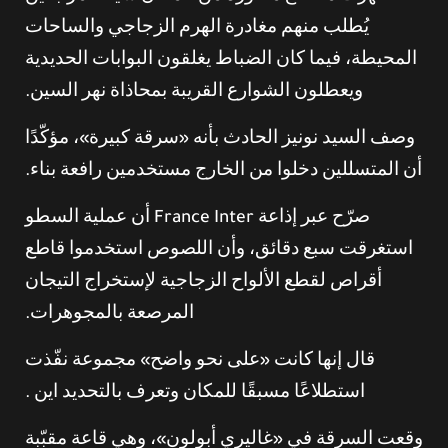
يُطلب منهم مغادرة الهرم الزجاجي والساحات
المحيطة، فيما كان الضباط يغلقون البوابات الحديدية
ويعطلون الشوارع القريبة بمحاذاة نهر السين.
وصف السيد نونيز الحادث بأنه «سرقة كبيرة»، مؤكّدًا
أن المتسللين دخلوا من الخارج مستخدمين رافعة بناء.
صرّح عبر إذاعة France Inter أن عملية السطو
استغرقت سبع دقائق، وأن اللصوص استخدموا قاطع
أقراص لقطع الألواح الزجاجية لإستخراج التيجان
المرصعة بالمجوهرات.
قال إنها كانت «على نحو واضح» مجموعة نفّذت
استطلاعًا مسبقًا للمكان وتعرف بالتحديد اين .
وقعت السرقة في «غاليري أبولون»، وهي قاعة مقبّبة