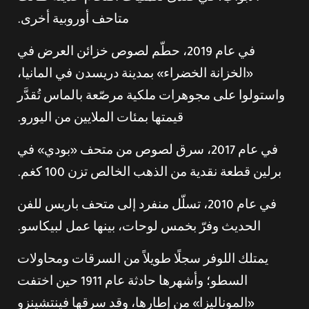
متاحف أوروبية أخرى.
في عام 2019، حطّم لصوص خزائن العرض في
«الخزانة الخضراء» بمدينة دريسدن في المانيا،
واستولوا على مجوهرات ملكية مرصّعة بالماس تُقدَّر
قيمتها بمئات الملايين من اليورو.
في عام 2017، سرق لصوص من متحف «بودي» في
برلين قطعة نقدية من الذهب الخالص تزن 100 كغم.
في عام 2010، تسلّل منفرد إلى متحف باريس للفن
الحديث وفرّ بخمس لوحات، بينها عمل لبيكاسو.
يمتلك اللوفر سجلًا طويلاً من السرقات ومحاولات
السطو؛ وأشهرها حادثة عام 1911 حين اختفت
«الموناليزا» من إطارها، وقد سرقها فينتشينزو