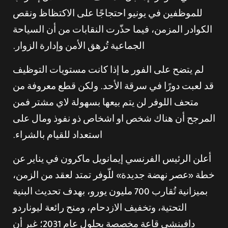
للموظفين في يونيو احتجاجًا على الاكتظاظ ونقص
الكوادر المزمن، فيما حذّرت النقابات من أن السياحة
الجماعية تُرهق الأمن وإدارة الزوار.
لم يتضح على الفور ما إذا كانت مستويات التوظيف
قد لعبت دورًا في سرقة الأحد. ولكن قطع معروفة من
متحف اللوفر لن يتم بيعها بسهولة لاي مشتر فمن
المرجح أن هناك شخص او اشخاص ذو نفوذ ومال على
استعداد للقيام بالشراء.
أعلن الرئيس الفرنسي إيمانويل ماكرون في يناير عن
خطة «عصر نهضة جديدة» للّوفر تمتد لعقد من الزمن،
بميزانية تُقارب 700 مليون يورو، بهدف تحديث البنية
التحتية، وتخفيف الازدحام، ومنح رائعة ليوناردو
دافينشي قاعة مخصصة بحلول عام 2031؛ غير أن