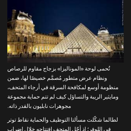
تُحمى لوحة «الموناليزا» بزجاج مقاوم للرصاص
ونظام عرض متطور مُصمَّم خصيصًا لها، ضمن
منظومة أوسع لمكافحة السرقة في أرجاء المتحف،
ومايثير الريبة والتساؤل كيف لم تتم حماية مجموعة
مجوهرات نابليون بالقدر ذاته.
لطالما شكّلت مسألتا التوظيف والحماية نقاط توتر
في اللوفر؛ إذ أجّل المتحف افتتاحه خلال إضراب