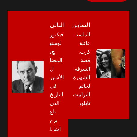
السابق
التالي
الماسة
فيكتور
عائلة
لوستي
كرب:
ج،
قصة
المحتا
السرقة
ل
الشهيرة
الأشهر
لخاتم
في
اليزابيث
التاريخ
تايلور
الذي
باع
برج
ايفل!