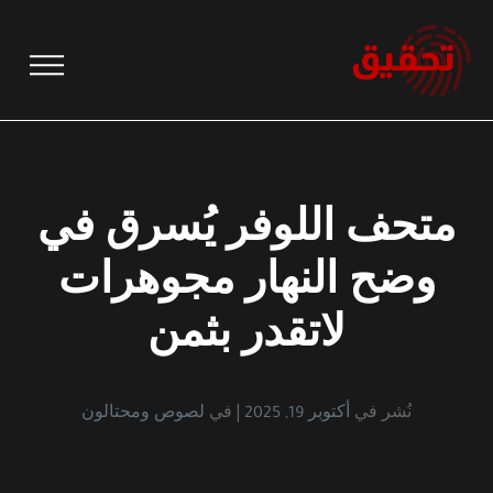
نتقل
لى
لمحتوى
متحف اللوفر يُسرق في
وضح النهار مجوهرات
لاتقدر بثمن
نُشر في
أكتوبر 19, 2025
في
لصوص ومحتالون