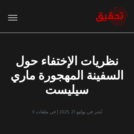
نتقل
لى
لمحتوى
نظريات الإختفاء حول
السفينة المهجورة ماري
سيليست
نُشر في
يوليو 21, 2025
في
ملفات X