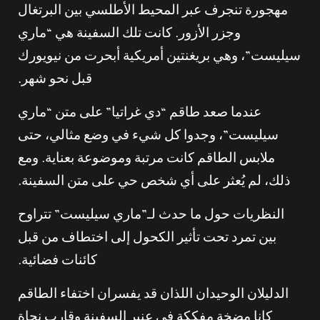
مهجورة تنجرف عبر المحيط الأطلسي بين البرتغال
وجزر الأزور. كانت تلك السفينة هي “ماري
سيليست”، وهي بريغنتين أمريكية أبحرت من نيويورك
قبل نحو شهر.
عندما صعد طاقم “دي غراتيا” على متن “ماري
سيليست”، وجدوا كل شيء في وضع مثالي، حتى
ملابس الطاقم كانت مرتبة وموضوعة بعناية. ومع
ذلك، لم يُعثر على أي شخص حي على متن السفينة.
النظريات حول ما حدث لـ”ماري سيليست” تتراوح
بين تمرد تحت تأثير الكحول إلى اختطاف من قبل
كائنات فضائية.
الدليلان الوحيدان اللذان قد يفسران اختفاء الطاقم
كانا مضخة مفككة في عنبر السفينة وقارب نجاة