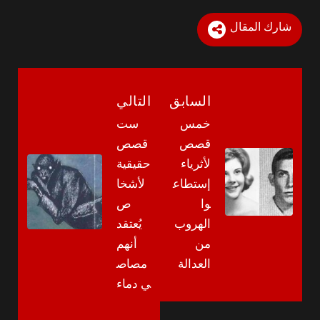
شارك المقال
السابق
التالي
خمس
ست
قصص
قصص
لأثرياء
حقيقية
إستطاع
لأشخا
وا
ص
الهروب
يُعتقد
من
أنهم
العدالة
مصاص
ي دماء