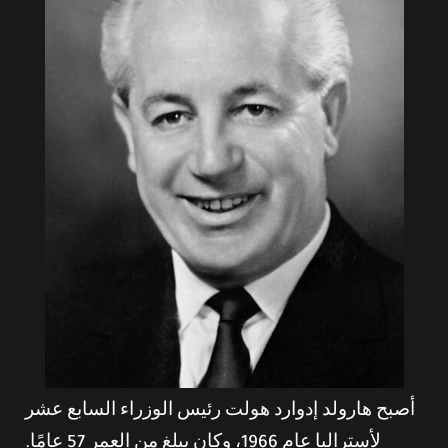
أصبح هارولد إدوارد هولت رئيس الوزراء السابع عشر
لأستراليا عام 1966، وكان يبلغ من العمر 57 عامًا.