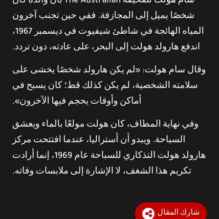
سام هولت لصحيفة The Australian بأن والده كان
شخصًا يميل إلى المجازفة. ففي حين تجنب آخرون
المياه الهائجة في شاطئ شيفيوت في ديسمبر 1967،
اندفع هارولد هولت إلى البحر، على عادته، دون تردد.
وقال سام هولت: «لم يكن هارولد شخصًا يخشى على
سلامته الشخصية، لم يكن كذلك قط؛ كان يسبح في
أماكن وأوقات يحجم فيها الآخرون».
وفي نهاية المطاف، كان هولت مولعًا بالماء ويعشق
السباحة. ويبدو أن أستراليا، عندما افتتحت مركز
هارولد هولت التذكاري للسباحة عام 1969، إنما أرادت
تكريم هذا الشغف، لا الإشارة إلى ملابسات وفاته.
شارك المقال