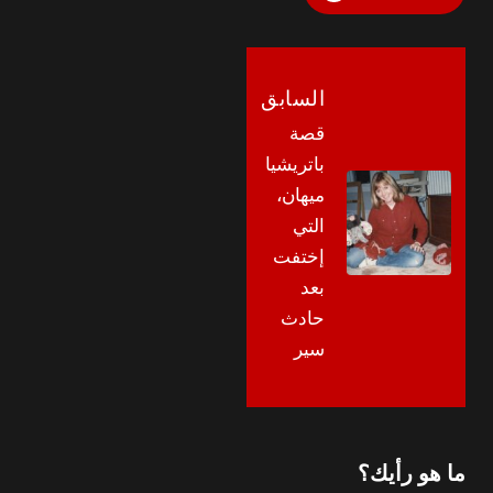
السابق
قصة
باتريشيا
ميهان،
التي
إختفت
بعد
حادث
سير
ما هو رأيك؟