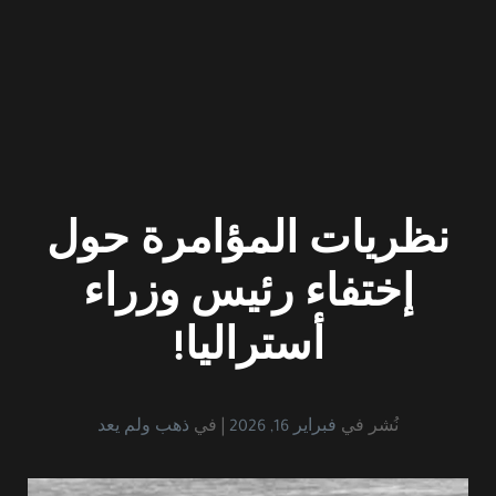
نظريات المؤامرة حول
إختفاء رئيس وزراء
أستراليا!
نُشر في
فبراير 16, 2026
في
ذهب ولم يعد