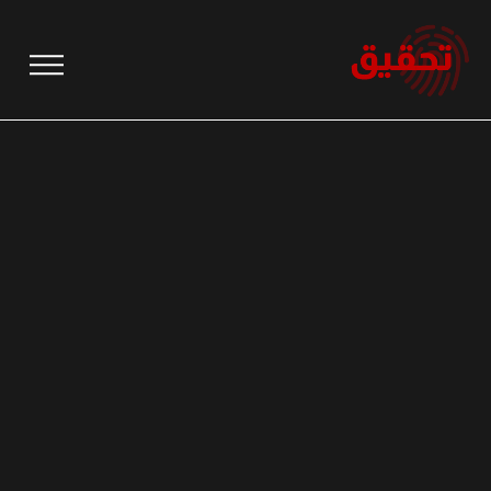
نتقل
لى
لمحتوى