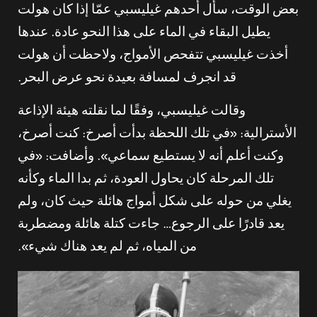
بعض الوقت، سأل أحدهم غيليسبي عمّا إذا كان هولت
يطيل البقاء في الماء على هذا النحو عادة. عندها
أخذت غيليسبي تتفحص الأمواج، ولاحظت أن هولت
قد انجرف لمسافة بعيدة نحو عرض البحر.
وقالت غيليسبي، وفقًا لما نقلته هيئة الإذاعة
الأسترالية: «في تلك اللحظة بدأت أصرخ: كنت أصرخ،
وكنت أعلم أنه لا يستطيع سماعي». وأضافت: «في
تلك المرحلة كان يحاول العودة، ثم بدا الماء وكأنه
يغلي من حوله على شكل أمواج هائلة حيث كان، ولم
يعد قادرًا على الرجوع… جاءت كتلة هائلة ومضطربة
من المياه، ثم لم يعد هناك شيء».