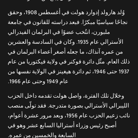
وُلد هارولد إدوارد هولت في أغسطس 1908، وحقق
نجاحًا سياسيًا مبكرًا. فبعد دراسته للقانون في جامعة
ملبورن، انتُخب عضوًا في البرلمان الفيدرالي
الأسترالي عام 1935. وكان في السادسة والعشرين
من عمره آنذاك، ما جعله أصغر أعضاء البرلمان في
ذلك العام. مثّل دائرة فوكنر في ولاية فيكتوريا من عام
1937 حتى 1946، ثم دائرة هيغينز في الولاية نفسها من
عام 1949 وحتى عام 1966.
وخلال تلك الفترة، واصل هولت تقدمه داخل الحزب
الليبرالي الأسترالي بصورة متدرجة. فقد تولّى منصب
نائب زعيم الحزب عام 1956، وبعد مرور عشرة أعوام،
أصبح رئيس وزراء أستراليا السابع عشر وهو في
السابعة والخمسين من عمره.