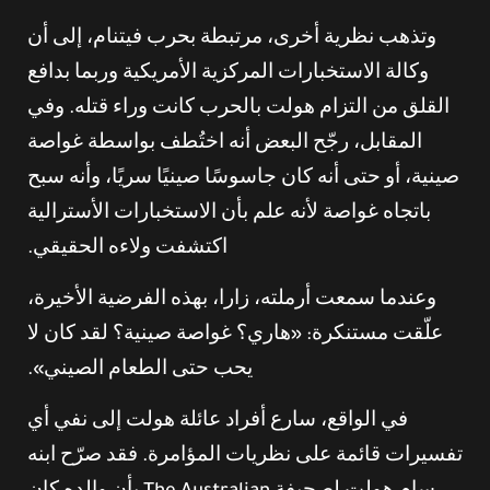
وتذهب نظرية أخرى، مرتبطة بحرب فيتنام، إلى أن
وكالة الاستخبارات المركزية الأمريكية وربما بدافع
القلق من التزام هولت بالحرب كانت وراء قتله. وفي
المقابل، رجّح البعض أنه اختُطف بواسطة غواصة
صينية، أو حتى أنه كان جاسوسًا صينيًا سريًا، وأنه سبح
باتجاه غواصة لأنه علم بأن الاستخبارات الأسترالية
اكتشفت ولاءه الحقيقي.
وعندما سمعت أرملته، زارا، بهذه الفرضية الأخيرة،
علّقت مستنكرة: «هاري؟ غواصة صينية؟ لقد كان لا
يحب حتى الطعام الصيني».
في الواقع، سارع أفراد عائلة هولت إلى نفي أي
تفسيرات قائمة على نظريات المؤامرة. فقد صرّح ابنه