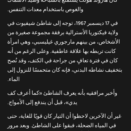
كان هارولد هولت يستمتع بالسباحة وصيد الأسماك
والغوص باستخدام معدات التنفس.
في 17 ديسمبر 1967، توجه إلى شاطئ شيفيوت في
ولاية فيكتوريا الأسترالية برفقة مجموعة صغيرة من
الأشخاص، من بينهم مارجوري غيليسبي، وهي امرأة
كانت تربطه بها علاقة عاطفية. وعلى الرغم من أنه
كان في فترة تعافٍ من جراحة في الكتف، وقد نُصح
بتخفيف نشاطه البدني، فإنه كان متحمسًا للنزول إلى
الماء.
وأخبر مرافقيه بأنه يعرف الشاطئ «كما أعرف كف
يدي»، قبل أن يندفع إلى الأمواج.
غير أن الآخرين لاحظوا أن التيار كان قويًا للغاية، حتى
في المياه الضحلة، فبقوا على الشاطئ. وبعد مرور