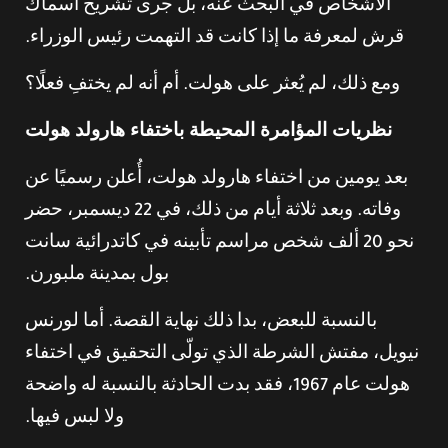
الأشخاص في البحث عنه، بل جرى تشريح أسماك
قرش لمعرفة ما إذا كانت قد التهمت رئيس الوزراء.
ومع ذلك، لم يُعثر على هولت. أم أنه لم يختفِ فعلًا؟
نظريات المؤامرة المحيطة باختفاء هارولد هولت
بعد يومين من اختفاء هارولد هولت، أُعلن رسميًا عن
وفاته. وبعد ثلاثة أيام من ذلك، في 22 ديسمبر، حضر
نحو 20 ألف شخص مراسم تأبينه في كاتدرائية سانت
بول بمدينة ملبورن.
بالنسبة للبعض، بدا ذلك نهاية القصة. أما لورنس
نيويل، مفتش الشرطة الذي تولّى التحقيق في اختفاء
هولت عام 1967، فقد بدت الحادثة بالنسبة له واضحة
ولا لبس فيها.