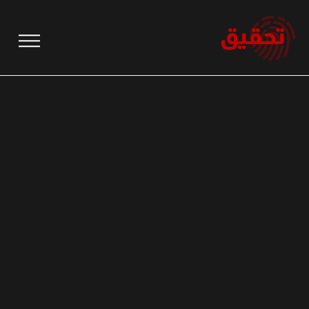
نتقل
لى
لمحتوى