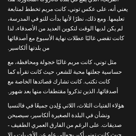
القريب، الذي يقع في بلدة كاتاروجا المجاورة. هذا
يعني أنه، على عكس توني، كانت مريم تخطط لمتابعة
تعليمها. ومع ذلك، نظرًا لأنها بدأت للتو في المدرسة،
لم يكن لديها الوقت لتكوين العديد من الأصدقاء، لذا
كانت تقضي غالبًا عطلات نهاية الأسبوع مع أصدقائها
من بلدتها ألكاسير.
مثل توني، كانت مريم غالبًا خجولة ومحافظة، مع
حساسية جعلتها محبة للشعر، حيث كانت تقرأه كما
كانت تكتب. كانت تشارك قصائدها الخاصة مع
أصدقائها، الذين تذكروا مقتطفات منها بعد شهور.
هؤلاء الفتيات الثلاث، اللاتي وُلِدن جميعًا في فالنسيا
ونشأن في البلدة الصغيرة ألكاسير، سيصبحن
صديقات. على الرغم من الفارق العمري الطفيف –
حيث كانت توني أكبر بحوالي عام عن الأخريات – إلا