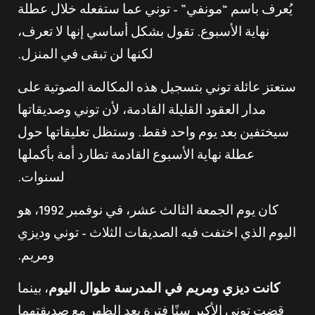
يُعرف باسم “مونفي” – توني عما ستفعله خلال عطلة
نهاية الأسبوع. تقول بشكل أساسي إنها لا تعرف،
لكنها لن تبقى في المنزل.
ستعتز عائلة توني بتسجيل هذه المكالمة الصوتية على
مدار العقود القليلة القادمة، لأن توني وصديقاتها
سيختفين بعد يوم واحد فقط. وستظل تعليقاتها حول
عطلة نهاية الأسبوع القادمة تطارد أمة بأكملها
لسنوات.
كان يوم الجمعة الثالث عشر، في نوفمبر 1992، هو
اليوم الذي اختفت فيه الصديقات الثلاث – توني وديزي
ومريم.
كانت ديزي ومريم في المدرسة طوال اليوم
، بينما
قضت توني الأكبر سنًا فترة بعد الظهر مع صديقتهما