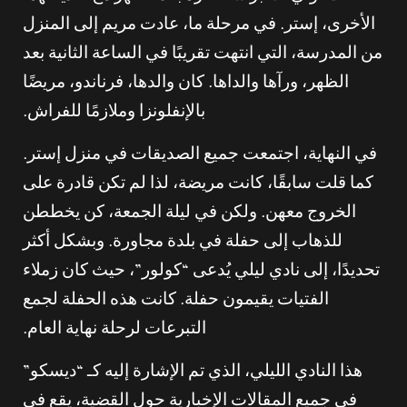
الأخرى، إستر. في مرحلة ما، عادت مريم إلى المنزل
من المدرسة، التي انتهت تقريبًا في الساعة الثانية بعد
الظهر، ورآها والداها. كان والدها، فرناندو، مريضًا
بالإنفلونزا وملازمًا للفراش.
في النهاية، اجتمعت جميع الصديقات في منزل إستر.
كما قلت سابقًا، كانت مريضة، لذا لم تكن قادرة على
الخروج معهن. ولكن في ليلة الجمعة، كن يخططن
للذهاب إلى حفلة في بلدة مجاورة. وبشكل أكثر
تحديدًا، إلى نادي ليلي يُدعى “كولور”، حيث كان زملاء
الفتيات يقيمون حفلة. كانت هذه الحفلة لجمع
التبرعات لرحلة نهاية العام.
هذا النادي الليلي، الذي تم الإشارة إليه كـ “ديسكو”
في جميع المقالات الإخبارية حول القضية، يقع في