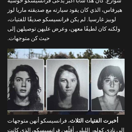
شوارع. كان هذا شابًا أكبر يُدعى فرانسيسكو خوسيه
هيرفاس، الذي كان يقود سيارته مع صديقته ماريا لوز
لوبيز غارسيا. لم يكن فرانسيسكو صديقًا للفتيات،
ولكنه كان لطيفًا معهن، وعرض عليهن توصيلهن إلى
حيث كن متوجهات.
أخبرت الفتيات الثلاث
، فرانسيسكو أنهن متوجهات
إلى نادي كولور الليلي. أقلّهن فرانسيسكو، الذي كانت