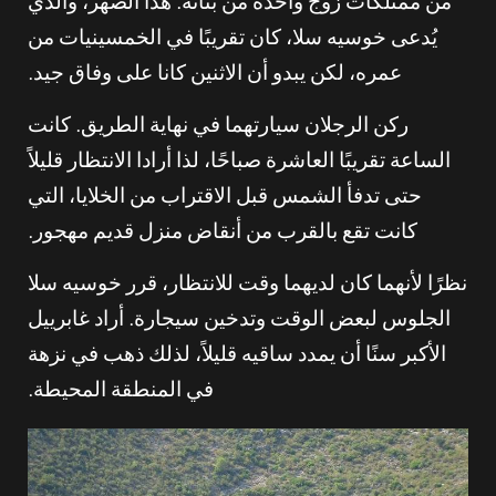
من ممتلكات زوج واحدة من بناته. هذا الصهر، والذي
يُدعى خوسيه سلا، كان تقريبًا في الخمسينيات من
عمره، لكن يبدو أن الاثنين كانا على وفاق جيد.
ركن الرجلان سيارتهما في نهاية الطريق. كانت
الساعة تقريبًا العاشرة صباحًا، لذا أرادا الانتظار قليلاً
حتى تدفأ الشمس قبل الاقتراب من الخلايا، التي
كانت تقع بالقرب من أنقاض منزل قديم مهجور.
نظرًا لأنهما كان لديهما وقت للانتظار، قرر خوسيه سلا
الجلوس لبعض الوقت وتدخين سيجارة. أراد غابرييل
الأكبر سنًا أن يمدد ساقيه قليلاً، لذلك ذهب في نزهة
في المنطقة المحيطة.