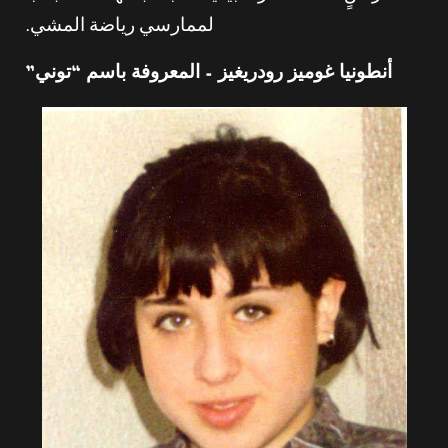
لممارسي رياضة المشي.
أنطونيا غوميز رودريغيز – المعروفة باسم “توني”