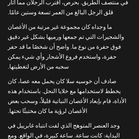
في منتصف الطريق. بحرص، اقترب الرجلان مما أثار
قلق الرجل البالغ من العمر تسعة وستين عامًا.
ما وجداه كان مجموعة غير مرتبة من الأغصان
والشجيرات التي تم جمعها ورميها بشكل غير دقيق
فوق حفرة من نوع ما. واضح أن شخصًا ما قد حفر
حفرة، واستخدم فروع الأشجار وأي شيء يمكن
سحبه من الأرض لتغطيتها.
صادف أن خوسيه سلا كان يحمل معه عصا، كان
يخطط لاستخدامها مع خلايا النحل. باستخدام هذه
الأداة، قام بإبعاد الأغصان النباتية قليلاً، وسحب بعض
الأغصان لرؤية ما كان مختبئًا تحتها.
وجد العنصر المتوهج الذي لفت انتباه غابرييل في
البداية: كانت ساعة. ساعة كبيرة، في الواقع. ومع