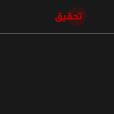
نتقل
لى
لمحتوى