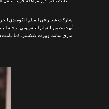
كانت تلعب دور مراهقة جريئة تنتقل لل
شاركت شيفر في الفيلم الكوميدي الجر
ماري سانت وبيرت لانكستر. كما قامت ديا