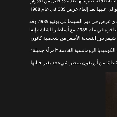
نطلاقة كبيرة لها بعد عدد قليل من الأدوار.
يها بعد إلغاء عرض CBS في عام 1988.
“، الذي عرض في دور السينما في يونيو 1989. وقد
أنهت تصوير الفيلم التلفزيوني “رحلة الرعب: قضية أكيلي لوروا”، الذي يتناول عملية اختطاف حقيقية لباخرة في عام 1985، مع أساطير الشاشة إيفا
بت شيفر دور النسخة الأصغر من شخصية كانون.
لكوميديا الرومانسية القادمة “امرأة جميلة”.