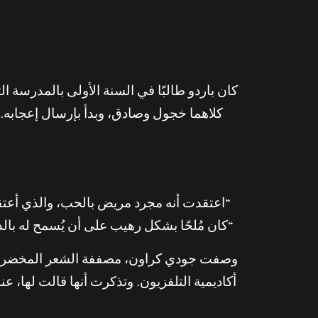
كلاهما خجول وصادق، وبدأ بإرسال إعجابه. 
“اعتقدت أنه مجرد مريض بالحب، والذي أعتقد
“كان مُلحًا بشكل رهيب على أن يُسمح له بالدخ
وصفت جودي كراون، مصففة الشعر المخضرمة ال
أكاديمية التلفزيون. وتذكرت أنها قالت لها، ع