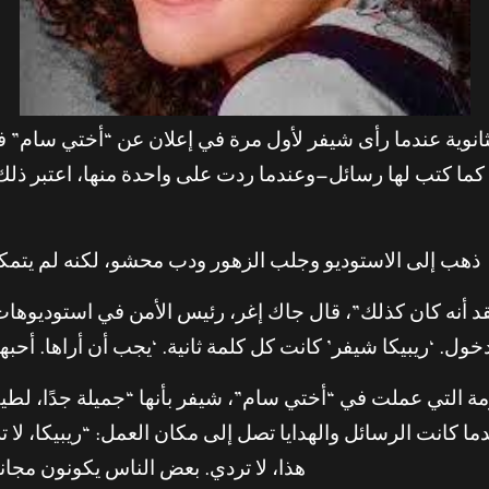
كما كتب لها رسائل—وعندما ردت على واحدة منها، اعتبر ذلك
ذهب إلى الاستوديو وجلب الزهور ودب محشو، لكنه لم يتمكن م
 أنه كان كذلك”، قال جاك إغر، رئيس الأمن في استوديوهات 
ول. ‘ريبيكا شيفر’ كانت كل كلمة ثانية. ‘يجب أن أراها. أحبها
تي عملت في “أختي سام”، شيفر بأنها “جميلة جدًا، لطيفة 
ندما كانت الرسائل والهدايا تصل إلى مكان العمل: “ريبيكا، ل
هذا، لا تردي. بعض الناس يكونون مجانين