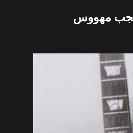
 معجب مهووس