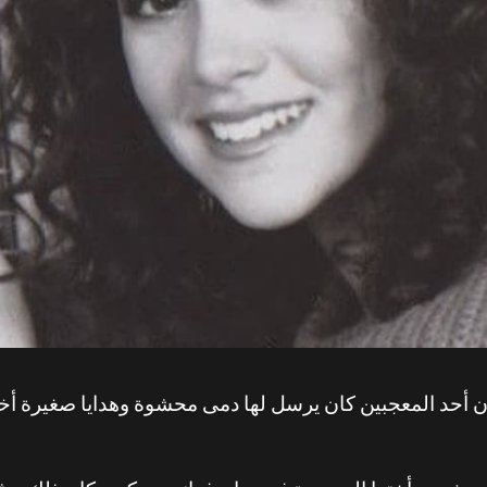
أن أحد المعجبين كان يرسل لها دمى محشوة وهدايا صغيرة أ