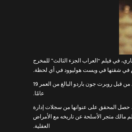
اري، في فيلم “العراب الجزء الثالث” للمخرج
ص في شقتها في ويست هوليوود في أي لحظة.
لكن عندما رن جرس الباب في الساعة 10:15 صباحًا، ذهبت شيفر لفتح الباب وأُطلق عليها النار بشكل قاتل من قبل روبرت جون باردو البالغ من العمر 19
عامًا.
ة مكان إقامتها. حصل المحقق على عنوانها من سجلات إدارة
م مالك متجر الأسلحة عن تاريخه مع الأمراض
العقلية.