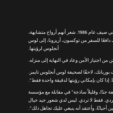
كان باردو طالبًا في السنة الأولى بالمدرسة الثانوية عندما رأى شيفر لأول مرة في إعلان عن “أختي سام” في صيف عام 1986. شعر أنهم أرواح متشابهة،
 دافعًا للسفر من توكسون، أريزونا، إلى لوس
أنجلوس لرؤيتها.
ن اجتياز الأمن وعاد في النهاية إلى منزله.
بوربانك، لاحقًا لصحيفة لوس أنجلوس تايمز.
. إذا كان بإمكاني رؤيتها لدقيقة واحدة فقط”.
جدًا، وقليلاً ساذجة” في مقابلة مع مؤسسة
ا تردي. فقط لا تردي. ليس لدي شعور جيد حيال
 أحيانًا، وأعتقد أنه ينبغي عليك تجاهل ذلك”.