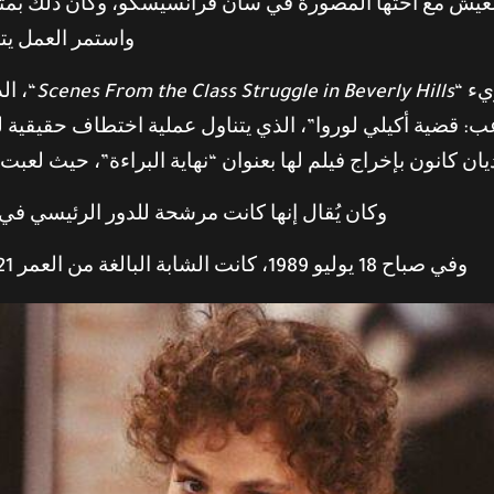
عيش مع أختها المصورة في سان فرانسيسكو، وكان ذلك بمثابة ا
واستمر العمل يتوالى عل
يء “
Scenes From the Class Struggle in Beverly Hills
ن كانون بإخراج فيلم لها بعنوان “نهاية البراءة”، حيث لع
وكان يُقال إنها كانت مرشحة للدور الرئيسي في ا
وفي صباح 18 يوليو 1989، كانت الشابة البالغة من العمر 21 عامًا من أوريغون تنتظر شيء قد يغير حياتها.